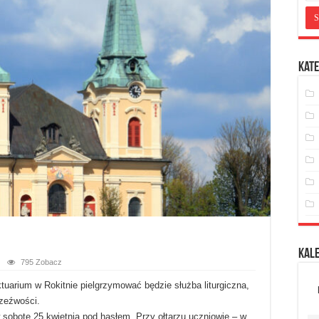
Kate
Kal
795 Zobacz
tuarium w Rokitnie pielgrzymować będzie służba liturgiczna,
rzeźwości.
 sobotę 25 kwietnia pod hasłem „Przy ołtarzu uczniowie – w