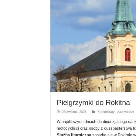
Pielgrzymki do Rokitna
23 kwietnia 2026
Komunikaty i zapowiedzi
W najbliższych dniach do diecezjalnego sank
motocykliści oraz osoby z duszpasterstwa t
Służba liturgiczna
spotyka się w Rokitnie w