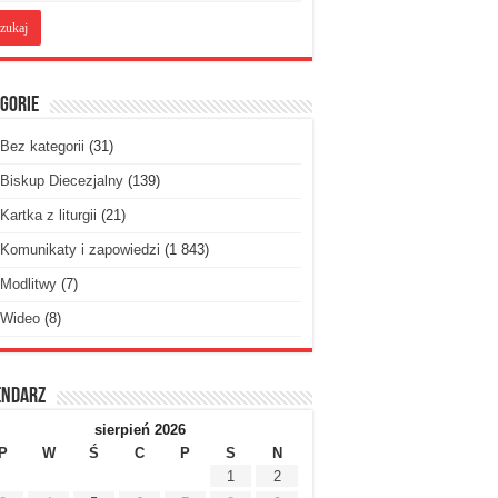
gorie
Bez kategorii
(31)
Biskup Diecezjalny
(139)
Kartka z liturgii
(21)
Komunikaty i zapowiedzi
(1 843)
Modlitwy
(7)
Wideo
(8)
endarz
sierpień 2026
P
W
Ś
C
P
S
N
1
2