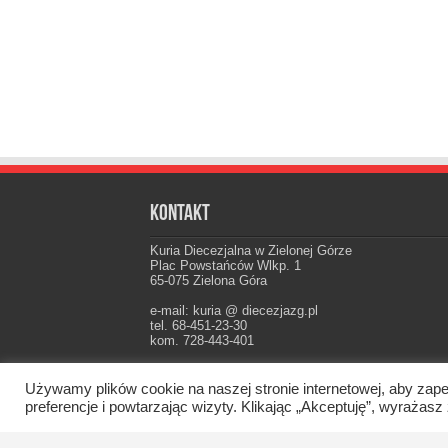
Kontakt
Kuria Diecezjalna w Zielonej Górze
Plac Powstańców Wlkp. 1
65-075 Zielona Góra
e-mail: kuria @ diecezjazg.pl
tel. 68-451-23-30
kom. 728-443-401
Konto: PKO I Oddz. Zielona Góra
22 1020 5402 0000 0102 0021 3694
Używamy plików cookie na naszej stronie internetowej, aby zape
preferencje i powtarzając wizyty. Klikając „Akceptuję”, wyraż