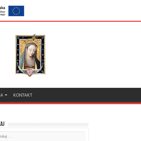
KA
KONTAKT
aj