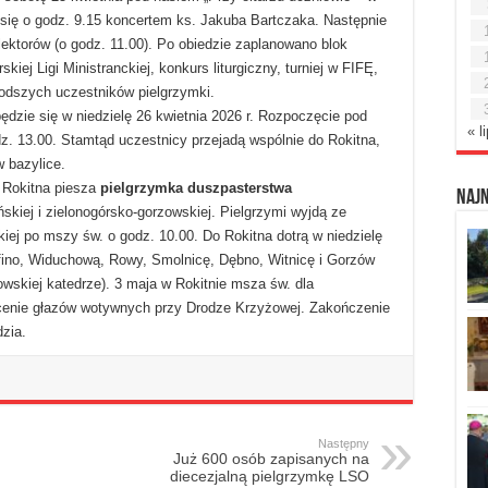
 się o godz. 9.15 koncertem ks. Jakuba Bartczaka. Następnie
ektorów (o godz. 11.00). Po obiedzie zaplanowano blok
kiej Ligi Ministranckiej, konkurs liturgiczny, turniej w FIFĘ,
łodszych uczestników pielgrzymki.
ędzie się w niedzielę 26 kwietnia 2026 r. Rozpoczęcie pod
« l
z. 13.00. Stamtąd uczestnicy przejadą wspólnie do Rokitna,
 bazylice.
 Rokitna piesza
pielgrzymka duszpasterstwa
Naj
skiej i zielonogórsko-gorzowskiej. Pielgrzymi wyjdą ze
iej po mszy św. o godz. 10.00. Do Rokitna dotrą w niedzielę
yfino, Widuchową, Rowy, Smolnicę, Dębno, Witnicę i Gorzów
wskiej katedrze). 3 maja w Rokitnie msza św. dla
ęcenie głazów wotywnych przy Drodze Krzyżowej. Zakończenie
zia.
Następny
Już 600 osób zapisanych na
diecezjalną pielgrzymkę LSO