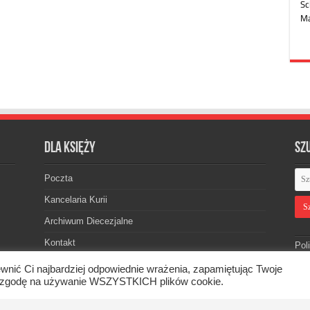
Dla księży
Sz
Poczta
Kancelaria Kurii
Archiwum Diecezjalne
Kontakt
Pol
wnić Ci najbardziej odpowiednie wrażenia, zapamiętując Twoje
asz zgodę na używanie WSZYSTKICH plików cookie.