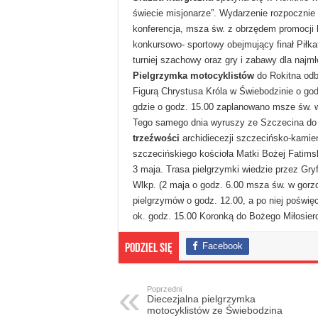
świecie misjonarze”. Wydarzenie rozpocznie
konferencja, msza św. z obrzędem promocji l
konkursowo- sportowy obejmujący finał Piłkars
turniej szachowy oraz gry i zabawy dla najm
Pielgrzymka motocyklistów
do Rokitna odb
Figurą Chrystusa Króla w Świebodzinie o god
gdzie o godz. 15.00 zaplanowano msze św. w
Tego samego dnia wyruszy ze Szczecina do
trzeźwości
archidiecezji szczecińsko-kamień
szczecińskiego kościoła Matki Bożej Fatimsk
3 maja. Trasa pielgrzymki wiedzie przez Gr
Wlkp. (2 maja o godz. 6.00 msza św. w gorzo
pielgrzymów o godz. 12.00, a po niej poświ
ok. godz. 15.00 Koronką do Bożego Miłosierd
Facebook
Podziel się
Poprzedni
Diecezjalna pielgrzymka
motocyklistów ze Świebodzina