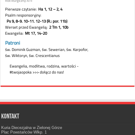
Kontakt
Kuria Diecezjalna w Zielonej Górze
Plac Powstańców Wlkp. 1