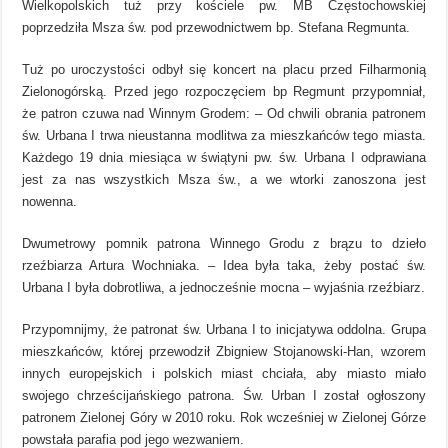
Wielkopolskich tuż przy kościele pw. MB Częstochowskiej
poprzedziła Msza św. pod przewodnictwem bp. Stefana Regmunta.
Tuż po uroczystości odbył się koncert na placu przed Filharmonią
Zielonogórską. Przed jego rozpoczęciem bp Regmunt przypomniał,
że patron czuwa nad Winnym Grodem: – Od chwili obrania patronem
św. Urbana I trwa nieustanna modlitwa za mieszkańców tego miasta.
Każdego 19 dnia miesiąca w świątyni pw. św. Urbana I odprawiana
jest za nas wszystkich Msza św., a we wtorki zanoszona jest
nowenna.
Dwumetrowy pomnik patrona Winnego Grodu z brązu to dzieło
rzeźbiarza Artura Wochniaka. – Idea była taka, żeby postać św.
Urbana I była dobrotliwa, a jednocześnie mocna – wyjaśnia rzeźbiarz.
Przypomnijmy, że patronat św. Urbana I to inicjatywa oddolna. Grupa
mieszkańców, której przewodził Zbigniew Stojanowski-Han, wzorem
innych europejskich i polskich miast chciała, aby miasto miało
swojego chrześcijańskiego patrona. Św. Urban I został ogłoszony
patronem Zielonej Góry w 2010 roku. Rok wcześniej w Zielonej Górze
powstała parafia pod jego wezwaniem.