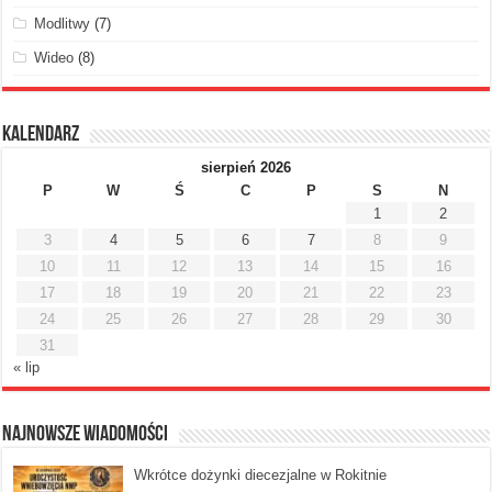
Modlitwy
(7)
Wideo
(8)
Kalendarz
sierpień 2026
P
W
Ś
C
P
S
N
1
2
3
4
5
6
7
8
9
10
11
12
13
14
15
16
17
18
19
20
21
22
23
24
25
26
27
28
29
30
31
« lip
Najnowsze Wiadomości
Wkrótce dożynki diecezjalne w Rokitnie