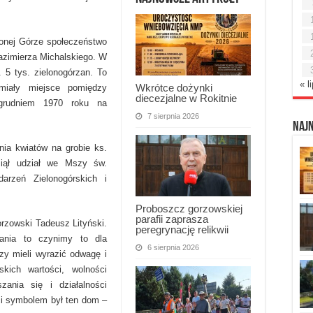
lonej Górze społeczeństwo
Kazimierza Michalskiego. W
. 5 tys. zielonogórzan. To
« l
Wkrótce dożynki
 miały miejsce pomiędzy
diecezjalne w Rokitnie
rudniem 1970 roku na
7 sierpnia 2026
Naj
nia kwiatów na grobie ks.
ziął udział we Mszy św.
arzeń Zielonogórskich i
Proboszcz gorzowskiej
parafii zaprasza
rzowski Tadeusz Lityński.
peregrynację relikwii
ania to czynimy to dla
6 sierpnia 2026
zy mieli wyrazić odwagę i
kich wartości, wolności
zania się i działalności
ści symbolem był ten dom –