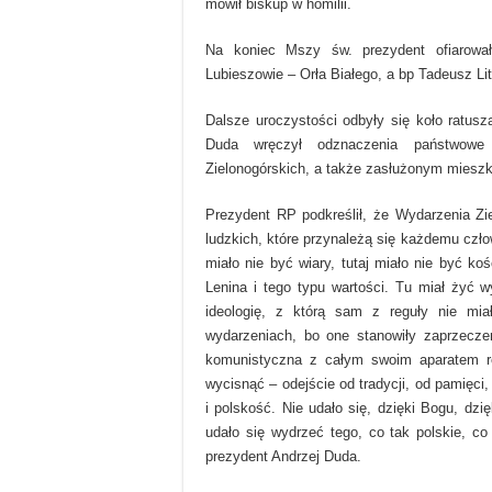
mówił biskup w homilii.
Na koniec Mszy św. prezydent ofiarowa
Lubieszowie – Orła Białego, a bp Tadeusz Lit
Dalsze uroczystości odbyły się koło ratusz
Duda wręczył odznaczenia państwowe
Zielonogórskich, a także zasłużonym miesz
Prezydent RP podkreślił, że Wydarzenia Zi
ludzkich, które przynależą się każdemu człow
miało nie być wiary, tutaj miało nie być koś
Lenina i tego typu wartości. Tu miał żyć w
ideologię, z którą sam z reguły nie mia
wydarzeniach, bo one stanowiły zaprzecze
komunistyczna z całym swoim aparatem re
wycisnąć – odejście od tradycji, od pamięci
i polskość. Nie udało się, dzięki Bogu, d
udało się wydrzeć tego, co tak polskie, c
prezydent Andrzej Duda.