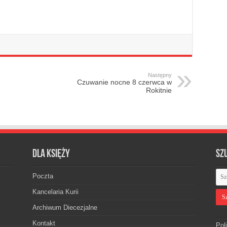
Następny
Czuwanie nocne 8 czerwca w
Rokitnie
Dla księży
Sz
Poczta
Kancelaria Kurii
Archiwum Diecezjalne
Kontakt
Pol