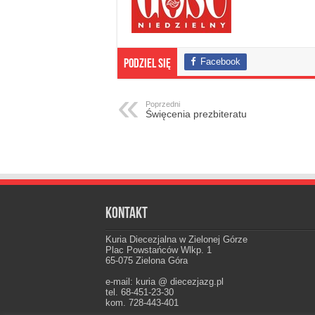
Facebook
Podziel się
Poprzedni
Święcenia prezbiteratu
Kontakt
Kuria Diecezjalna w Zielonej Górze
Plac Powstańców Wlkp. 1
65-075 Zielona Góra
e-mail: kuria @ diecezjazg.pl
tel. 68-451-23-30
kom. 728-443-401