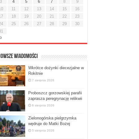
3
4
5
6
7
8
9
10
11
12
13
14
15
16
17
18
19
20
21
22
23
24
25
26
27
28
29
30
31
ip
nowsze Wiadomości
Wkrótce dożynki diecezjalne w
Rokitnie
7 sierpnia 2026
Proboszcz gorzowskiej parafii
zaprasza peregrynację relikwii
6 sierpnia 2026
Zielonogórska pielgrzymka
wędruje do Matki Bożej
5 sierpnia 2026