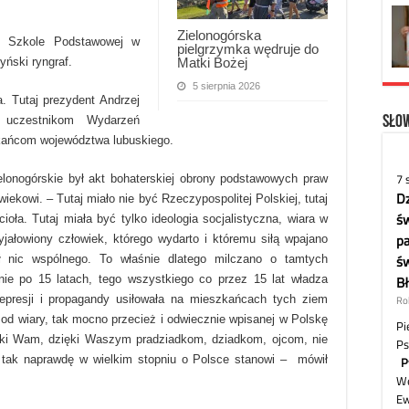
Zielonogórska
ł Szkole Podstawowej w
pielgrzymka wędruje do
Matki Bożej
yński ryngraf.
5 sierpnia 2026
a. Tutaj prezydent Andrzej
Słow
 uczestnikom Wydarzeń
kańcom województwa lubuskiego.
elonogórskie był akt bohaterskiej obrony podstawowych praw
iekowi. – Tutaj miało nie być Rzeczypospolitej Polskiej, tutaj
cioła. Tutaj miała być tylko ideologia socjalistyczna, wiara w
yjałowiony człowiek, którego wydarto i któremu siłą wpajano
ł nic wspólnego. To właśnie dlatego milczano o tamtych
nie po 15 latach, tego wszystkiego co przez 15 lat władza
presji i propagandy usiłowała na mieszkańcach tych ziem
, od wiary, tak mocno przecież i odwiecznie wpisanej w Polskę
zięki Wam, dzięki Waszym pradziadkom, dziadkom, ojcom, nie
o tak naprawdę w wielkim stopniu o Polsce stanowi – mówił