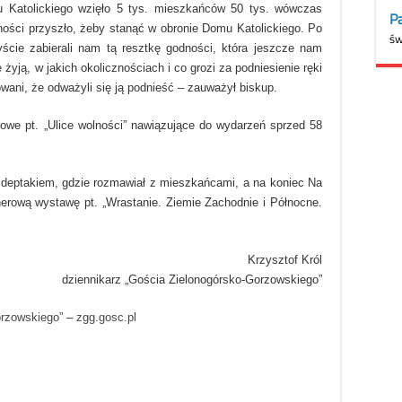
u Katolickiego wzięło 5 tys. mieszkańców 50 tys. wówczas
zności przyszło, żeby stanąć w obronie Domu Katolickiego. Po
ście zabierali nam tą resztkę godności, która jeszcze nam
e żyją, w jakich okolicznościach i co grozi za podniesienie ręki
owani, że odważyli się ją podnieść – zauważył biskup.
rowe pt. „Ulice wolności” nawiązujące do wydarzeń sprzed 58
 deptakiem, gdzie rozmawiał z mieszkańcami, a na koniec Na
enerową wystawę pt. „Wrastanie. Ziemie Zachodnie i Północne.
Krzysztof Król
dziennikarz „Gościa Zielonogórsko-Gorzowskiego”
orzowskiego”
–
zgg.gosc.pl