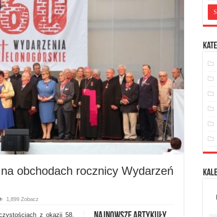
Kate
 na obchodach rocznicy Wydarzeń
Kal
1,899 Zobacz
Najnowsze artykuły
czystościach z okazji 58.