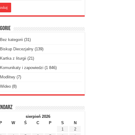
gorie
Bez kategorii
(31)
Biskup Diecezjalny
(139)
Kartka z liturgii
(21)
Komunikaty i zapowiedzi
(1 846)
Modlitwy
(7)
Wideo
(8)
endarz
sierpień 2026
P
W
Ś
C
P
S
N
1
2