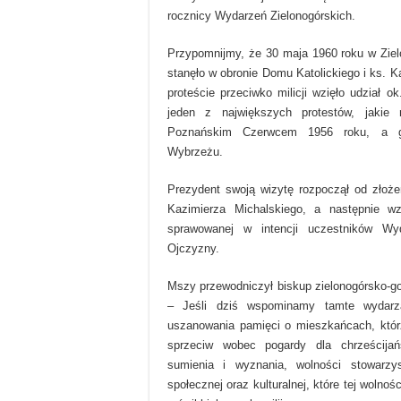
rocznicy Wydarzeń Zielonogórskich.
Przypomnijmy, że 30 maja 1960 roku w Zie
stanęło w obronie Domu Katolickiego i ks. 
proteście przeciwko milicji wzięło udział ok
jeden z największych protestów, jakie
Poznańskim Czerwcem 1956 roku, a g
Wybrzeżu.
Prezydent swoją wizytę rozpoczął od złoże
Kazimierza Michalskiego, a następnie w
sprawowanej w intencji uczestników Wyd
Ojczyzny.
Mszy przewodniczył biskup zielonogórsko-go
– Jeśli dziś wspominamy tamte wydarz
uszanowania pamięci o mieszkańcach, któr
sprzeciw wobec pogardy dla chrześcijańs
sumienia i wyznania, wolności stowarzys
społecznej oraz kulturalnej, które tej wolno