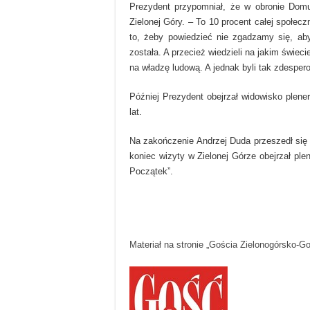
Prezydent przypomniał, że w obronie Dom
Zielonej Góry. – To 10 procent całej społec
to, żeby powiedzieć nie zgadzamy się, aby
została. A przecież wiedzieli na jakim świeci
na władzę ludową. A jednak byli tak zdesper
Później Prezydent obejrzał widowisko plene
lat.
Na zakończenie Andrzej Duda przeszedł się
koniec wizyty w Zielonej Górze obejrzał pl
Początek”.
Materiał na stronie „Gościa Zielonogórsko-G