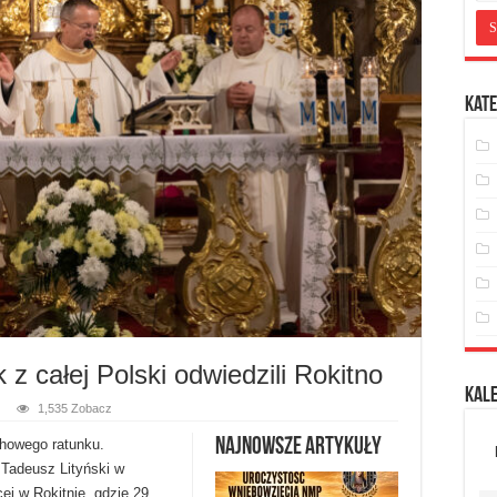
Kate
z całej Polski odwiedzili Rokitno
Kal
1,535 Zobacz
Najnowsze artykuły
chowego ratunku.
p Tadeusz Lityński w
ej w Rokitnie, gdzie 29