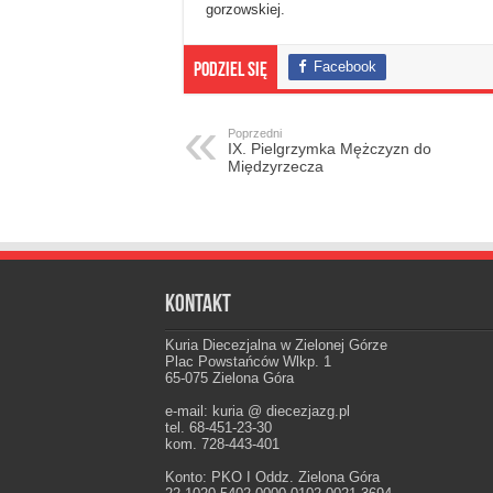
gorzowskiej.
Facebook
Podziel się
Poprzedni
IX. Pielgrzymka Mężczyzn do
Międzyrzecza
Kontakt
Kuria Diecezjalna w Zielonej Górze
Plac Powstańców Wlkp. 1
65-075 Zielona Góra
e-mail: kuria @ diecezjazg.pl
tel. 68-451-23-30
kom. 728-443-401
Konto: PKO I Oddz. Zielona Góra