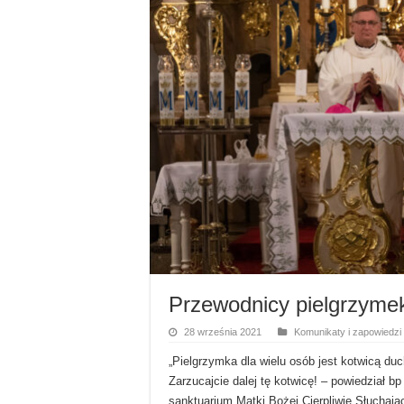
Przewodnicy pielgrzymek 
28 września 2021
Komunikaty i zapowiedzi
„Pielgrzymka dla wielu osób jest kotwicą du
Zarzucajcie dalej tę kotwicę! – powiedział b
sanktuarium Matki Bożej Cierpliwie Słuchając