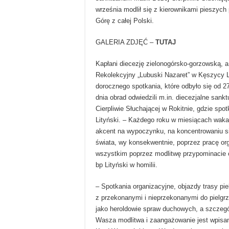
września modlił się z kierownikami pieszych
Górę z całej Polski.
GALERIA ZDJĘĆ –
TUTAJ
Kapłani diecezję zielonogórsko-gorzowską, 
Rekolekcyjny „Lubuski Nazaret” w Kęszycy L
dorocznego spotkania, które odbyło się od 2
dnia obrad odwiedzili m.in. diecezjalne sank
Cierpliwie Słuchającej w Rokitnie, gdzie spot
Lityński. – Każdego roku w miesiącach waka
akcent na wypoczynku, na koncentrowaniu si
świata, wy konsekwentnie, poprzez pracę org
wszystkim poprzez modlitwę przypominacie 
bp Lityński w homilii.
– Spotkania organizacyjne, objazdy trasy pi
z przekonanymi i nieprzekonanymi do pielgr
jako heroldowie spraw duchowych, a szczegól
Wasza modlitwa i zaangażowanie jest wpisan