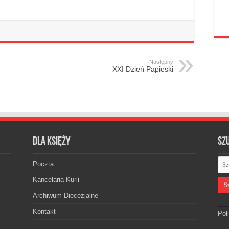
Następny
XXI Dzień Papieski
Dla księży
Sz
Poczta
Kancelaria Kurii
Archiwum Diecezjalne
Kontakt
Pol