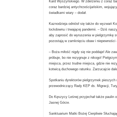
Kard Wyszyńskiego. W zderzeniu z coraz bar
coraz bardziej antychrześcijańskim, wojując
świadkami wiary – dodał.
Kaznodzieja odniósł się także do wyzwań Ko
lockdownu i trwającej pandemii. – Dziś nasz
aby zaprosić do wyruszenia w pielgrzymkę sw
pozostają w zamknięciu obaw i niepewności –
– Boża miłość nigdy się nie poddaje! Ale za
próbuje, bo nie rezygnuje z nikogo! Pielgrzy
miejsca, przez trudne miejsca, gdzie nie rez
kotwicą duchowego ratunku. Zarzucajcie dale
Spotkaniu dyrektorów pielgrzymek pieszych
przewodniczący Rady KEP ds. Migracji, Tury
Do Kęszycy Leśnej przyjechał także paulin 
Jasnej Górze.
Sanktuarium Matki Bożej Cierpliwie Słuchając