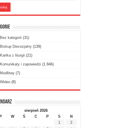
gorie
Bez kategorii
(31)
Biskup Diecezjalny
(139)
Kartka z liturgii
(21)
Komunikaty i zapowiedzi
(1 846)
Modlitwy
(7)
Wideo
(8)
endarz
sierpień 2026
P
W
Ś
C
P
S
N
1
2