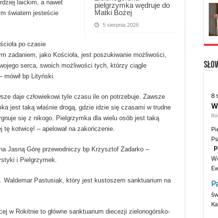
dziej laickim, a nawet
pielgrzymka wędruje do
Matki Bożej
ym światem jesteście
5 sierpnia 2026
ścioła po czasie
ym zadaniem, jako Kościoła, jest poszukiwanie możliwości,
Słow
ojego serca, swoich możliwości tych, którzy ciągle
 mówił bp Lityński.
wsze daje człowiekowi tyle czasu ile on potrzebuje. Zawsze
mka jest taką właśnie drogą, gdzie idzie się czasami w trudne
ygnuje się z nikogo. Pielgrzymka dla wielu osób jest taką
j tę kotwicę! – apelował na zakończenie.
 na Jasną Górę przewodniczy bp Krzysztof Zadarko –
styki i Pielgrzymek.
o. Waldemar Pastusiak, który jest kustoszem sanktuarium na
ej w Rokitnie to główne sanktuarium diecezji zielonogórsko-