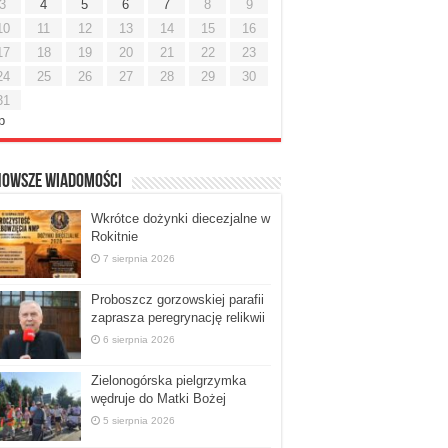
3
4
5
6
7
8
9
10
11
12
13
14
15
16
17
18
19
20
21
22
23
24
25
26
27
28
29
30
31
ip
nowsze Wiadomości
Wkrótce dożynki diecezjalne w
Rokitnie
7 sierpnia 2026
Proboszcz gorzowskiej parafii
zaprasza peregrynację relikwii
6 sierpnia 2026
Zielonogórska pielgrzymka
wędruje do Matki Bożej
5 sierpnia 2026