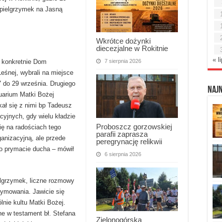
 pielgrzymek na Jasną
Wkrótce dożynki
diecezjalne w Rokitnie
« l
7 sierpnia 2026
a konkretnie Dom
eśnej, wybrali na miejsce
7 do 29 września. Drugiego
Naj
tuarium Matki Bożej
kał się z nimi bp Tadeusz
cyjnych, gdy wielu kładzie
Proboszcz gorzowskiej
ę na radościach tego
parafii zaprasza
anizacyjną, ale przede
peregrynację relikwii
o prymacie ducha – mówił
6 sierpnia 2026
elgrzymek, liczne rozmowy
zymowania. Jawicie się
nie kultu Matki Bożej.
e w testament bł. Stefana
Zielonogórska