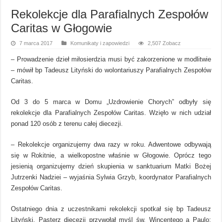
Rekolekcje dla Parafialnych Zespołów
Caritas w Głogowie
7 marca 2017
Komunikaty i zapowiedzi
2,507 Zobacz
– Prowadzenie dzieł miłosierdzia musi być zakorzenione w modlitwie
– mówił bp Tadeusz Lityński do wolontariuszy Parafialnych Zespołów
Caritas.
Od 3 do 5 marca w Domu „Uzdrowienie Chorych” odbyły się
rekolekcje dla Parafialnych Zespołów Caritas. Wzięło w nich udział
ponad 120 osób z terenu całej diecezji.
– Rekolekcje organizujemy dwa razy w roku. Adwentowe odbywają
się w Rokitnie, a wielkopostne właśnie w Głogowie. Oprócz tego
jesienią organizujemy dzień skupienia w sanktuarium Matki Bożej
Jutrzenki Nadziei – wyjaśnia Sylwia Grzyb, koordynator Parafialnych
Zespołów Caritas.
Ostatniego dnia z uczestnikami rekolekcji spotkał się bp Tadeusz
Lityński. Pasterz diecezji przywołał myśl św. Wincentego a Paulo: