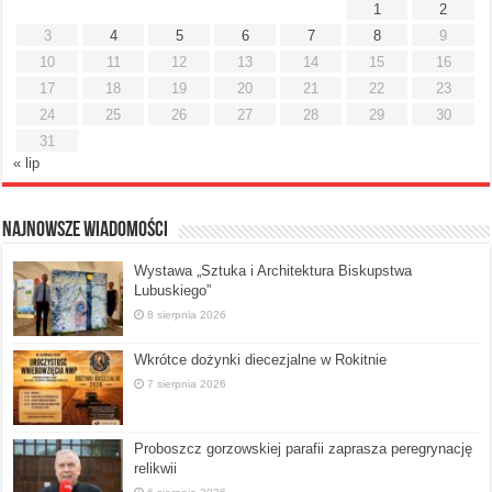
1
2
3
4
5
6
7
8
9
10
11
12
13
14
15
16
17
18
19
20
21
22
23
24
25
26
27
28
29
30
31
« lip
Najnowsze Wiadomości
Wystawa „Sztuka i Architektura Biskupstwa
Lubuskiego”
8 sierpnia 2026
Wkrótce dożynki diecezjalne w Rokitnie
7 sierpnia 2026
Proboszcz gorzowskiej parafii zaprasza peregrynację
relikwii