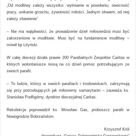
„Od modlitwy zależy wszystko: wytrwanie w powołaniu, owocność
pracy, unikanie grzechu, żywotność miłości. Jednym słowem, od niej
zależy zbawienie”.
– Nie ma wątpliwości, że prowadzenie dzieł miłosierdzia musi być
zakorzenione w modlitwie. Musi być na fundamencie modlitwy –
mówił bp Lityński.
W całej diecezji działa prawie 200 Parafialnych Zespołów Caritas w
których wolontariusze niosą na co dzień pomoc potrzebującym ze
swoich parafii.
– To ludzie, którzy w swoich parafiach i środowiskach, zatrzymują
się przy potrzebujących jak miłosierny samarytanin – zauważa ks.
Stanisław Podfigórny, dyrektor diecezjalnej Caritas.
Rekolekcje poprowadził ks. Mirosław Gas, proboszcz parafii w
Nowogrodzie Bobrzańskim.
Krzysztof Król
dziennikarz „Gościa Zielonogórsko-Gorzowskiego”