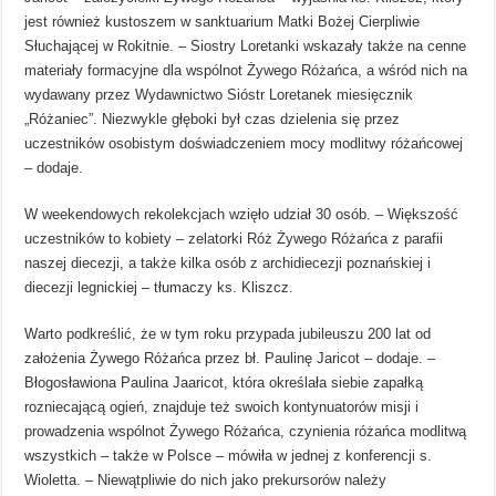
jest również kustoszem w sanktuarium Matki Bożej Cierpliwie
Słuchającej w Rokitnie. – Siostry Loretanki wskazały także na cenne
materiały formacyjne dla wspólnot Żywego Różańca, a wśród nich na
wydawany przez Wydawnictwo Sióstr Loretanek miesięcznik
„Różaniec”. Niezwykle głęboki był czas dzielenia się przez
uczestników osobistym doświadczeniem mocy modlitwy różańcowej
– dodaje.
W weekendowych rekolekcjach wzięło udział 30 osób. – Większość
uczestników to kobiety – zelatorki Róż Żywego Różańca z parafii
naszej diecezji, a także kilka osób z archidiecezji poznańskiej i
diecezji legnickiej – tłumaczy ks. Kliszcz.
Warto podkreślić, że w tym roku przypada jubileuszu 200 lat od
założenia Żywego Różańca przez bł. Paulinę Jaricot – dodaje. –
Błogosławiona Paulina Jaaricot, która określała siebie zapałką
rozniecającą ogień, znajduje też swoich kontynuatorów misji i
prowadzenia wspólnot Żywego Różańca, czynienia różańca modlitwą
wszystkich – także w Polsce – mówiła w jednej z konferencji s.
Wioletta. – Niewątpliwie do nich jako prekursorów należy