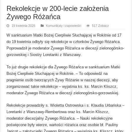
Rekolekcje w 200-lecie założenia
Żywego Różańca
19 kwietnia 2026
Komunikaty i zapowiedzi
517 Zobacz
W sanktuarium Matki Bożej Cierpliwie Słuchającej w Rokitnie od 17
do 19 kwietnia odbyły się rekolekcje w członków Żywego Różańca.
Poprowadził je moderator Żywego Różańca w diecezji zielonogórsko-
gorzowskiej i Siostry Loretanki z Warszawy.
To już drugie rekolekcje dla Żywego Różańca w sanktuarium Matki
Bożej Cierpliwie Słuchającej w Rokitnie. – To odpowiedź na
pragnienie osób tworzących Żywy Różanie w naszej diecezji, aby
zorganizować takie rekolekcje – wyjaśnia ks. ks. Marcin Kliszcz,
moderator Żywego Różańca w diecezji zielonogórsko-gorzowskiej.
Rekolekcje prowadziły s. Wioletta Ostrowska i s. Klaudia Urbańska –
Loretanki z Warszawy-Rembertowa oraz ks. Marcin Kliszcz,
moderator diecezjalny Żywego Różańca. – Nauki rekolekcyjne
poświęcone były wierze, wartości różańca oraz osobie bł. Pauliny
Jaricot – założycielki Żywego Różańca – wyjaśnia ks. Kliszcz, który