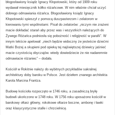
błogosławiony ksiądz Ignacy Kłopotowski, który od 1909 roku
wydawał miesięcznik kółko różańcowe. W nim właśnie chciał uczyć
dobrego odmawiania różańca. Błogosławiony ksiądz Ignacy
Kłopotowski spieszył z pomocą duszpasterzom i zelatorom w
kierowaniu tymi wspólnotami. Pisał do zelatorów: „niczym nie zrażeni
macie dokładać starań aby przez was i wszystkich należących do
Żywego Różańca podniosła się pobożność i religijność w parafii”. W
innym tekście apelował: „niech będzie widoczny że jesteście dziećmi
Matki Bożej a skupieni pod opieką tej najświętszej dziewicy jaśnieć
macie czystością obyczajów. wtedy dowiedziecie że nie nadaremnie
odmawiacie różaniec” – dodała.
Kościół w Rokitnie należy do wybitnych przykładów sakralnej
architektury doby baroku w Polsce. Jest dziełem znanego architekta
Karola Marcina Frantza.
Budowę kościoła rozpoczęto w 1746 roku, a zasadniczą bryłę
budowli ukończono w 1748 roku. W 1756 roku uposażono kościół w
barokowy ołtarz główny, rokokowe ołtarze boczne, ambonę i ławki
oraz klasycystyczne stalle i chrzcielnicę.