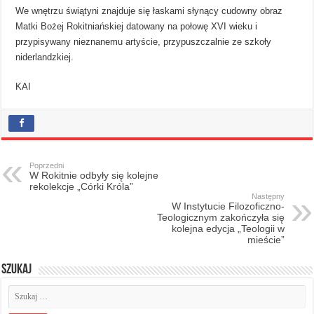
We wnętrzu świątyni znajduje się łaskami słynący cudowny obraz
Matki Bożej Rokitniańskiej datowany na połowę XVI wieku i
przypisywany nieznanemu artyście, przypuszczalnie ze szkoły
niderlandzkiej.
KAI
Poprzedni
W Rokitnie odbyły się kolejne
rekolekcje „Córki Króla”
Następny
W Instytucie Filozoficzno-
Teologicznym zakończyła się
kolejna edycja „Teologii w
mieście”
Szukaj