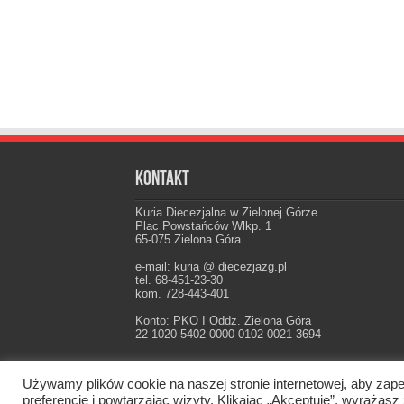
Kontakt
Kuria Diecezjalna w Zielonej Górze
Plac Powstańców Wlkp. 1
65-075 Zielona Góra
e-mail: kuria @ diecezjazg.pl
tel. 68-451-23-30
kom. 728-443-401
Konto: PKO I Oddz. Zielona Góra
22 1020 5402 0000 0102 0021 3694
Używamy plików cookie na naszej stronie internetowej, aby zape
Oficjalna strona Diecezji Zielonogórsko-Gorzow
preferencje i powtarzając wizyty. Klikając „Akceptuję”, wyraż