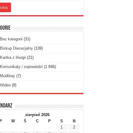
gorie
Bez kategorii
(31)
Biskup Diecezjalny
(139)
Kartka z liturgii
(21)
Komunikaty i zapowiedzi
(1 846)
Modlitwy
(7)
Wideo
(8)
endarz
sierpień 2026
P
W
Ś
C
P
S
N
1
2