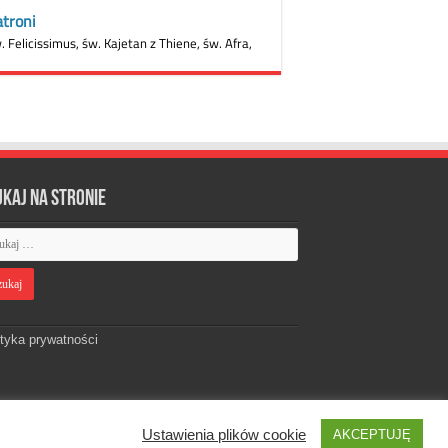
ukaj na stronie
ityka prywatności
Ustawienia plików cookie
AKCEPTUJĘ
Designed by
Webdawid