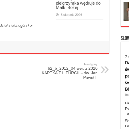
pielgrzymka wędruje do
Matki Bożej
5 sierpnia 2026
dział zielonogórsko-
Słow
Następny
62_b_2012_04 wer. z 2020
KARTKA Z LITURGII – św. Jan
Paweł II