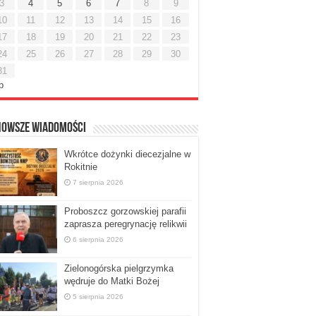
3
4
5
6
7
8
9
10
11
12
13
14
15
16
17
18
19
20
21
22
23
24
25
26
27
28
29
30
31
ip
nowsze Wiadomości
Wkrótce dożynki diecezjalne w
Rokitnie
7 sierpnia 2026
Proboszcz gorzowskiej parafii
zaprasza peregrynację relikwii
6 sierpnia 2026
Zielonogórska pielgrzymka
wędruje do Matki Bożej
5 sierpnia 2026