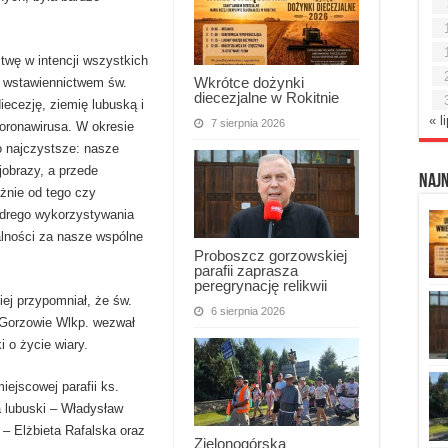
twę w intencji wszystkich
Wkrótce dożynki
a wstawiennictwem św.
diecezjalne w Rokitnie
ecezję, ziemię lubuską i
« l
7 sierpnia 2026
oronawirusa. W okresie
o najczystsze: nasze
ajobrazy, a przede
Naj
żnie od tego czy
ądrego wykorzystywania
alności za nasze wspólne
Proboszcz gorzowskiej
parafii zaprasza
peregrynację relikwii
iej przypomniał, że św.
6 sierpnia 2026
 Gorzowie Wlkp. wezwał
 o życie wiary.
ejscowej parafii ks.
 lubuski – Władysław
– Elżbieta Rafalska oraz
Zielonogórska