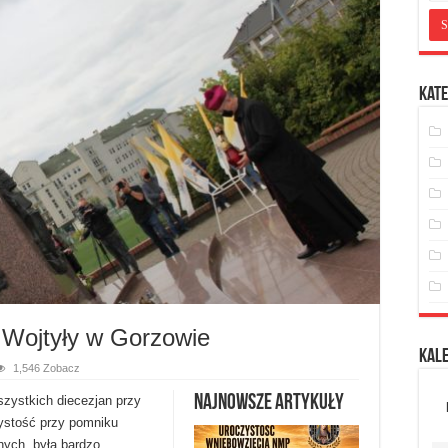
Kate
 Wojtyły w Gorzowie
Kal
1,546 Zobacz
Najnowsze artykuły
szystkich diecezjan przy
ystość przy pomniku
nych, była bardzo