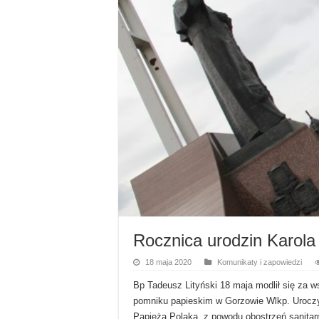
Rocznica urodzin Karola
18 maja 2020
Komunikaty i zapowiedzi
Bp Tadeusz Lityński 18 maja modlił się za w
pomniku papieskim w Gorzowie Wlkp. Urocz
Papieża Polaka, z powodu obostrzeń sanitar