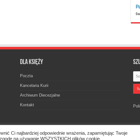
Dla księży
Sz
Poczta
Kancelaria Kurii
Archiwum Diecezjalne
Kontakt
Pol
wnić Ci najbardziej odpowiednie wrażenia, zapamiętując Twoje
skiej. © 2026. Wszelkie prawa zastrzeżone.
asz zgodę na używanie WSZYSTKICH plików cookie.