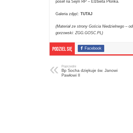
poseł na Sejm RP – Elżbieta Płonka.
Galeria zdjęć:
TUTAJ
(Materiał ze strony Gościa Niedzielnego – od
gorzowski: ZGG.GOSC.PL)
Facebook
Podziel się
Poprzedni
Bp Socha dziękuje św. Janowi
Pawłowi II