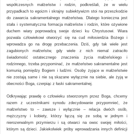
współczesnych małżeństw i rodzin, podkreślali, że w wielu
przypadkach to egoizm i skrajny subiektywizm stoi na przeszkodzie
do zawarcia sakramentalnego małżeństwa. Dlatego konieczna jest
stała i systematyczna formacja małżeństw i rodzin, które ożywione
duchem wiary poprowadzą swoje dzieci ku Chrystusowi. Wiara
pozwala człowiekowi otworzyć się na cud miłosierdzia Bożego i
wprowadza go na drogę przebaczenia. Dziś, gdy tak wiele jest
zagubionych małżeństw, gdy wiele z nich niemal zatraciło
świadomość ostatecznego znaczenia życia małżeńskiego i
rodzinnego, trzeba przypominać, że małżeństwo sakramentalne jest
komunią pomiędzy Bogiem i ludźmi. Osoby żyjące w małżeństwie
nie zostają same i nie są skazane wyłącznie na siebie, ale żyją w
obecności Boga, czerpiąc z łaski sakramentalnej.
Odkrywając prawdę o człowieku stworzonym przez Boga, chcemy
razem z uczestnikami synodu zdecydowanie przypomnieć, że
małżeństwo to – zawsze i wyłącznie – relacja dwóch osób,
mężczyzny i kobiety, którzy łączą się ze sobą w jednym i
nierozerwalnym przymierzu i są otwarci na owoc swojej miłości,
którym są dzieci. Jakiekolwiek próby wprowadzania innych definicji