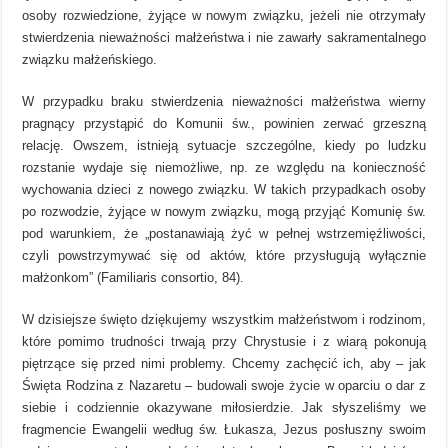
osoby rozwiedzione, żyjące w nowym związku, jeżeli nie otrzymały
stwierdzenia nieważności małżeństwa i nie zawarły sakramentalnego
związku małżeńskiego.
W przypadku braku stwierdzenia nieważności małżeństwa wierny
pragnący przystąpić do Komunii św., powinien zerwać grzeszną
relację. Owszem, istnieją sytuacje szczególne, kiedy po ludzku
rozstanie wydaje się niemożliwe, np. ze względu na konieczność
wychowania dzieci z nowego związku. W takich przypadkach osoby
po rozwodzie, żyjące w nowym związku, mogą przyjąć Komunię św.
pod warunkiem, że „postanawiają żyć w pełnej wstrzemięźliwości,
czyli powstrzymywać się od aktów, które przysługują wyłącznie
małżonkom” (Familiaris consortio, 84).
W dzisiejsze święto dziękujemy wszystkim małżeństwom i rodzinom,
które pomimo trudności trwają przy Chrystusie i z wiarą pokonują
piętrzące się przed nimi problemy. Chcemy zachęcić ich, aby – jak
Święta Rodzina z Nazaretu – budowali swoje życie w oparciu o dar z
siebie i codziennie okazywane miłosierdzie. Jak słyszeliśmy we
fragmencie Ewangelii według św. Łukasza, Jezus posłuszny swoim