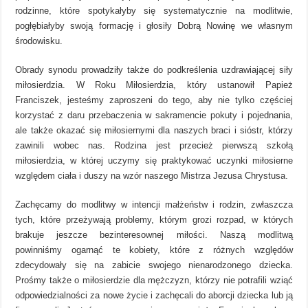
rodzinne, które spotykałyby się systematycznie na modlitwie,
pogłębiałyby swoją formację i głosiły Dobrą Nowinę we własnym
środowisku.
Obrady synodu prowadziły także do podkreślenia uzdrawiającej siły
miłosierdzia. W Roku Miłosierdzia, który ustanowił Papież
Franciszek, jesteśmy zaproszeni do tego, aby nie tylko częściej
korzystać z daru przebaczenia w sakramencie pokuty i pojednania,
ale także okazać się miłosiernymi dla naszych braci i sióstr, którzy
zawinili wobec nas. Rodzina jest przecież pierwszą szkołą
miłosierdzia, w której uczymy się praktykować uczynki miłosierne
względem ciała i duszy na wzór naszego Mistrza Jezusa Chrystusa.
Zachęcamy do modlitwy w intencji małżeństw i rodzin, zwłaszcza
tych, które przeżywają problemy, którym grozi rozpad, w których
brakuje jeszcze bezinteresownej miłości. Naszą modlitwą
powinniśmy ogarnąć te kobiety, które z różnych względów
zdecydowały się na zabicie swojego nienarodzonego dziecka.
Prośmy także o miłosierdzie dla mężczyzn, którzy nie potrafili wziąć
odpowiedzialności za nowe życie i zachęcali do aborcji dziecka lub ją