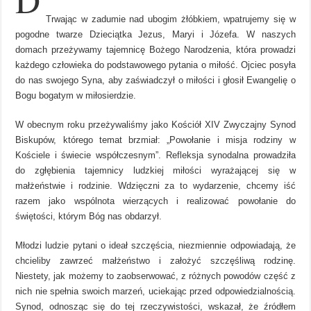
Trwając w zadumie nad ubogim żłóbkiem, wpatrujemy się w
pogodne twarze Dzieciątka Jezus, Maryi i Józefa. W naszych
domach przeżywamy tajemnicę Bożego Narodzenia, która prowadzi
każdego człowieka do podstawowego pytania o miłość. Ojciec posyła
do nas swojego Syna, aby zaświadczył o miłości i głosił Ewangelię o
Bogu bogatym w miłosierdzie.
W obecnym roku przeżywaliśmy jako Kościół XIV Zwyczajny Synod
Biskupów, którego temat brzmiał: „Powołanie i misja rodziny w
Kościele i świecie współczesnym”. Refleksja synodalna prowadziła
do zgłębienia tajemnicy ludzkiej miłości wyrażającej się w
małżeństwie i rodzinie. Wdzięczni za to wydarzenie, chcemy iść
razem jako wspólnota wierzących i realizować powołanie do
świętości, którym Bóg nas obdarzył.
Młodzi ludzie pytani o ideał szczęścia, niezmiennie odpowiadają, że
chcieliby zawrzeć małżeństwo i założyć szczęśliwą rodzinę.
Niestety, jak możemy to zaobserwować, z różnych powodów część z
nich nie spełnia swoich marzeń, uciekając przed odpowiedzialnością.
Synod, odnosząc się do tej rzeczywistości, wskazał, że źródłem