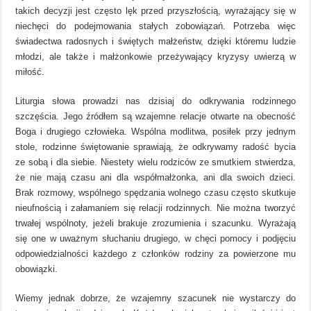
takich decyzji jest często lęk przed przyszłością, wyrażający się w
niechęci do podejmowania stałych zobowiązań. Potrzeba więc
świadectwa radosnych i świętych małżeństw, dzięki któremu ludzie
młodzi, ale także i małżonkowie przeżywający kryzysy uwierzą w
miłość.
Liturgia słowa prowadzi nas dzisiaj do odkrywania rodzinnego
szczęścia. Jego źródłem są wzajemne relacje otwarte na obecność
Boga i drugiego człowieka. Wspólna modlitwa, posiłek przy jednym
stole, rodzinne świętowanie sprawiają, że odkrywamy radość bycia
ze sobą i dla siebie. Niestety wielu rodziców ze smutkiem stwierdza,
że nie mają czasu ani dla współmałżonka, ani dla swoich dzieci.
Brak rozmowy, wspólnego spędzania wolnego czasu często skutkuje
nieufnością i załamaniem się relacji rodzinnych. Nie można tworzyć
trwałej wspólnoty, jeżeli brakuje zrozumienia i szacunku. Wyrażają
się one w uważnym słuchaniu drugiego, w chęci pomocy i podjęciu
odpowiedzialności każdego z członków rodziny za powierzone mu
obowiązki.
Wiemy jednak dobrze, że wzajemny szacunek nie wystarczy do