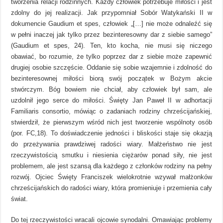
tworzenia relacji rodzinnych. Każdy człowiek potrzebuje miłości i jest
zdolny do jej realizacji. Jak przypomniał Sobór Watykański II w
dokumencie Gaudium et spes, człowiek „[…] nie może odnaleźć się
w pełni inaczej jak tylko przez bezinteresowny dar z siebie samego”
(Gaudium et spes, 24). Ten, kto kocha, nie musi się niczego
obawiać, bo rozumie, że tylko poprzez dar z siebie może zapewnić
drugiej osobie szczęście. Oddanie się sobie wzajemnie i zdolność do
bezinteresownej miłości biorą swój początek w Bożym akcie
stwórczym. Bóg bowiem nie chciał, aby człowiek był sam, ale
uzdolnił jego serce do miłości. Święty Jan Paweł II w adhortacji
Familiaris consortio, mówiąc o zadaniach rodziny chrześcijańskiej,
stwierdził, że pierwszym wśród nich jest tworzenie wspólnoty osób
(por. FC,18). To doświadczenie jedności i bliskości staje się okazją
do przeżywania prawdziwej radości wiary. Małżeństwo nie jest
rzeczywistością smutku i niesienia ciężarów ponad siły, nie jest
problemem, ale jest szansą dla każdego z członków rodziny na pełny
rozwój. Ojciec Święty Franciszek wielokrotnie wzywał małżonków
chrześcijańskich do radości wiary, która promieniuje i przemienia cały
świat.
Do tej rzeczywistości wracali ojcowie synodalni. Omawiając problemy