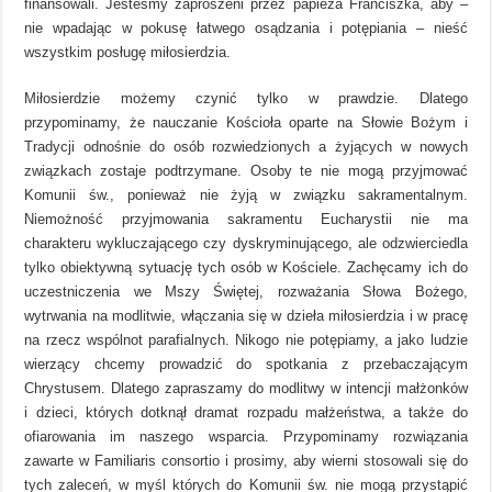
finansowali. Jesteśmy zaproszeni przez papieża Franciszka, aby –
nie wpadając w pokusę łatwego osądzania i potępiania – nieść
wszystkim posługę miłosierdzia.
Miłosierdzie możemy czynić tylko w prawdzie. Dlatego
przypominamy, że nauczanie Kościoła oparte na Słowie Bożym i
Tradycji odnośnie do osób rozwiedzionych a żyjących w nowych
związkach zostaje podtrzymane. Osoby te nie mogą przyjmować
Komunii św., ponieważ nie żyją w związku sakramentalnym.
Niemożność przyjmowania sakramentu Eucharystii nie ma
charakteru wykluczającego czy dyskryminującego, ale odzwierciedla
tylko obiektywną sytuację tych osób w Kościele. Zachęcamy ich do
uczestniczenia we Mszy Świętej, rozważania Słowa Bożego,
wytrwania na modlitwie, włączania się w dzieła miłosierdzia i w pracę
na rzecz wspólnot parafialnych. Nikogo nie potępiamy, a jako ludzie
wierzący chcemy prowadzić do spotkania z przebaczającym
Chrystusem. Dlatego zapraszamy do modlitwy w intencji małżonków
i dzieci, których dotknął dramat rozpadu małżeństwa, a także do
ofiarowania im naszego wsparcia. Przypominamy rozwiązania
zawarte w Familiaris consortio i prosimy, aby wierni stosowali się do
tych zaleceń, w myśl których do Komunii św. nie mogą przystąpić