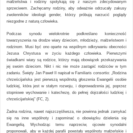
małżeństwa i rodziny spotykają się z naszym zdecydowanym
sprzeciwem. Zachęcamy rodziny, aby odważnie odrzucały zakusy
zwolenników ideologii gender, którzy próbują narzucić poglądy
niezgodne z naturą człowieka.
Podczas synodu wielokrotnie podkreślano konieczność
towarzyszenia na drodze wiary dzieciom, młodzieży, małżeństwom i
rodzinom. Musi być ono oparte na wspólnym odkrywaniu obecności
Jezusa Chrystusa w życiu każdego człowieka. Pierwszymi
świadkami wiary są rodzice, którzy mają obowiązek przekazywania
jej swoim dzieciom. Nikt i nic nie może zastąpić rodziców w tym
zadaniu. Święty Jan Paweł II napisał w Familiaris consortio: „Rodzina
chrześcijańska jest pierwszą wspólnotą głoszenia Ewangelii osobie
ludzkiej, która jest w stałym rozwoju, i doprowadzenia jej, poprzez
stopniowe wychowanie i katechezę, do pełnej dojrzałości ludzkiej i
chrześcijańskiej” (FC, 2).
Żadna rodzina, nawet najszczęśliwsza, nie powinna jednak zamykać
się na inne wspólnoty i zapominać o obowiązku dzielenia się
Ewangelią. Wychodząc temu naprzeciw, ojcowie synodalni
proponowali, aby w każdej parafii powstały wspólnoty małżeńskie i