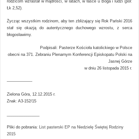
rodzicom wzrastał w mądrości, w latach, w łasce u Boga i ludzi (por.
Łk 2,52).
Życząc wszystkim rodzinom, aby ten zbliżający się Rok Pański 2016
stał się okazją do autentycznego duchowego wzrostu, z serca
błogosławimy.
Podpisali: Pasterze Kościoła katolickiego w Polsce
obecni na 371. Zebraniu Plenarnym Konferencji Episkopatu Polski na
Jasnej Górze
w dniu 26 listopada 2015 r.
——————-
Zielona Góra, 12.12.2015 r.
Znak: A3-152/15
_______________
Pliki do pobrania:
List pasterski EP na Niedzielę Świętej Rodziny
2015