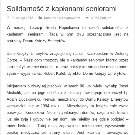
Solidarność z kapłanami seniorami
14 lutego 2018
Komunikaty i zapowiedzi
3,938 Zobacz
W naszej diecezji Środa Popielcowa to dzień solidarności z
kapłanami seniorami. Taca w tym dniu przeznaczona jest na
potrzeby Domu Księży Emerytów.
Dom Księży Emerytów znajduje się na oś. Kaszubskim w Zielonej
Górze. – Nasz dom troszczy się o kapłanów seniorów, którzy przez
lata służyli wiernie diecezji, a teraz należy im się godne mieszkanie i
życie – wyjaśnia ks. Robert Kufel, dyrektor Domu Księży Emerytów.
Inicjatorem budowy tej placówki w latach 90. ub. wieku był abp Józef
Michalik, ale po jego odejściu z diecezji inwestycję dokończył bp
Adam Dyczkowski. Pierwsi mieszkańcy do Domu Księży Emerytów
wprowadzili się w 1994 roku. – Mieszkający tu księża całe życie
poświęcili Kościołowi. Nie mają własnych domów, często ich krewni
już nie żyją i gdyby nie ten dom, nie mieliby się gdzie podziać –
mówi biskup. – Tutaj mają zapewnione mieszkanie, wyżywienie i
opiekę medyczną ze strony sióstr. Jest kaplica i towarzystwo