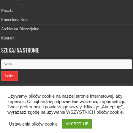
Poczta
Kancelaria Kurii
Archiwum Diecezjalne
Kontakt
Szukaj na stronie
Polityka prywatności
Używamy plików cookie na naszej stronie internetowej, aby
zapewnić Ci najbardziej odpowiednie wrażenia, zapamiętując
Twoje preferencje i powtarzając wizyty. Klikając „Akceptuję”,
Designed by
Webdawid
wyrażasz zgodę na używanie WSZYSTKICH plików cookie.
Ustawienia plików cookie
Oficjalna strona Diecezji Zielonogórsko-Gorzowskiej. © 2026. Wszelkie
AKCEPTUJĘ
prawa zastrzeżone.