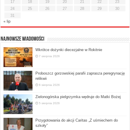
17
18
19
20
21
22
23
24
25
26
27
28
29
30
31
« lip
Najnowsze Wiadomości
Wkrótce dożynki diecezjalne w Rokitnie
7 sierpnia 2026
Proboszcz gorzowskiej parafii zaprasza peregrynację
relikwii
6 sierpnia 2026
Zielonogórska pielgrzymka wędruje do Matki Bożej
5 sierpnia 2026
Przygotowania do akcji Caritas „Z uśmiechem do
szkoły”