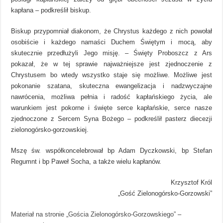
kapłana – podkreślił biskup.
Biskup przypomniał diakonom, że Chrystus każdego z nich powołał
osobiście i każdego namaści Duchem Świętym i mocą, aby
skutecznie przedłużyli Jego misję. – Święty Proboszcz z Ars
pokazał, że w tej sprawie najważniejsze jest zjednoczenie z
Chrystusem bo wtedy wszystko staje się możliwe. Możliwe jest
pokonanie szatana, skuteczna ewangelizacja i nadzwyczajne
nawrócenia, możliwa pełnia i radość kapłańskiego życia, ale
warunkiem jest pokorne i święte serce kapłańskie, serce nasze
zjednoczone z Sercem Syna Bożego – podkreślił pasterz diecezji
zielonogórsko-gorzowskiej.
Mszę św. współkoncelebrował bp Adam Dyczkowski, bp Stefan
Regumnt i bp Paweł Socha, a także wielu kapłanów.
Krzysztof Król
„Gość Zielonogórsko-Gorzowski”
Materiał na stronie „Gościa Zielonogórsko-Gorzowskiego”
–