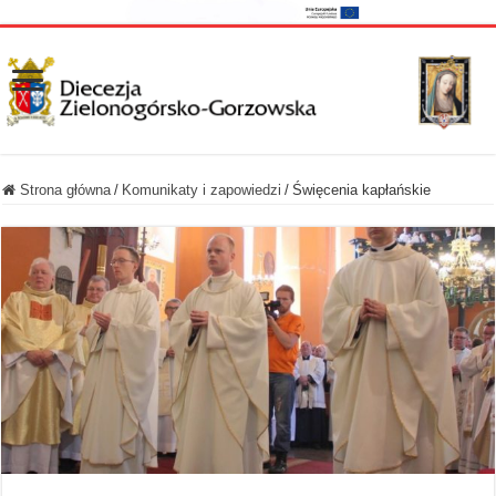
Strona główna
/
Komunikaty i zapowiedzi
/
Święcenia kapłańskie