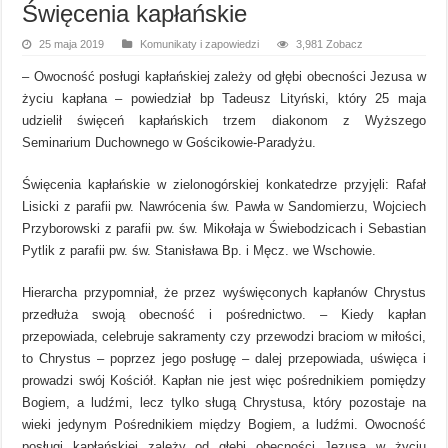
Święcenia kapłańskie
25 maja 2019
Komunikaty i zapowiedzi
3,981 Zobacz
– Owocność posługi kapłańskiej zależy od głębi obecności Jezusa w
życiu kapłana – powiedział bp Tadeusz Lityński, który 25 maja
udzielił święceń kapłańskich trzem diakonom z Wyższego
Seminarium Duchownego w Gościkowie-Paradyżu.
Święcenia kapłańskie w zielonogórskiej konkatedrze przyjęli: Rafał
Lisicki z parafii pw. Nawrócenia św. Pawła w Sandomierzu, Wojciech
Przyborowski z parafii pw. św. Mikołaja w Świebodzicach i Sebastian
Pytlik z parafii pw. św. Stanisława Bp. i Męcz. we Wschowie.
Hierarcha przypomniał, że przez wyświęconych kapłanów Chrystus
przedłuża swoją obecność i pośrednictwo. – Kiedy kapłan
przepowiada, celebruje sakramenty czy przewodzi braciom w miłości,
to Chrystus – poprzez jego posługę – dalej przepowiada, uświęca i
prowadzi swój Kościół. Kapłan nie jest więc pośrednikiem pomiędzy
Bogiem, a ludźmi, lecz tylko sługą Chrystusa, który pozostaje na
wieki jedynym Pośrednikiem między Bogiem, a ludźmi. Owocność
posługi kapłańskiej zależy od głębi obecności Jezusa w życiu