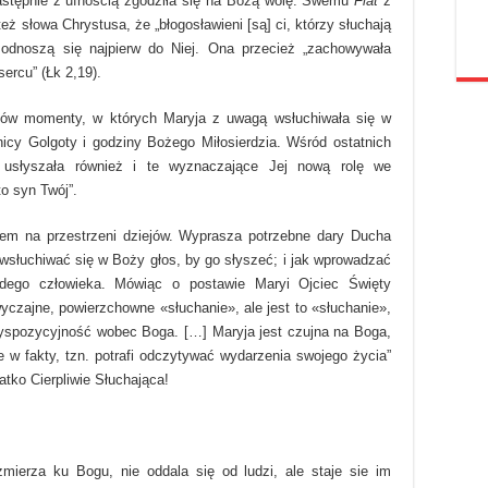
następnie z ufnością zgodziła się na Bożą wolę. Swemu
Fiat
z
ż słowa Chrystusa, że „błogosławieni [są] ci, którzy słuchają
 odnoszą się najpierw do Niej. Ona przecież „zachowywała
ercu” (Łk 2,19).
ów momenty, w których Maryja z uwagą wsłuchiwała się w
icy Golgoty i godziny Bożego Miłosierdzia. Wśród ostatnich
, usłyszała również i te wyznaczające Jej nową rolę we
o syn Twój”.
łem na przestrzeni dziejów. Wyprasza potrzebne dary Ducha
 wsłuchiwać się w Boży głos, by go słyszeć; i jak wprowadzać
ego człowieka. Mówiąc o postawie Maryi Ojciec Święty
wyczajne, powierzchowne «słuchanie», ale jest to «słuchanie»,
i dyspozycyjność wobec Boga. […] Maryja jest czujna na Boga,
e w fakty, tzn. potrafi odczytywać wydarzenia swojego życia”
atko Cierpliwie Słuchająca!
mierza ku Bogu, nie oddala się od ludzi, ale staje sie im