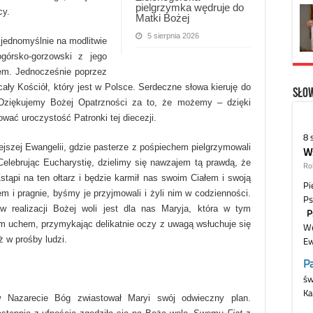
pielgrzymka wędruje do
cy.
Matki Bożej
5 sierpnia 2026
 jednomyślnie na modlitwie
ogórsko-gorzowski z jego
m. Jednocześnie poprzez
ły Kościół, który jest w Polsce. Serdeczne słowa kieruję do
Słow
. Dziękujemy Bożej Opatrzności za to, że możemy – dzięki
ować uroczystość Patronki tej diecezji.
jszej Ewangelii, gdzie pasterze z pośpiechem pielgrzymowali
Celebrując Eucharystię, dzielimy się nawzajem tą prawdą, że
stąpi na ten ołtarz i będzie karmił nas swoim Ciałem i swoją
i pragnie, byśmy je przyjmowali i żyli nim w codzienności.
realizacji Bożej woli jest dla nas Maryja, która w tym
ym uchem, przymykając delikatnie oczy z uwagą wsłuchuje się
ż w prośby ludzi.
w Nazarecie Bóg zwiastował Maryi swój odwieczny plan.