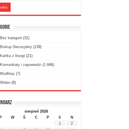
gorie
Bez kategorii
(31)
Biskup Diecezjalny
(139)
Kartka z liturgii
(21)
Komunikaty i zapowiedzi
(1 846)
Modlitwy
(7)
Wideo
(8)
endarz
sierpień 2026
P
W
Ś
C
P
S
N
1
2