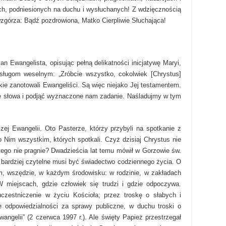
ch, podniesionych na duchu i wysłuchanych! Z wdzięcznością
wzgórza: Bądź pozdrowiona, Matko Cierpliwie Słuchająca!
an Ewangelista, opisując pełną delikatności inicjatywę Maryi,
 sługom weselnym: „Zróbcie wszystko, cokolwiek [Chrystus]
akie zanotowali Ewangeliści. Są więc niejako Jej testamentem.
te słowa i podjąć wyznaczone nam zadanie. Naśladujmy w tym
ej Ewangelii. Oto Pasterze, którzy przybyli na spotkanie z
Nim wszystkim, których spotkali. Czyż dzisiaj Chrystus nie
ego nie pragnie? Dwadzieścia lat temu mówił w Gorzowie św.
bardziej czytelne musi być świadectwo codziennego życia. O
, wszędzie, w każdym środowisku: w rodzinie, w zakładach
W miejscach, gdzie człowiek się trudzi i gdzie odpoczywa.
zestniczenie w życiu Kościoła; przez troskę o słabych i
e odpowiedzialności za sprawy publiczne, w duchu troski o
ngelii” (2 czerwca 1997 r.). Ale święty Papież przestrzegał