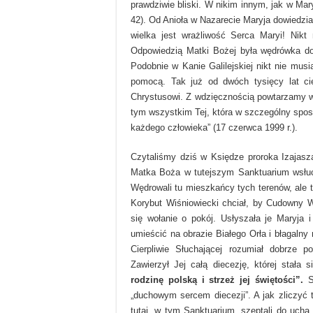
prawdziwie bliski. W nikim innym, jak w Mar
42). Od Anioła w Nazarecie Maryja dowiedzi
wielka jest wrażliwość Serca Maryi! Nikt
Odpowiedzią Matki Bożej była wędrówka do 
Podobnie w Kanie Galilejskiej nikt nie musi
pomocą. Tak już od dwóch tysięcy lat cie
Chrystusowi. Z wdzięcznością powtarzamy w
tym wszystkim Tej, która w szczególny spos
każdego człowieka” (17 czerwca 1999 r.).
Czytaliśmy dziś w Księdze proroka Izajas
Matka Boża w tutejszym Sanktuarium wsłuch
Wędrowali tu mieszkańcy tych terenów, ale t
Korybut Wiśniowiecki chciał, by Cudowny W
się wołanie o pokój. Usłyszała je Maryja i
umieścić na obrazie Białego Orła i błagaln
Cierpliwie Słuchającej rozumiał dobrze 
Zawierzył Jej całą diecezję, której stała 
rodzinę polską i strzeż jej świętości”.
Sł
„duchowym sercem diecezji”. A jak zliczyć 
tutaj, w tym Sanktuarium, szeptali do ucha