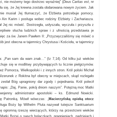
yi, nie możemy tego dostrzec wyraźniej” (
Deus Caritas est
, nr
ała się, że Jej krewna została obdarowana nowym życiem. Jak
 nie musiał Jej tłumaczyć, że Elżbieta potrzebuje pomocy.
Ain Karim i posługa wobec rodziny Elżbiety i Zachariasza.
ał Jej nic mówić. Dostrzegła, usłyszała, wyczuła i przyszła z
rpliwie słucha ludzkich spraw i z ufnością przedstawia je
ięc za św. Janem Pawłem II: „Przyzwyczailiśmy się mówić o
ób jest obecna w tajemnicy Chrystusa i Kościoła, w tajemnicy
za: „Pan sam da wam znak…” (Iz 7,14). Od kilku już wieków
uje się w modlitwy przybywających tu licznie pielgrzymów.
eż Pomorza, Wielkopolski i z innych stron. Król polski Michał
izerunek z Rokitna był obecny w miejscach, skąd rozlegało
 zesłał Bóg upragniony dar zgody i pojednania. Król polecił
y napis: „Daj, Panie, pokój dniom naszym”. Potężną moc Matki
powojenny administrator apostolski – ks. Edmund Nowicki.
się Patronką. Mówił wówczas: „
Macierzyńską opieką otocz
uga Boży bp Wilhelm Pluta nazywał tutejsze Sanktuarium
tę ogromną rzeszę wierzących, którzy na przestrzeni wieków
 Matki Bożej o swych bolączkach, pragnieniach, nadziejach i