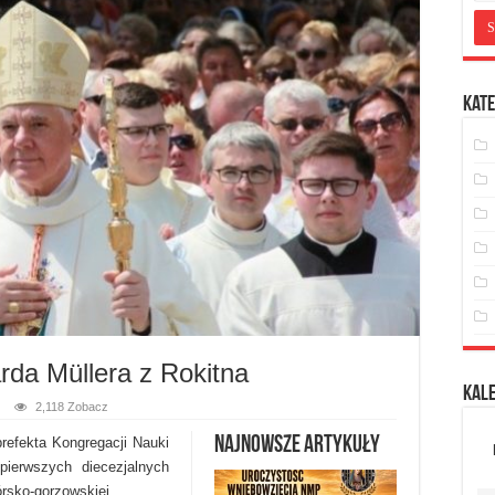
Kate
arda Müllera z Rokitna
Kal
2,118 Zobacz
Najnowsze artykuły
prefekta Kongregacji Nauki
ierwszych diecezjalnych
órsko-gorzowskiej.