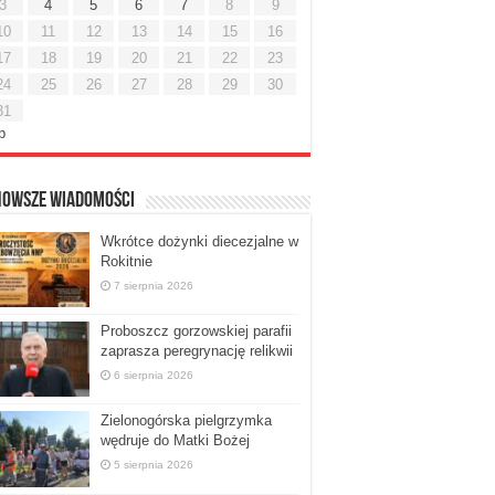
3
4
5
6
7
8
9
10
11
12
13
14
15
16
17
18
19
20
21
22
23
24
25
26
27
28
29
30
31
ip
nowsze Wiadomości
Wkrótce dożynki diecezjalne w
Rokitnie
7 sierpnia 2026
Proboszcz gorzowskiej parafii
zaprasza peregrynację relikwii
6 sierpnia 2026
Zielonogórska pielgrzymka
wędruje do Matki Bożej
5 sierpnia 2026