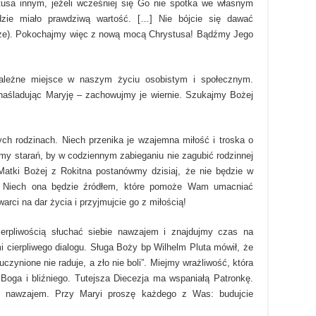
usa innym, jeżeli wcześniej się Go nie spotka we własnym
zie miało prawdziwą wartość. […] Nie bójcie się dawać
tamże). Pokochajmy więc z nową mocą Chrystusa! Bądźmy Jego
należne miejsce w naszym życiu osobistym i społecznym.
aśladując Maryję – zachowujmy je wiernie. Szukajmy Bożej
ch rodzinach. Niech przenika je wzajemna miłość i troska o
żmy starań, by w codziennym zabieganiu nie zagubić rodzinnej
Matki Bożej z Rokitna postanówmy dzisiaj, że nie będzie w
j. Niech ona będzie źródłem, które pomoże Wam umacniać
arci na dar życia i przyjmujcie go z miłością!
erpliwością słuchać siebie nawzajem i znajdujmy czas na
 cierpliwego dialogu. Sługa Boży bp Wilhelm Pluta mówił, że
czynione nie raduje, a zło nie boli”. Miejmy wrażliwość, która
Boga i bliźniego. Tutejsza Diecezja ma wspaniałą Patronkę.
ie nawzajem. Przy Maryi proszę każdego z Was: budujcie