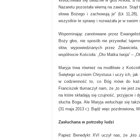
Wsłuchiwała się uważnie w głos Anioła, a 
Nazaretu pozostała wierną na zawsze. Stąd te
słowa Bożego i zachowują je” (Łk 11,28),
wszystkie te sprawy i rozważała je w swoim s
Wspominając zanotowane przez Ewangelist
Boży głos, nie sposób nie przywołać tajemn
słów, wypowiedzianych przez Zbawiciela
wspólnocie Kościoła: „Oto Matka twoja” – „Ot
Maryja trwa również na modlitwie z Kościo
Świętego uczniom Chrystusa i uczy ich, jak
w codzienność to, co Bóg mówi do każd
Franciszek tłumaczył nam, że „to nie jest z
na które składają się czujność, przyjęcie 
słucha Boga. Ale Maryja wsłuchuje się takż
(31 maja 2013 r.). Bądź więc pozdrowiona, M
Zasłuchana w potrzeby ludzi
Papież Benedykt XVI uczył nas, że „kto z