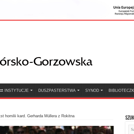
INSTYTUCJE
DUSZPASTERSTWA
SYNOD
BIBLIOTECZ
st homilii kard. Gerharda Müllera z Rokitna
Szuk