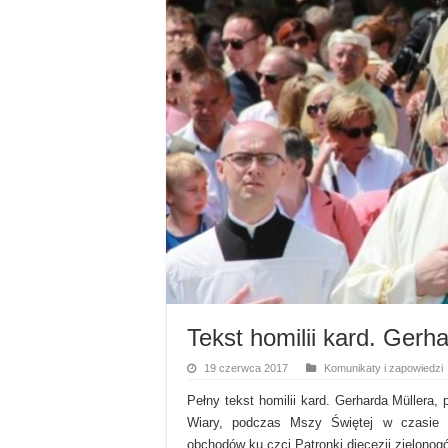
Tekst homilii kard. Gerh
19 czerwca 2017
Komunikaty i zapowiedzi
Pełny tekst homilii kard. Gerharda Müllera, 
Wiary, podczas Mszy Świętej w czasie p
obchodów ku czci Patronki diecezji zielonog