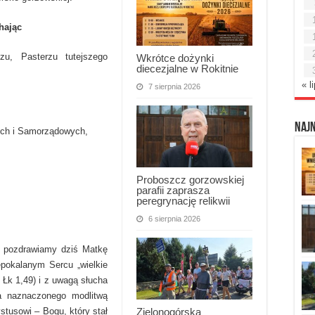
hając
zu, Pasterzu tutejszego
Wkrótce dożynki
diecezjalne w Rokitnie
« l
7 sierpnia 2026
Naj
ych i Samorządowych,
Proboszcz gorzowskiej
parafii zaprasza
peregrynację relikwii
6 sierpnia 2026
ą pozdrawiamy dziś Matkę
pokalanym Sercu „wielkie
 Łk 1,49) i z uwagą słucha
a naznaczonego modlitwą
Zielonogórska
tusowi – Bogu, który stał