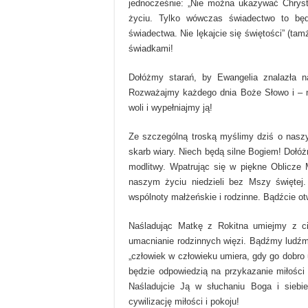
jednocześnie: „Nie można ukazywać Chryst
życiu. Tylko wówczas świadectwo to będ
świadectwa. Nie lękajcie się świętości” (
świadkami!
Dołóżmy starań, by Ewangelia znalazła 
Rozważajmy każdego dnia Boże Słowo i – n
woli i wypełniajmy ją!
Ze szczególną troską myślimy dziś o naszy
skarb wiary. Niech będą silne Bogiem! Dołó
modlitwy. Wpatrując się w piękne Oblicze 
naszym życiu niedzieli bez Mszy święte
wspólnoty małżeńskie i rodzinne. Bądźcie otw
Naśladując Matkę z Rokitna umiejmy z ci
umacnianie rodzinnych więzi. Bądźmy ludźmi
„człowiek w człowieku umiera, gdy go dobro u
będzie odpowiedzią na przykazanie miłości 
Naśladujcie Ją w słuchaniu Boga i sieb
cywilizację miłości i pokoju!