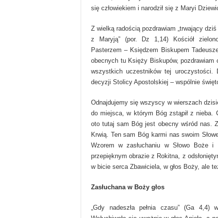
się człowiekiem i narodził się z Maryi Dziewi
Z wielką radością pozdrawiam „trwający dziś
z Maryją” (por. Dz 1,14) Kościół zielon
Pasterzem – Księdzem Biskupem Tadeusze
obecnych tu Księży Biskupów, pozdrawiam ca
wszystkich uczestników tej uroczystości
decyzji Stolicy Apostolskiej – wspólnie święt
Odnajdujemy się wszyscy w wierszach dzisie
do miejsca, w którym Bóg zstąpił z nieba. 
oto tutaj sam Bóg jest obecny wśród nas. Z
Krwią. Ten sam Bóg karmi nas swoim Słowem 
Wzorem w zasłuchaniu w Słowo Boże i w 
przepięknym obrazie z Rokitna, z odsłonięt
w bicie serca Zbawiciela, w głos Boży, ale te
Zasłuchana w Boży głos
„Gdy nadeszła pełnia czasu” (Ga 4,4) 