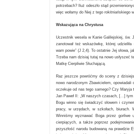
potrzebach? Iluż odeszło stąd przemieniony
więc wołamy do Niej z tego rokitniańskiego 
Wskazująca na Chrystusa
Uczestnik wesela w Kanie Galilejskiej, św. J
zanotował też wskazówkę, której udzieliła
wam powie” (J 2,4). To ostatnie Jej słowa, j
Trzeba nam dzisiaj tutaj na nowo usłyszeć 
Matkę Cierpliwie Słuchającą.
Raz jeszcze powróćmy do sceny z dzisiejsz
nowo narodzonym Zbawicielem, opowiadali o 
oczekuje od nas tego samego? Czy Maryja t
Jan Paweł II: „W naszych czasach, […] tym 
Bogu winno się świadczyć słowem i czynem
pracy, w urzędach, w szkołach, biurach. 
Winniśmy wyznawać Boga przez gorliwe uc
cierpiących, a także poprzez podejmowani
przyszłość narodu budowaną na prawdzie Ewa