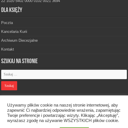
22 1020 5402 0000 0102 0021 3694
Dla księży
Poczta
Kancelaria Kurii
Archiwum Diecezjalne
Kontakt
Szukaj na stronie
Polityka prywatności
Używamy plików cookie na naszej stronie internetowej, aby
zapewnić Ci najbardziej odpowiednie wrażenia, zapamiętując
Twoje preferencje i powtarzając wizyty. Klikając „Akceptuję”,
Designed by
Webdawid
wyrażasz zgodę na używanie WSZYSTKICH plików cookie.