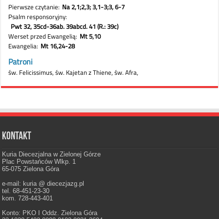
Kontakt
Kuria Diecezjalna w Zielonej Górze
Plac Powstańców Wlkp. 1
65-075 Zielona Góra
e-mail: kuria @ diecezjazg.pl
tel. 68-451-23-30
kom. 728-443-401
Konto: PKO I Oddz. Zielona Góra