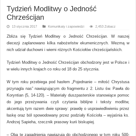
Tydzień Modlitwy o Jedność
Chrześcijan
13 stycznia 2017
Komunikaty i zapowiedzi
2,453 Zobacz
Zbliża się Tydzień Modlitwy o Jedność Chrześcijan. W naszej
diecezji zaplanowano kilka nabożeństw ekumenicznych. Wezmą w
nich udział duchowni i wierni różnych Kościołów chrześcijańskich.
Tydzień Modlitwy o Jedność Chrześcijan obchodzony jest w Polsce i
w wielu innych krajach co roku od 18 do 25 stycznia.
W tym roku przebiega pod hasłem „Pojednanie – miłość Chrystusa
przynagla nas” nawiązującym do fragmentu z 2. Listu św. Pawła do
Koryntian (5, 14-120). – Materiały duszpasterskie stanowiące pomoc
do jego przeżywania czyli czytania biblijne i teksty modlitw,
akcentują tym razem dwie sprawy: prawdę o usprawiedliwieniu przez
łaskę oraz ból spowodowany przez podziały Kościoła – wyjaśnia ks.
Andrzej Sapieha, rzecznik prasowy kurii biskupiej.
– Oba te zagadnienia nawiązują do obchodzonego w tym roku 500-