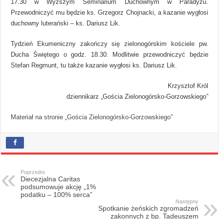
17.30 w Wyższym Seminarium Duchownym w Paradyżu.
Przewodniczyć mu będzie ks. Grzegorz Chojnacki, a kazanie wygłosi
duchowny luterański – ks. Dariusz Lik.
Tydzień Ekumeniczny zakończy się zielonogórskim kościele pw.
Ducha Świętego o godz. 18.30. Modlitwie przewodniczyć będzie
Stefan Regmunt, tu także kazanie wygłosi ks. Dariusz Lik.
Krzysztof Król
dziennikarz „Gościa Zielonogórsko-Gorzowskiego”
Materiał na stronie „Gościa Zielonogórsko-Gorzowskiego”
Poprzedni
Diecezjalna Caritas
podsumowuje akcję „1%
podatku – 100% serca”
Następny
Spotkanie żeńskich zgromadzeń
zakonnych z bp. Tadeuszem