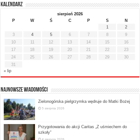
Kalendarz
sierpień 2026
P
W
Ś
C
P
S
N
1
2
3
4
5
6
7
8
9
10
11
12
13
14
15
16
17
18
19
20
21
22
23
24
25
26
27
28
29
30
31
« lip
Najnowsze Wiadomości
Zielonogórska pielgrzymka wędruje do Matki Bożej
5 sierpnia 2026
Przygotowania do akcji Caritas „Z uśmiechem do
szkoły”
4 sierpnia 2026