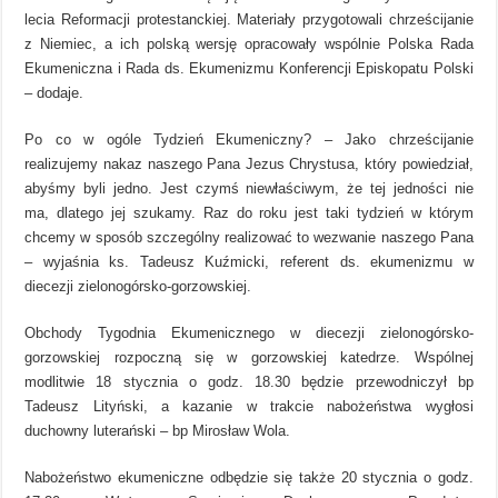
lecia Reformacji protestanckiej. Materiały przygotowali chrześcijanie
z Niemiec, a ich polską wersję opracowały wspólnie Polska Rada
Ekumeniczna i Rada ds. Ekumenizmu Konferencji Episkopatu Polski
– dodaje.
Po co w ogóle Tydzień Ekumeniczny? – Jako chrześcijanie
realizujemy nakaz naszego Pana Jezus Chrystusa, który powiedział,
abyśmy byli jedno. Jest czymś niewłaściwym, że tej jedności nie
ma, dlatego jej szukamy. Raz do roku jest taki tydzień w którym
chcemy w sposób szczególny realizować to wezwanie naszego Pana
– wyjaśnia ks. Tadeusz Kuźmicki, referent ds. ekumenizmu w
diecezji zielonogórsko-gorzowskiej.
Obchody Tygodnia Ekumenicznego w diecezji zielonogórsko-
gorzowskiej rozpoczną się w gorzowskiej katedrze. Wspólnej
modlitwie 18 stycznia o godz. 18.30 będzie przewodniczył bp
Tadeusz Lityński, a kazanie w trakcie nabożeństwa wygłosi
duchowny luterański – bp Mirosław Wola.
Nabożeństwo ekumeniczne odbędzie się także 20 stycznia o godz.