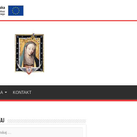
KA
KONTAKT
aj