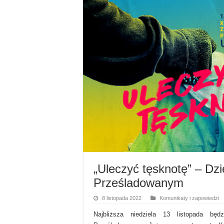
„Uleczyć tęsknotę” – Dzi
Prześladowanym
8 listopada 2022
Komunikaty i zapowiedzi
Najbliższa niedziela 13 listopada bę