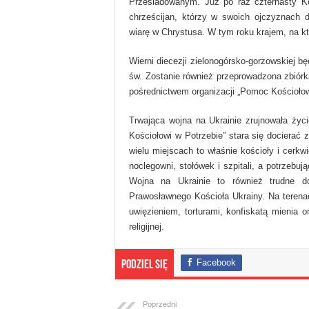
Prześladowanym. Już po raz czternasty Ko
chrześcijan, którzy w swoich ojczyznach 
wiarę w Chrystusa. W tym roku krajem, na k
Wierni diecezji zielonogórsko-gorzowskiej 
św. Zostanie również przeprowadzona zbiórka
pośrednictwem organizacji „Pomoc Kościołow
Trwająca wojna na Ukrainie zrujnowała życ
Kościołowi w Potrzebie” stara się docierać
wielu miejscach to właśnie kościoły i cerkw
noclegowni, stołówek i szpitali, a potrze
Wojna na Ukrainie to również trudne do
Prawosławnego Kościoła Ukrainy. Na terena
uwięzieniem, torturami, konfiskatą mienia 
religijnej.
Facebook
Podziel się
Poprzedni