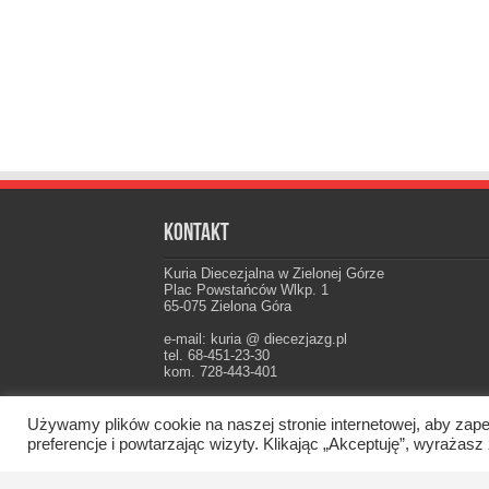
Kontakt
Kuria Diecezjalna w Zielonej Górze
Plac Powstańców Wlkp. 1
65-075 Zielona Góra
e-mail: kuria @ diecezjazg.pl
tel. 68-451-23-30
kom. 728-443-401
Konto: PKO I Oddz. Zielona Góra
22 1020 5402 0000 0102 0021 3694
Używamy plików cookie na naszej stronie internetowej, aby zape
preferencje i powtarzając wizyty. Klikając „Akceptuję”, wyraż