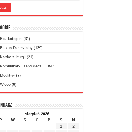
gorie
Bez kategorii
(31)
Biskup Diecezjalny
(139)
Kartka z liturgii
(21)
Komunikaty i zapowiedzi
(1 843)
Modlitwy
(7)
Wideo
(8)
endarz
sierpień 2026
P
W
Ś
C
P
S
N
1
2