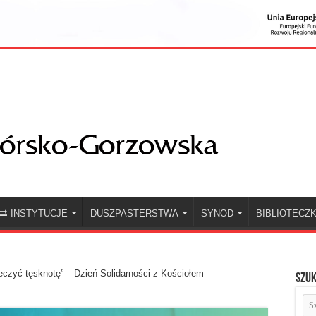
INSTYTUCJE
DUSZPASTERSTWA
SYNOD
BIBLIOTECZ
eczyć tęsknotę” – Dzień Solidarności z Kościołem
Szuk