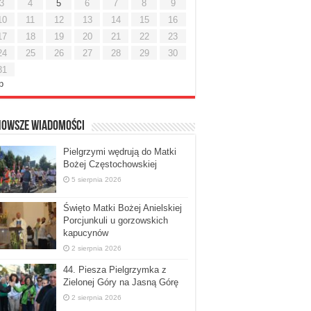
3
4
5
6
7
8
9
10
11
12
13
14
15
16
17
18
19
20
21
22
23
24
25
26
27
28
29
30
31
ip
nowsze Wiadomości
Pielgrzymi wędrują do Matki
Bożej Częstochowskiej
5 sierpnia 2026
Święto Matki Bożej Anielskiej
Porcjunkuli u gorzowskich
kapucynów
2 sierpnia 2026
44. Piesza Pielgrzymka z
Zielonej Góry na Jasną Górę
2 sierpnia 2026