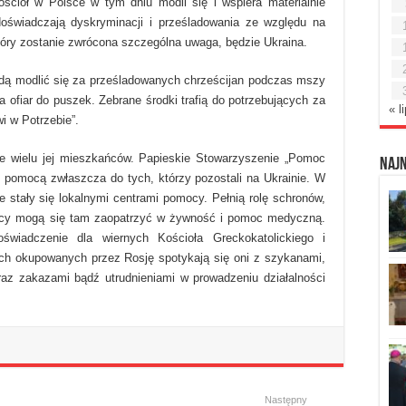
ściół w Polsce w tym dniu modli się i wspiera materialnie
doświadczają dyskryminacji i prześladowania ze względu na
tóry zostanie zwrócona szczególna uwaga, będzie Ukraina.
będą modlić się za prześladowanych chrześcijan podczas mszy
 ofiar do puszek. Zebrane środki trafią do potrzebujących za
« l
i w Potrzebie”.
ie wielu jej mieszkańców. Papieskie Stowarzyszenie „Pomoc
Naj
 z pomocą zwłaszcza do tych, którzy pozostali na Ukrainie. W
ie stały się lokalnymi centrami pomocy. Pełnią rolę schronów,
bujący mogą się tam zaopatrzyć w żywność i pomoc medyczną.
świadczenie dla wiernych Kościoła Greckokatolickiego i
ch okupowanych przez Rosję spotykają się oni z szykanami,
oraz zakazami bądź utrudnieniami w prowadzeniu działalności
Następny