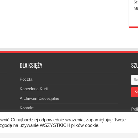
Dla księży
Sz
Poczta
Kancelaria Kurii
Archiwum Diecezjalne
Kontakt
Pol
wnić Ci najbardziej odpowiednie wrażenia, zapamiętując Twoje
asz zgodę na używanie WSZYSTKICH plików cookie.