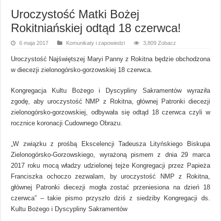
Uroczystość Matki Bożej
Rokitniańskiej odtąd 18 czerwca!
6 maja 2017
Komunikaty i zapowiedzi
3,809 Zobacz
Uroczystość Najświętszej Maryi Panny z Rokitna będzie obchodzona
w diecezji zielonogórsko-gorzowskiej 18 czerwca.
Kongregacja Kultu Bożego i Dyscypliny Sakramentów wyraziła
zgodę, aby uroczystość NMP z Rokitna, głównej Patronki diecezji
zielonogórsko-gorzowskiej, odbywała się odtąd 18 czerwca czyli w
rocznice koronacji Cudownego Obrazu.
„W związku z prośbą Ekscelencji Tadeusza Lityńskiego Biskupa
Zielonogórsko-Gorzowskiego, wyrażoną pismem z dnia 29 marca
2017 roku mocą władzy udzielonej tejże Kongregacji przez Papieża
Franciszka ochoczo zezwalam, by uroczystość NMP z Rokitna,
głównej Patronki diecezji mogła zostać przeniesiona na dzień 18
czerwca” – takie pismo przyszło dziś z siedziby Kongregacji ds.
Kultu Bożego i Dyscypliny Sakramentów