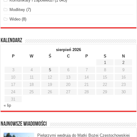
Komunikaty i zapowiedzi
(1 843)
Modlitwy
(7)
Wideo
(8)
Kalendarz
sierpień 2026
P
W
Ś
C
P
S
N
1
2
3
4
5
6
7
8
9
10
11
12
13
14
15
16
17
18
19
20
21
22
23
24
25
26
27
28
29
30
31
« lip
Najnowsze Wiadomości
Pielgrzymi wędrują do Matki Bożej Częstochowskiej