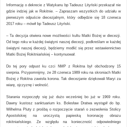
Informację o dekrecie z Watykanu bp Tadeusz Lityński przekazał nie
gdzie indziej jak w Rokitnie. – Zapraszam wszystkich do udziału w
pierwszym odpuście diecezjalnym, który odbędzie się 18 czerwca
2017 roku – mówił bp Tadeusz Lityński.
– Ta decyzja otwiera nowe możliwości kultu Matki Bożej w diecezji.
Od tego roku w każdej świątyni naszej diecezji, podkreślam w każdej
świątyni naszej diecezji, będziemy modlić się przez wstawiennictwo
Matki Bożej Rokitniańskiej – kontynuował.
Do tej pory odpust ku czci NMP z Rokitna był obchodzony 15
sierpnia. Przypomnijmy, że 28 czerwca 1989 roku na skroniach Matki
Bożej z Rokitna zawisła korona. Tak diecezjanie dziękowali Maryi za
wiarę, ojczyznę i wolność.
Starania rozpoczęły się już dużo wcześniej bo już w 1969 roku.
Dawny kustosz sanktuarium ks. Bolesław Dratwa wystąpił do bp.
Wilhelma Pluty z prośbą o rozpoczęcie starań o zezwolenia Stolicy
Apostolskiej na uroczystą papieską koronację obrazu
rokitniańskiego. Ze względu na konieczność odpowiedniego