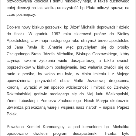
przygotowania kościoła i domu rekolekcyjnego, a także duchowego
całej diecezji na tak wielką uroczystość bp Pluta odłożył sprawę na
czas późniejszy.
Dopiero nowy biskup gorzowski bp Józef Michalik doprowadził dzieło
do finału. W grudniu 1987 roku skierował prośbę do Stolicy
Apostolskiej, a w maju następnego roku otrzymał breve apostolskie
od Jana Pawła II: „Chętnie więc przychylam się do prośby
Czcigodnego Brata Józefa Michalika, Biskupa Gorzowskiego, który
czyniąc swoimi życzenia wielu duszpasterzy, a także swoich
poprzedników w biskupim posługiwaniu, bez wahania zwrócił się do
mnie z prośbą, by wolno mu było, w Moim imieniu i z Mojego
upoważnienia, przyozdobić obraz Matki Jezusowej drogocenną
koroną i wyrazić w ten sposób wdzięczność i miłość do Dziewicy
Rokitniańskiej gorliwie modlącego się do Niej ludu Wielkopolski,
Ziemi Lubuskiej i Pomorza Zachodniego. Niech Maryja skutecznie
utwierdza przekazaną wiarę i wspiera nasz naród” – napisał Papież
Polak.
Powołano Komitet Koronacyjny, a pod kierunkiem bp. Michalika
opracowano dwuletni program duszpasterski. Trzeba było