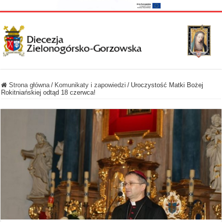
Strona główna
/
Komunikaty i zapowiedzi
/
Uroczystość Matki Bożej
Rokitniańskiej odtąd 18 czerwca!