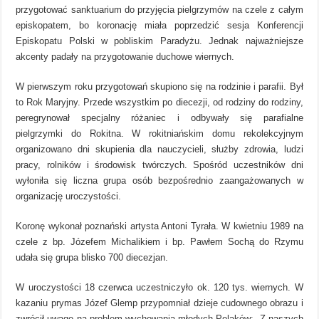
przygotować sanktuarium do przyjęcia pielgrzymów na czele z całym
episkopatem, bo koronację miała poprzedzić sesja Konferencji
Episkopatu Polski w pobliskim Paradyżu. Jednak najważniejsze
akcenty padały na przygotowanie duchowe wiernych.
W pierwszym roku przygotowań skupiono się na rodzinie i parafii. Był
to Rok Maryjny. Przede wszystkim po diecezji, od rodziny do rodziny,
peregrynował specjalny różaniec i odbywały się parafialne
pielgrzymki do Rokitna. W rokitniańskim domu rekolekcyjnym
organizowano dni skupienia dla nauczycieli, służby zdrowia, ludzi
pracy, rolników i środowisk twórczych. Spośród uczestników dni
wyłoniła się liczna grupa osób bezpośrednio zaangażowanych w
organizację uroczystości.
Koronę wykonał poznański artysta Antoni Tyrała. W kwietniu 1989 na
czele z bp. Józefem Michalikiem i bp. Pawłem Sochą do Rzymu
udała się grupa blisko 700 diecezjan.
W uroczystości 18 czerwca uczestniczyło ok. 120 tys. wiernych. W
kazaniu prymas Józef Glemp przypomniał dzieje cudownego obrazu i
zwrócił uwagę na problem wychowania młodych Polaków: „Z naszych