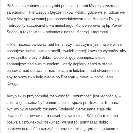
Później uczestnicy pielgrzymki przeszli ulicami Międzyrzecza do
sanktuarium Pierwszych Męczenników Polski, gdzie wzięli udział we
Mszy św. sprawowanej pod przewodnictwem abp. Andrzeja Dzięgi,
metropolity szczecińsko-kamieńskiego. Koncelebrował ją bp Paweł
Socha, a także wielu kapłanów z naszej diecezji i metropolii.
– Nie możesz panować nad kimś, czy nad czymś jeśli najpierw nie
opanujesz siebie, swoich myśli, swoich emocji i swoich wyborów, aby
to wszystko służyło dobru. Dopiero, gdy opanujesz siebie i
zapanujesz nad swoim życiem, wtedy dopiero jesteś w stanie
panować nad sprawami, nad relacjami ludzkimi, nad stworzeniem,
aby to wszystko było ciągle po Bożemu – mówił w homilii abp
Dzięga.
Arcybiskup przypomniał, że wolność i rozumność jest jednością. –
Jeśli więc chcesz być panem siebie i spraw po Bożemu, to masz
być wolny w sposób rozumny. Wolność nierozumna staje się
dowolnością, swawolą, a nawet zniewoleniem. Wolność rozumna
pozwala człowiekowi rozkwitać, wzrastać, pomnażać dobro,
przeżywać radość i szczęście oraz dzielić się tym szczęściem z