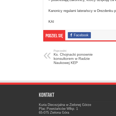
Kanonicy regularni laterańscy w Drezdenku po
KAI
Facebook
Podziel się
Poprzedni
Ks. Chojnacki ponownie
konsultorem w Radzie
Naukowej KEP
Kontakt
Kuria Diecezjalna w Zielonej Górze
Plac Powstańców Wlkp. 1
65-075 Zielona Góra