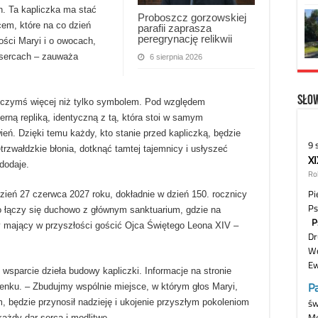
h. Ta kapliczka ma stać
Proboszcz gorzowskiej
cem, które na co dzień
parafii zaprasza
peregrynację relikwii
ści Maryi i o owocach,
 sercach – zauważa
6 sierpnia 2026
Słow
 czymś więcej niż tylko symbolem. Pod względem
erną repliką, identyczną z tą, która stoi w samym
ień. Dzięki temu każdy, kto stanie przed kapliczką, będzie
rzwałdzkie błonia, dotknąć tamtej tajemnicy i usłyszeć
dodaje.
zień 27 czerwca 2027 roku, dokładnie w dzień 150. rocznicy
ło łączy się duchowo z głównym sanktuarium, gdzie na
y mający w przyszłości gościć Ojca Świętego Leona XIV –
 wsparcie dzieła budowy kapliczki. Informacje na stronie
denku. – Zbudujmy wspólnie miejsce, w którym głos Maryi,
 będzie przynosił nadzieję i ukojenie przyszłym pokoleniom
każdy dar serca i modlitwę.