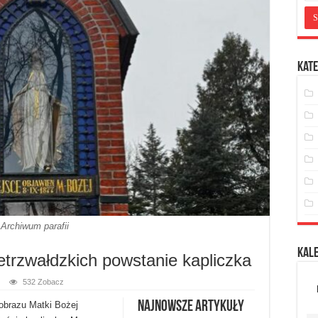
Kate
Archiwum parafii
Kal
etrzwałdzkich powstanie kapliczka
532 Zobacz
Najnowsze artykuły
obrazu Matki Bożej