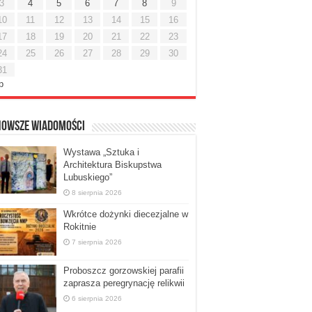
3
4
5
6
7
8
9
10
11
12
13
14
15
16
17
18
19
20
21
22
23
24
25
26
27
28
29
30
31
ip
nowsze Wiadomości
Wystawa „Sztuka i
Architektura Biskupstwa
Lubuskiego”
8 sierpnia 2026
Wkrótce dożynki diecezjalne w
Rokitnie
7 sierpnia 2026
Proboszcz gorzowskiej parafii
zaprasza peregrynację relikwii
6 sierpnia 2026