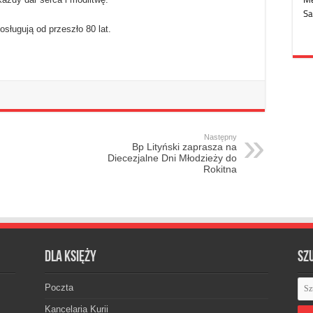
sługują od przeszło 80 lat.
Następny
Bp Lityński zaprasza na
Diecezjalne Dni Młodzieży do
Rokitna
Dla księży
Sz
Poczta
Kancelaria Kurii