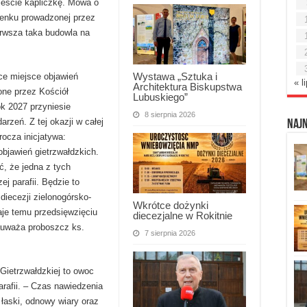
ieście kapliczkę. Mowa o
denku prowadzonej przez
erwsza taka budowla na
Wystawa „Sztuka i
ce miejsce objawień
« l
Architektura Biskupstwa
zone przez Kościół
Lubuskiego”
rok 2027 przyniesie
8 sierpnia 2026
arzeń. Z tej okazji w całej
Naj
rocza inicjatywa:
objawień gietrzwałdzkich.
, że jedna z tych
j parafii. Będzie to
diecezji zielonogórsko-
Wkrótce dożynki
aje temu przedsięwzięciu
diecezjalne w Rokitnie
zauważa proboszcz ks.
7 sierpnia 2026
 Gietrzwałdzkiej to owoc
arafii. – Czas nawiedzenia
łaski, odnowy wiary oraz