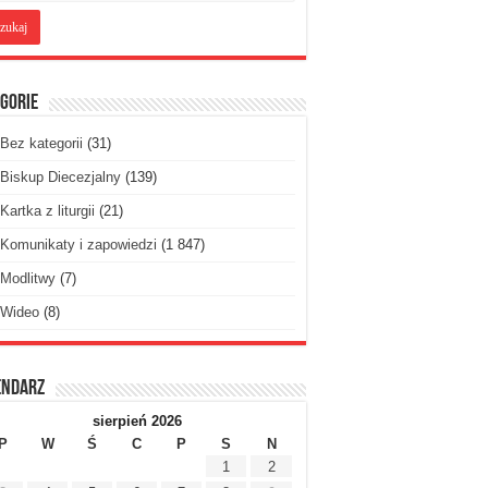
gorie
Bez kategorii
(31)
Biskup Diecezjalny
(139)
Kartka z liturgii
(21)
Komunikaty i zapowiedzi
(1 847)
Modlitwy
(7)
Wideo
(8)
endarz
sierpień 2026
P
W
Ś
C
P
S
N
1
2