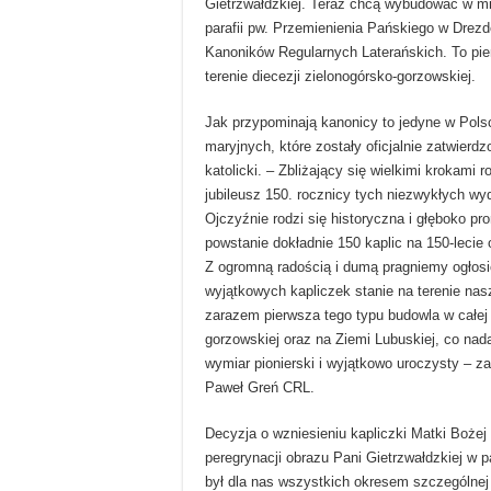
Gietrzwałdzkiej. Teraz chcą wybudować w m
parafii pw. Przemienienia Pańskiego w Drez
Kanoników Regularnych Laterańskich. To pi
terenie diecezji zielonogórsko-gorzowskiej.
Jak przypominają kanonicy to jedyne w Pols
maryjnych, które zostały oficjalnie zatwierd
katolicki. – Zbliżający się wielkimi krokami 
jubileusz 150. rocznicy tych niezwykłych wyd
Ojczyźnie rodzi się historyczna i głęboko pro
powstanie dokładnie 150 kaplic na 150-lecie 
Z ogromną radością i dumą pragniemy ogłosić
wyjątkowych kapliczek stanie na terenie nasze
zarazem pierwsza tego typu budowla w całej 
gorzowskiej oraz na Ziemi Lubuskiej, co nad
wymiar pionierski i wyjątkowo uroczysty – 
Paweł Greń CRL.
Decyzja o wzniesieniu kapliczki Matki Bożej
peregrynacji obrazu Pani Gietrzwałdzkiej w p
był dla nas wszystkich okresem szczególnej 