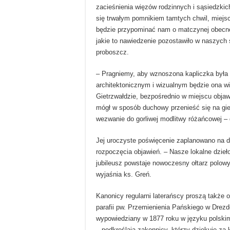
zacieśnienia więzów rodzinnych i sąsiedzkic
się trwałym pomnikiem tamtych chwil, miejs
będzie przypominać nam o matczynej obecno
jakie to nawiedzenie pozostawiło w naszych
proboszcz.
– Pragniemy, aby wznoszona kapliczka była
architektonicznym i wizualnym będzie ona wi
Gietrzwałdzie, bezpośrednio w miejscu objaw
mógł w sposób duchowy przenieść się na giet
wezwanie do gorliwej modlitwy różańcowej – 
Jej uroczyste poświęcenie zaplanowano na d
rozpoczęcia objawień. – Nasze lokalne dzie
jubileusz powstaje nowoczesny ołtarz polow
wyjaśnia ks. Greń.
Kanonicy regularni laterańscy proszą także o
parafii pw. Przemienienia Pańskiego w Drez
wypowiedziany w 1877 roku w języku polskim,
– podkreślają zakonnicy, którzy dziękuję za 