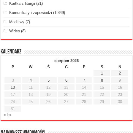
Kartka z liturgii
(21)
Komunikaty i zapowiedzi
(1 849)
Modlitwy
(7)
Wideo
(8)
Kalendarz
sierpień 2026
P
W
Ś
C
P
S
N
1
2
3
4
5
6
7
8
9
10
11
12
13
14
15
16
17
18
19
20
21
22
23
24
25
26
27
28
29
30
31
« lip
Najnowsze Wiadomości