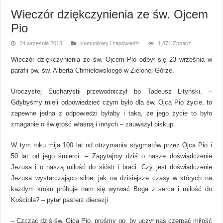
Wieczór dziękczynienia ze św. Ojcem
Pio
24 września 2018
Komunikaty i zapowiedzi
1,871 Zobacz
Wieczór dziękczynienia ze św. Ojcem Pio odbył się 23 września w
parafii pw. św. Alberta Chmielowskiego w Zielonej Górze.
Uroczystej Eucharystii przewodniczył bp Tadeusz Lityński. –
Gdybyśmy mieli odpowiedzieć czym było dla św. Ojca Pio życie, to
zapewne jedna z odpowiedzi byłaby i taka, że jego życie to było
zmaganie o świętość własną i innych – zauważył biskup.
W tym roku mija 100 lat od otrzymania stygmatów przez Ojca Pio i
50 lat od jego śmierci. – Zapytajmy dziś o nasze doświadczenie
Jezusa i o naszą miłość do sióstr i braci. Czy jest doświadczenie
Jezusa wystarczająco silne, jak na dzisiejsze czasy w których na
każdym kroku próbuje nam się wyrwać Boga z serca i miłość do
Kościoła? – pytał pasterz diecezji.
– Czcząc dziś św. Ojca Pio, prośmy go, by uczył nas czerpać miłość