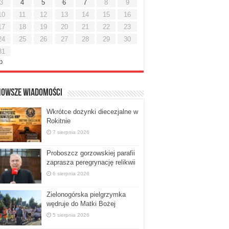
3
4
5
6
7
8
9
10
11
12
13
14
15
16
17
18
19
20
21
22
23
24
25
26
27
28
29
30
31
ip
nowsze Wiadomości
Wkrótce dożynki diecezjalne w
Rokitnie
7 sierpnia 2026
Proboszcz gorzowskiej parafii
zaprasza peregrynację relikwii
6 sierpnia 2026
Zielonogórska pielgrzymka
wędruje do Matki Bożej
5 sierpnia 2026