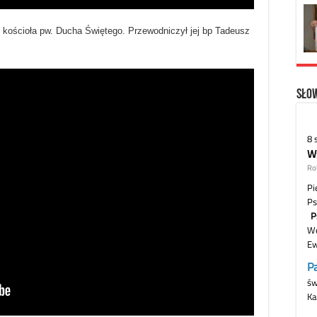
y kościoła pw. Ducha Świętego. Przewodniczył jej bp Tadeusz
Słow