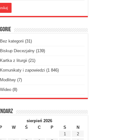
gorie
Bez kategorii
(31)
Biskup Diecezjalny
(139)
Kartka z liturgii
(21)
Komunikaty i zapowiedzi
(1 846)
Modlitwy
(7)
Wideo
(8)
endarz
sierpień 2026
P
W
Ś
C
P
S
N
1
2