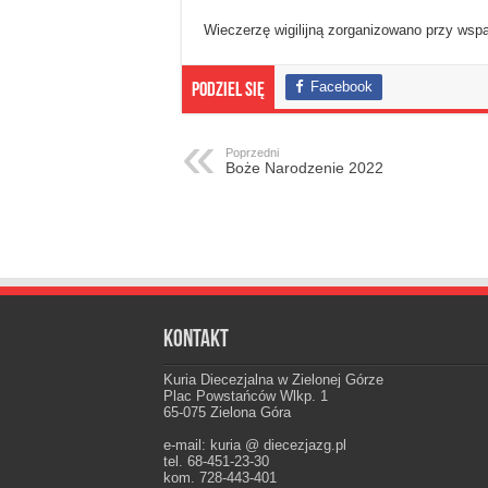
Wieczerzę wigilijną zorganizowano przy wspa
Facebook
Podziel się
Poprzedni
Boże Narodzenie 2022
Kontakt
Kuria Diecezjalna w Zielonej Górze
Plac Powstańców Wlkp. 1
65-075 Zielona Góra
e-mail: kuria @ diecezjazg.pl
tel. 68-451-23-30
kom. 728-443-401