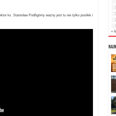
ektor ks. Stanisław Podfigórny ważny jest tu nie tylko posiłek i
« l
Naj