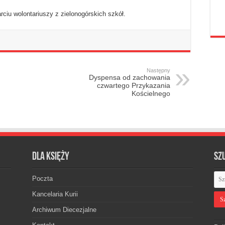
rciu wolontariuszy z zielonogórskich szkół.
Następny
Dyspensa od zachowania
czwartego Przykazania
Kościelnego
Dla księży
Sz
Poczta
Kancelaria Kurii
Archiwum Diecezjalne