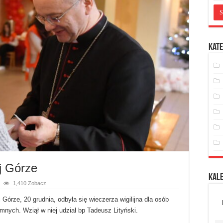
Kate
ej Górze
Kal
1,410 Zobacz
Górze, 20 grudnia, odbyła się wieczerza wigilijna dla osób
nych. Wziął w niej udział bp Tadeusz Lityński.