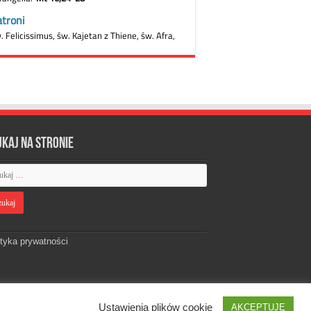
ukaj na stronie
ityka prywatności
Ustawienia plików cookie
AKCEPTUJĘ
Designed by
Webdawid