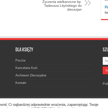
Życzenia wielkanocne bp.
Tadeusza Lityńskiego do
diecezjan
Dla księży
Sz
Poczta
Kancelaria Kurii
Archiwum Diecezjalne
Kontakt
Pol
wnić Ci najbardziej odpowiednie wrażenia, zapamiętując Twoje
skiej. © 2026. Wszelkie prawa zastrzeżone.