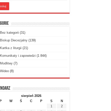
gorie
Bez kategorii
(31)
Biskup Diecezjalny
(139)
Kartka z liturgii
(21)
Komunikaty i zapowiedzi
(1 844)
Modlitwy
(7)
Wideo
(8)
endarz
sierpień 2026
P
W
Ś
C
P
S
N
1
2