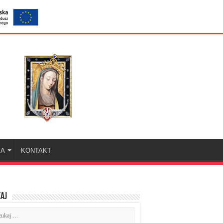
KA
KONTAKT
aj