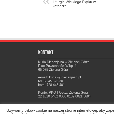
Liturgia Wielkiego Piątku w
katedrze
Kontakt
Kuria Diecezjalna w Zielonej Górze
Plac Powstańców Wlkp. 1
65-075 Zielona Góra
e-mail: kuria @ diecezjazg.pl
tel. 68-451-23-30
kom. 728-443-401
Konto: PKO I Oddz. Zielona Góra
22 1020 5402 0000 0102 0021 3694
Używamy plików cookie na naszej stronie internetowej, aby zape
Oficjalna strona Diecezji Zielonogórsko-Gorzow