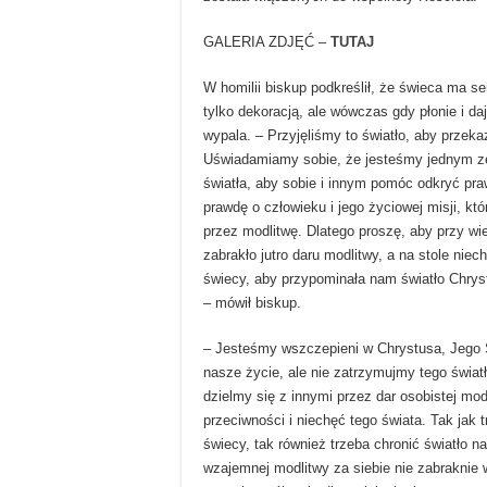
GALERIA ZDJĘĆ –
TUTAJ
W homilii biskup podkreślił, że świeca ma s
tylko dekoracją, ale wówczas gdy płonie i da
wypala. – Przyjęliśmy to światło, aby przek
Uświadamiamy sobie, że jesteśmy jednym z
światła, aby sobie i innym pomóc odkryć pra
prawdę o człowieku i jego życiowej misji, któ
przez modlitwę. Dlatego proszę, aby przy wi
zabrakło jutro daru modlitwy, a na stole niech
świecy, aby przypominała nam światło Chry
– mówił biskup.
– Jesteśmy wszczepieni w Chrystusa, Jego Ś
nasze życie, ale nie zatrzymujmy tego światła 
dzielmy się z innymi przez dar osobistej mod
przeciwności i niechęć tego świata. Tak jak t
świecy, tak również trzeba chronić światło na
wzajemnej modlitwy za siebie nie zabraknie