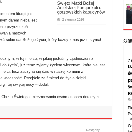
ł.
Święto Matki Bożej
Anielskiej Porcjunkuli u
gorzowskich kapucynów
mentem liturgii jest
2 sierpnia 2026
knym darem nieba jest
enie przyrzeczeń
mowania naszych
ić sobie dar Bożego życia, który każdy z nas już otrzymał –
Słow
ecznym; w tej mierze, w jakiej jesteśmy zjednoczeni z
i do życia”, już teraz żyjemy życiem wiecznym, które nie jest
mierci, lecz zaczyna się dziś w naszej komunii z
s wieczność. Przejście ze śmierci do życia dzięki
rgii tej świętej nocy – dodał.
u Chrztu Świętego i bierzmowania dwóm osobom dorosłym.
Następny