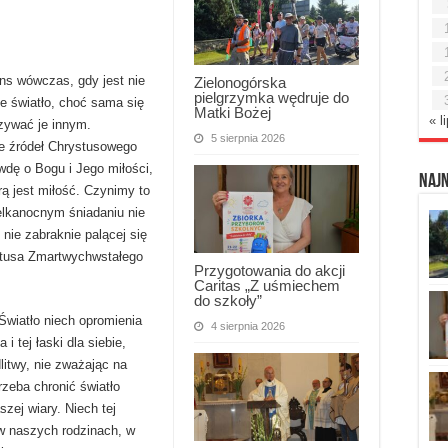
ens wówczas, gdy jest nie
Zielonogórska
pielgrzymka wędruje do
je światło, choć sama się
Matki Bożej
« l
azywać je innym.
5 sierpnia 2026
e źródeł Chrystusowego
wdę o Bogu i Jego miłości,
Naj
rą jest miłość. Czynimy to
elkanocnym śniadaniu nie
 nie zabraknie palącej się
stusa Zmartwychwstałego
Przygotowania do akcji
Caritas „Z uśmiechem
do szkoły”
wiatło niech opromienia
4 sierpnia 2026
i tej łaski dla siebie,
litwy, nie zważając na
rzeba chronić światło
szej wiary. Niech tej
 w naszych rodzinach, w