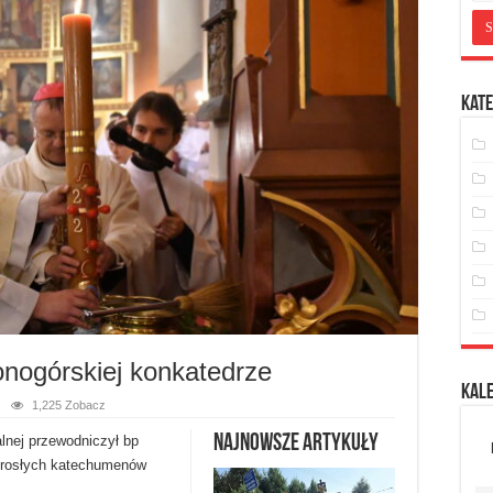
Kate
onogórskiej konkatedrze
Kal
1,225 Zobacz
Najnowsze artykuły
alnej przewodniczył bp
 dorosłych katechumenów