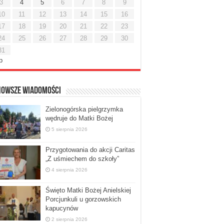
3
4
5
6
7
8
9
10
11
12
13
14
15
16
17
18
19
20
21
22
23
24
25
26
27
28
29
30
31
ip
nowsze Wiadomości
Zielonogórska pielgrzymka
wędruje do Matki Bożej
5 sierpnia 2026
Przygotowania do akcji Caritas
„Z uśmiechem do szkoły”
4 sierpnia 2026
Święto Matki Bożej Anielskiej
Porcjunkuli u gorzowskich
kapucynów
2 sierpnia 2026