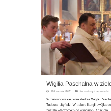
Wigilia Paschalna w ziel
16 kwietnia 2022
Komunikaty i zapowiedzi
W zielonogórskiej konkatedrze Wigilii Pasch
Tadeusz Lityński. W trakcie liturgii dwójka
została włączonych do wspólnoty Kościoła.