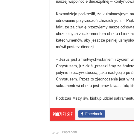
naszej wspólnocie diecezjalnej – kontynuowa
Kaznodzieja podkreślił, że kulminacyjnym mo
odnowienie przyrzeczeń chrzcielnych. – Pię
fakt, że za chwilę przeżyjemy nasze odnowi
chrzcielnych z sakramentem chrztu i bierz
katechumenów, aby jeszcze pełniej uzmysłow
mówił pasterz diecezji.
– Jezus jest zmartwychwstaniem i życiem wi
Chrystusem, już dziś „przeszliśmy ze śmierc
jedynie rzeczywistością, jaka następuje po ś
Chrystusem. Przez to zjednoczenie jest w na
sakramentowi chrztu jest prawdziwą istotą litu
Podczas Mszy św. biskup udziel sakrament
Facebook
Podziel się
Poprzedni