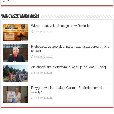
« lip
Najnowsze Wiadomości
Wkrótce dożynki diecezjalne w Rokitnie
7 sierpnia 2026
Proboszcz gorzowskiej parafii zaprasza peregrynację
relikwii
6 sierpnia 2026
Zielonogórska pielgrzymka wędruje do Matki Bożej
5 sierpnia 2026
Przygotowania do akcji Caritas „Z uśmiechem do
szkoły”
4 sierpnia 2026