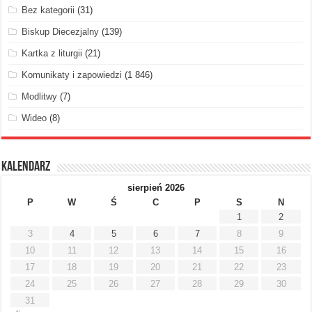
Bez kategorii
(31)
Biskup Diecezjalny
(139)
Kartka z liturgii
(21)
Komunikaty i zapowiedzi
(1 846)
Modlitwy
(7)
Wideo
(8)
Kalendarz
sierpień 2026
P
W
Ś
C
P
S
N
1
2
3
4
5
6
7
8
9
10
11
12
13
14
15
16
17
18
19
20
21
22
23
24
25
26
27
28
29
30
31