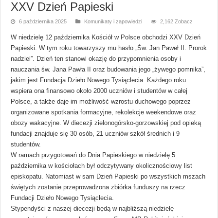
XXV Dzień Papieski
6 października 2025
Komunikaty i zapowiedzi
2,162 Zobacz
W niedzielę 12 października Kościół w Polsce obchodzi XXV Dzień
Papieski. W tym roku towarzyszy mu hasło „Św. Jan Paweł II. Prorok
nadziei”. Dzień ten stanowi okazję do przypomnienia osoby i
nauczania św. Jana Pawła II oraz budowania jego „żywego pomnika”,
jakim jest Fundacja Dzieło Nowego Tysiąclecia. Każdego roku
wspiera ona finansowo około 2000 uczniów i studentów w całej
Polsce, a także daje im możliwość wzrostu duchowego poprzez
organizowane spotkania formacyjne, rekolekcje weekendowe oraz
obozy wakacyjne. W diecezji zielonogórsko-gorzowskiej pod opieką
fundacji znajduje się 30 osób, 21 uczniów szkół średnich i 9
studentów.
W ramach przygotowań do Dnia Papieskiego w niedzielę 5
października w kościołach był odczytywany okolicznościowy list
episkopatu. Natomiast w sam Dzień Papieski po wszystkich mszach
świętych zostanie przeprowadzona zbiórka funduszy na rzecz
Fundacji Dzieło Nowego Tysiąclecia.
Stypendyści z naszej diecezji będą w najbliższą niedzielę