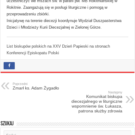
uczestniczyć we mszach św. w parafii pw. MB Rokitniańskiej w
Rokitnie. Zaangażują się w posługi liturgiczne i pomogą w
przeprowadzeniu zbiórki.
Inicjatywę na terenie diecezji koordynuje Wydział Duszpasterstwa
Dzieci i Młodzieży Kurii Diecezjalnej w Zielonej Górze.
List biskupów polskich na XXV Dzień Papieski na stronach
Konferencji Episkopatu Polski
Poprzedni
Zmarł ks. Adam Żygadło
Następny
Komunikat biskupa
diecezjalnego w liturgiczne
wspomnienie św. Łukasza,
patrona służby zdrowia
Szukaj