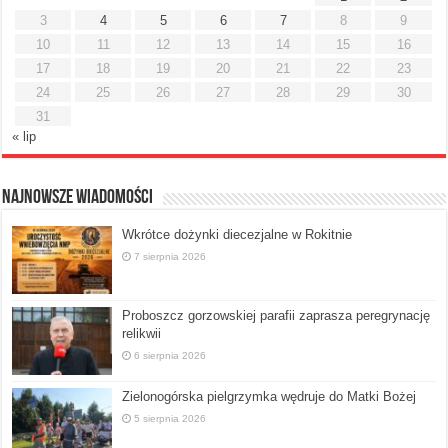
3
4
5
6
7
8
9
10
11
12
13
14
15
16
17
18
19
20
21
22
23
24
25
26
27
28
29
30
31
« lip
Najnowsze Wiadomości
Wkrótce dożynki diecezjalne w Rokitnie
7 sierpnia 2026
Proboszcz gorzowskiej parafii zaprasza peregrynację
relikwii
6 sierpnia 2026
Zielonogórska pielgrzymka wędruje do Matki Bożej
5 sierpnia 2026