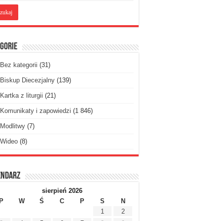
gorie
Bez kategorii
(31)
Biskup Diecezjalny
(139)
Kartka z liturgii
(21)
Komunikaty i zapowiedzi
(1 846)
Modlitwy
(7)
Wideo
(8)
endarz
sierpień 2026
P
W
Ś
C
P
S
N
1
2