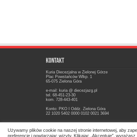
Kontakt
Kuria Diecezjalna w Zielonej Górze
Plac Powstańców Wlkp. 1
65-075 Zielona Góra
e-mail: kuria @ diecezjazg.pl
tel. 68-451-23-30
kom. 728-443-401
Konto: PKO I Oddz. Zielona Góra
22 1020 5402 0000 0102 0021 3694
Używamy plików cookie na naszej stronie internetowej, aby zape
Oficjalna strona Diecezji Zielonogórsko-Gorzow
preferencje i powtarzając wizyty. Klikając „Akceptuję”, wyraż