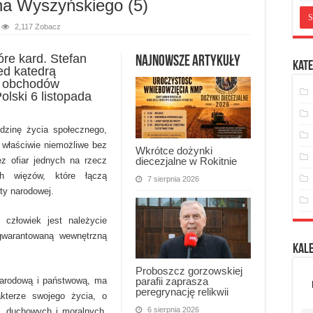
na Wyszyńskiego (5)
2,117 Zobacz
óre kard. Stefan
Najnowsze artykuły
Kate
ed katedrą
h obchodów
olski 6 listopada
dzinę życia społecznego,
 właściwie niemożliwe bez
Wkrótce dożynki
diecezjalne w Rokitnie
ez ofiar jednych na rzecz
ch więzów, które łączą
7 sierpnia 2026
ty narodowej.
 człowiek jest należycie
warantowaną wewnętrzną
Kal
Proboszcz gorzowskiej
narodową i państwową, ma
parafii zaprasza
peregrynację relikwii
kterze swojego życia, o
6 sierpnia 2026
, duchowych i moralnych,