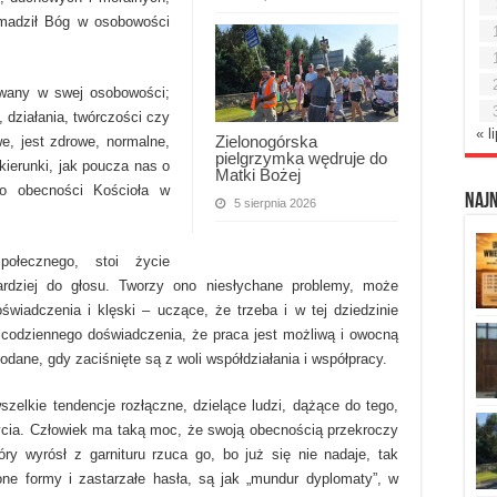
romadził Bóg w osobowości
owany w swej osobowości;
działania, twórczości czy
« l
Zielonogórska
e, jest zdrowe, normalne,
pielgrzymka wędruje do
kierunki, jak poucza nas o
Matki Bożej
 o obecności Kościoła w
Naj
5 sierpnia 2026
połecznego, stoi życie
ardziej do głosu. Tworzy ono niesłychane problemy, może
świadczenia i klęski – uczące, że trzeba i w tej dziedzinie
codziennego doświadczenia, że praca jest możliwą i owocną
odane, gdy zaciśnięte są z woli współdziałania i współpracy.
wszelkie tendencje rozłączne, dzielące ludzi, dążące do tego,
ycia. Człowiek ma taką moc, że swoją obecnością przekroczy
y wyrósł z garnituru rzuca go, bo już się nie nadaje, tak
lone formy i zastarzałe hasła, są jak „mundur dyplomaty”, w