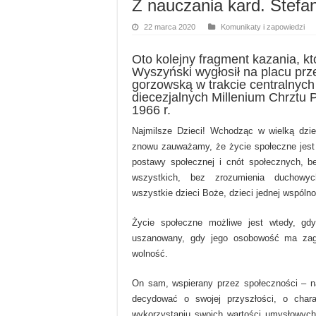
Z nauczania kard. Stefa
22 marca 2020
Komunikaty i zapowiedzi
Oto kolejny fragment kazania, kt
Wyszyński wygłosił na placu prz
gorzowską w trakcie centralnyc
diecezjalnych Millenium Chrztu P
1966 r.
Najmilsze Dzieci! Wchodząc w wielką dzie
znowu zauważamy, że życie społeczne jest
postawy społecznej i cnót społecznych, b
wszystkich, bez zrozumienia duchowy
wszystkie dzieci Boże, dzieci jednej wspólno
Życie społeczne możliwe jest wtedy, gdy
uszanowany, gdy jego osobowość ma zag
wolność.
On sam, wspierany przez społeczności – 
decydować o swojej przyszłości, o chara
wykorzystaniu swoich wartości umysłowych