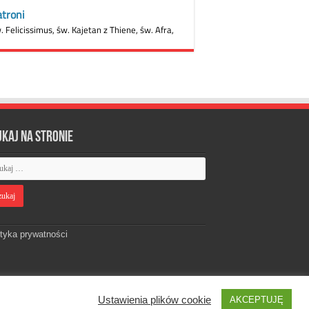
ukaj na stronie
ityka prywatności
Ustawienia plików cookie
AKCEPTUJĘ
Designed by
Webdawid