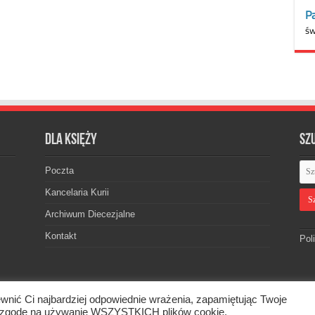
Dla księży
Sz
Poczta
Kancelaria Kurii
Archiwum Diecezjalne
Kontakt
Pol
wnić Ci najbardziej odpowiednie wrażenia, zapamiętując Twoje
skiej. © 2026. Wszelkie prawa zastrzeżone.
asz zgodę na używanie WSZYSTKICH plików cookie.