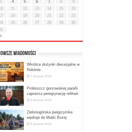
3
4
5
6
7
8
9
10
11
12
13
14
15
16
17
18
19
20
21
22
23
24
25
26
27
28
29
30
31
ip
nowsze Wiadomości
Wkrótce dożynki diecezjalne w
Rokitnie
7 sierpnia 2026
Proboszcz gorzowskiej parafii
zaprasza peregrynację relikwii
6 sierpnia 2026
Zielonogórska pielgrzymka
wędruje do Matki Bożej
5 sierpnia 2026