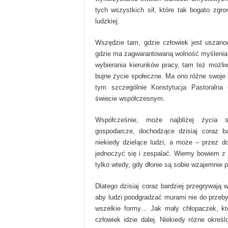
tych wszystkich sił, które tak bogato zg
ludzkiej.
Wszędzie tam, gdzie człowiek jest uszan
gdzie ma zagwarantowaną wolność myślenia, 
wybierania kierunków pracy, tam też możliw
bujne życie społeczne. Ma ono różne swoje 
tym szczególnie Konstytucja Pastoralna
świecie współczesnym.
Współcześnie, może najbliżej życia s
gospodarcze, dochodzące dzisiaj coraz b
niekiedy dzielące ludzi, a może – przez do
jednoczyć się i zespalać. Wiemy bowiem z 
tylko wtedy, gdy dłonie są sobie wzajemnie p
Dlatego dzisiaj coraz bardziej przegrywają 
aby ludzi poodgradzać murami nie do przeb
wszelkie formy… Jak mały chłopaczek, któr
człowiek idzie dalej. Niekiedy różne okreś