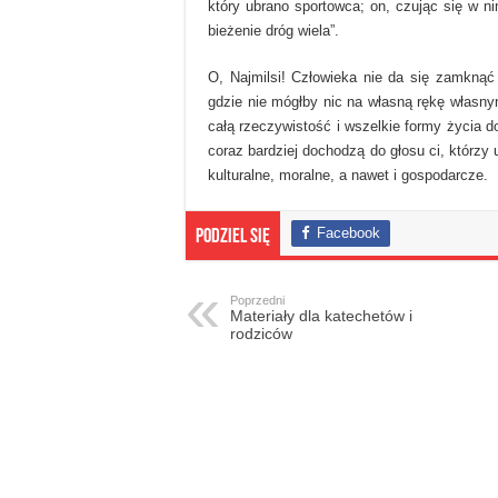
który ubrano sportowca; on, czując się w ni
bieżenie dróg wiela”.
O, Najmilsi! Człowieka nie da się zamknąć 
gdzie nie mógłby nic na własną rękę własny
całą rzeczywistość i wszelkie formy życia d
coraz bardziej dochodzą do głosu ci, którzy
kulturalne, moralne, a nawet i gospodarcze.
Facebook
Podziel się
Poprzedni
Materiały dla katechetów i
rodziców