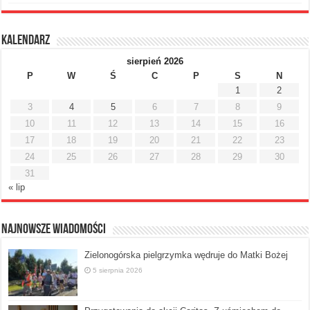
Kalendarz
sierpień 2026
P
W
Ś
C
P
S
N
1
2
3
4
5
6
7
8
9
10
11
12
13
14
15
16
17
18
19
20
21
22
23
24
25
26
27
28
29
30
31
« lip
Najnowsze Wiadomości
Zielonogórska pielgrzymka wędruje do Matki Bożej
5 sierpnia 2026