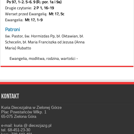
Kontakt
Kuria Diecezjalna w Zielonej Górze
Plac Powstańców Wlkp. 1
65-075 Zielona Góra
e-mail: kuria @ diecezjazg.pl
tel. 68-451-23-30