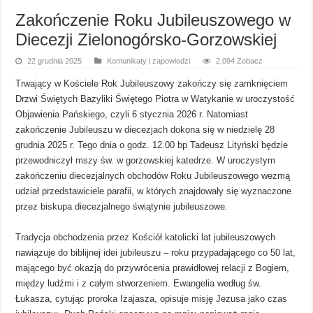
Zakończenie Roku Jubileuszowego w
Diecezji Zielonogórsko-Gorzowskiej
22 grudnia 2025
Komunikaty i zapowiedzi
2,094 Zobacz
Trwający w Kościele Rok Jubileuszowy zakończy się zamknięciem
Drzwi Świętych Bazyliki Świętego Piotra w Watykanie w uroczystość
Objawienia Pańskiego, czyli 6 stycznia 2026 r. Natomiast
zakończenie Jubileuszu w diecezjach dokona się w niedzielę 28
grudnia 2025 r. Tego dnia o godz. 12.00 bp Tadeusz Lityński będzie
przewodniczył mszy św. w gorzowskiej katedrze. W uroczystym
zakończeniu diecezjalnych obchodów Roku Jubileuszowego wezmą
udział przedstawiciele parafii, w których znajdowały się wyznaczone
przez biskupa diecezjalnego świątynie jubileuszowe.
Tradycja obchodzenia przez Kościół katolicki lat jubileuszowych
nawiązuje do biblijnej idei jubileuszu – roku przypadającego co 50 lat,
mającego być okazją do przywrócenia prawidłowej relacji z Bogiem,
między ludźmi i z całym stworzeniem. Ewangelia według św.
Łukasza, cytując proroka Izajasza, opisuje misję Jezusa jako czas