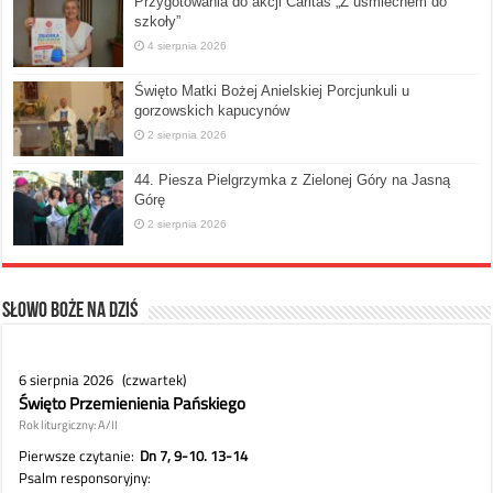
Przygotowania do akcji Caritas „Z uśmiechem do
szkoły”
4 sierpnia 2026
Święto Matki Bożej Anielskiej Porcjunkuli u
gorzowskich kapucynów
2 sierpnia 2026
44. Piesza Pielgrzymka z Zielonej Góry na Jasną
Górę
2 sierpnia 2026
Słowo Boże na dziś