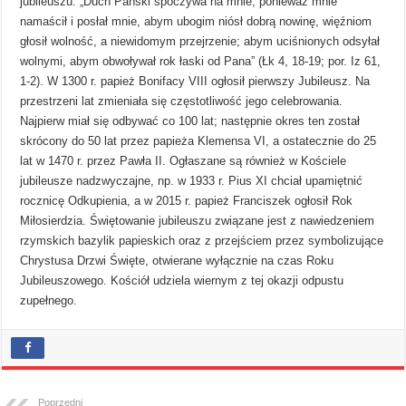
jubileuszu: „Duch Pański spoczywa na mnie; ponieważ mnie
namaścił i posłał mnie, abym ubogim niósł dobrą nowinę, więźniom
głosił wolność, a niewidomym przejrzenie; abym uciśnionych odsyłał
wolnymi, abym obwoływał rok łaski od Pana” (Łk 4, 18-19; por. Iz 61,
1-2). W 1300 r. papież Bonifacy VIII ogłosił pierwszy Jubileusz. Na
przestrzeni lat zmieniała się częstotliwość jego celebrowania.
Najpierw miał się odbywać co 100 lat; następnie okres ten został
skrócony do 50 lat przez papieża Klemensa VI, a ostatecznie do 25
lat w 1470 r. przez Pawła II. Ogłaszane są również w Kościele
jubileusze nadzwyczajne, np. w 1933 r. Pius XI chciał upamiętnić
rocznicę Odkupienia, a w 2015 r. papież Franciszek ogłosił Rok
Miłosierdzia. Świętowanie jubileuszu związane jest z nawiedzeniem
rzymskich bazylik papieskich oraz z przejściem przez symbolizujące
Chrystusa Drzwi Święte, otwierane wyłącznie na czas Roku
Jubileuszowego. Kościół udziela wiernym z tej okazji odpustu
zupełnego.
Poprzedni