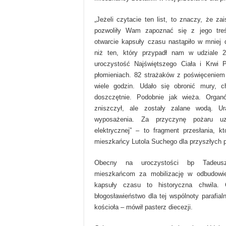
„Jeżeli czytacie ten list, to znaczy, że zai
pozwoliły Wam zapoznać się z jego tre
otwarcie kapsuły czasu nastąpiło w mnie
niż ten, który przypadł nam w udziale
uroczystość Najświętszego Ciała i Krwi P
płomieniach. 82 strażaków z poświęceniem
wiele godzin. Udało się obronić mury, c
doszczętnie. Podobnie jak wieża. Orga
zniszczył, ale zostały zalane wodą. U
wyposażenia. Za przyczynę pożaru uzn
elektrycznej” – to fragment przesłania, kt
mieszkańcy Lutola Suchego dla przyszłych 
Obecny na uroczystości bp Tadeusz 
mieszkańcom za mobilizację w odbudowie
kapsuły czasu to historyczna chwila
błogosławieństwo dla tej wspólnoty parafial
kościoła – mówił pasterz diecezji.