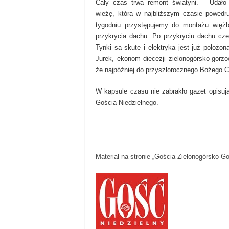
Cały czas trwa remont świątyni. – Udało
wieżę, która w najbliższym czasie powędr
tygodniu przystępujemy do montażu więź
przykrycia dachu. Po przykryciu dachu cz
Tynki są skute i elektryka jest już położo
Jurek, ekonom diecezji zielonogórsko-gorzo
że najpóźniej do przyszłorocznego Bożego Ci
W kapsule czasu nie zabrakło gazet opisuj
Gościa Niedzielnego.
Materiał na stronie „Gościa Zielonogórsko-G