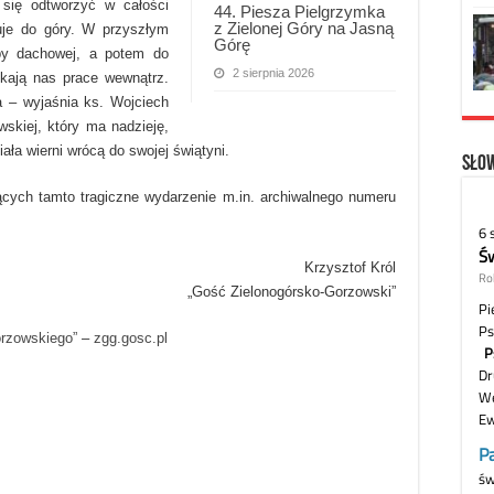
 się odtworzyć w całości
44. Piesza Pielgrzymka
z Zielonej Góry na Jasną
uje do góry. W przyszłym
Górę
by dachowej, a potem do
2 sierpnia 2026
ekają nas prace wewnątrz.
na – wyjaśnia ks. Wojciech
wskiej, który ma nadzieję,
ała wierni wrócą do swojej świątyni.
Słow
ących tamto tragiczne wydarzenie m.in. archiwalnego numeru
Krzysztof Król
„Gość Zielonogórsko-Gorzowski”
orzowskiego”
–
zgg.gosc.pl