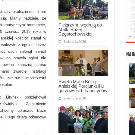
stniały okoliczności, które
ścią. Mamy nadzieję, że
Pielgrzymi wędrują do
j dramatycznym momencie,
Matki Bożej
 20 czerwca 2019 roku w
Częstochowskiej
« l
ańskiej kościół stanął w
5 sierpnia 2026
 walczyło z ogniem przez
hoć dach spłonął niemal
Naj
nów co prawda ogień nie
ratowano znaczną część
ano zwarcie instalacji
óre zostawili współcześni
Święto Matki Bożej
pokoleń.
Anielskiej Porcjunkuli u
gorzowskich kapucynów
Lityński podziękował
2 sierpnia 2026
 świątyni. – Zamknięcie
. Chcemy upraszać Boże
nej i tego dzieła odbudowy