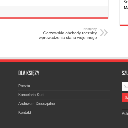
Następny
Gorzowskie obchody rocznicy
wprowadzenia stanu wojennego
Dla księży
Sz
Poczta
Kancelaria Kurii
Archiwum Diecezjalne
Kontakt
Pol