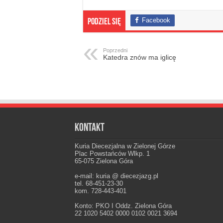
Facebook
Podziel się
Poprzedni
Katedra znów ma iglicę
Kontakt
Kuria Diecezjalna w Zielonej Górze
Plac Powstańców Wlkp. 1
65-075 Zielona Góra
e-mail: kuria @ diecezjazg.pl
tel. 68-451-23-30
kom. 728-443-401
Konto: PKO I Oddz. Zielona Góra
22 1020 5402 0000 0102 0021 3694