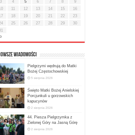
3
4
5
6
7
8
9
10
11
12
13
14
15
16
17
18
19
20
21
22
23
24
25
26
27
28
29
30
31
ip
nowsze Wiadomości
Pielgrzymi wędrują do Matki
Bożej Częstochowskiej
5 sierpnia 2026
Święto Matki Bożej Anielskiej
Porcjunkuli u gorzowskich
kapucynów
2 sierpnia 2026
44. Piesza Pielgrzymka z
Zielonej Góry na Jasną Górę
2 sierpnia 2026