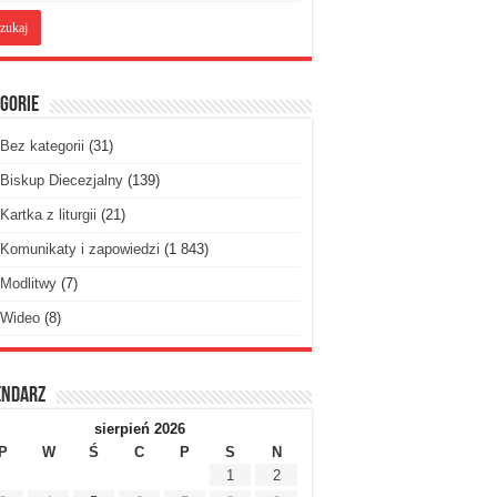
gorie
Bez kategorii
(31)
Biskup Diecezjalny
(139)
Kartka z liturgii
(21)
Komunikaty i zapowiedzi
(1 843)
Modlitwy
(7)
Wideo
(8)
endarz
sierpień 2026
P
W
Ś
C
P
S
N
1
2