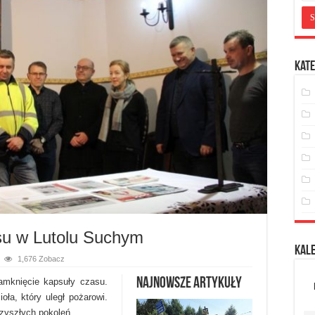
Kate
su w Lutolu Suchym
Kal
1,676 Zobacz
Najnowsze artykuły
amknięcie kapsuły czasu.
oła, który uległ pożarowi.
rzyszłych pokoleń.