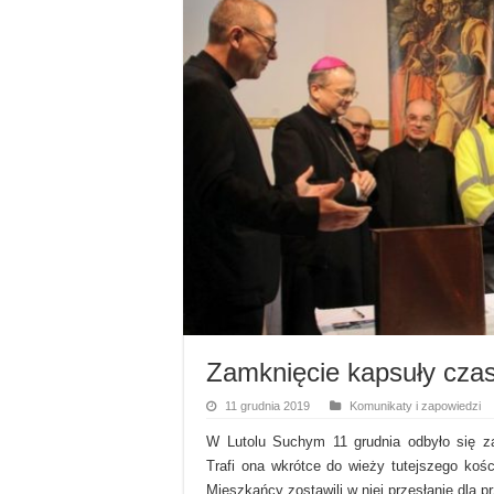
Zamknięcie kapsuły cza
11 grudnia 2019
Komunikaty i zapowiedzi
W Lutolu Suchym 11 grudnia odbyło się z
Trafi ona wkrótce do wieży tutejszego kości
Mieszkańcy zostawili w niej przesłanie dla p