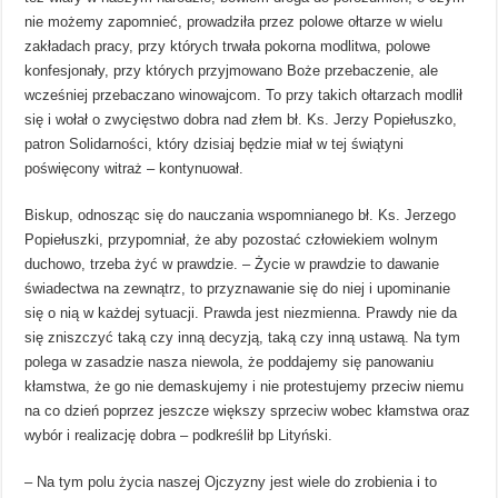
nie możemy zapomnieć, prowadziła przez polowe ołtarze w wielu
zakładach pracy, przy których trwała pokorna modlitwa, polowe
konfesjonały, przy których przyjmowano Boże przebaczenie, ale
wcześniej przebaczano winowajcom. To przy takich ołtarzach modlił
się i wołał o zwycięstwo dobra nad złem bł. Ks. Jerzy Popiełuszko,
patron Solidarności, który dzisiaj będzie miał w tej świątyni
poświęcony witraż – kontynuował.
Biskup, odnosząc się do nauczania wspomnianego bł. Ks. Jerzego
Popiełuszki, przypomniał, że aby pozostać człowiekiem wolnym
duchowo, trzeba żyć w prawdzie. – Życie w prawdzie to dawanie
świadectwa na zewnątrz, to przyznawanie się do niej i upominanie
się o nią w każdej sytuacji. Prawda jest niezmienna. Prawdy nie da
się zniszczyć taką czy inną decyzją, taką czy inną ustawą. Na tym
polega w zasadzie nasza niewola, że poddajemy się panowaniu
kłamstwa, że go nie demaskujemy i nie protestujemy przeciw niemu
na co dzień poprzez jeszcze większy sprzeciw wobec kłamstwa oraz
wybór i realizację dobra – podkreślił bp Lityński.
– Na tym polu życia naszej Ojczyzny jest wiele do zrobienia i to