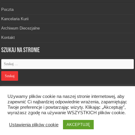
Poczta
Kancelaria Kurii
Archiwum Diecezjalne
Kontakt
Szukaj na stronie
Polityka prywatności
Używamy plików cookie na naszej stronie internetowej, aby
zapewnić Ci najbardziej odpowiednie wrażenia, zapamiętując
Twoje preferencje i powtarzając wizyty. Klikając „Akceptuję”,
Designed by
Webdawid
wyrażasz zgodę na używanie WSZYSTKICH plików cookie.
Ustawienia plików cookie
AKCEPTUJĘ
Oficjalna strona Diecezji Zielonogórsko-Gorzowskiej. © 2026. Wszelkie
prawa zastrzeżone.