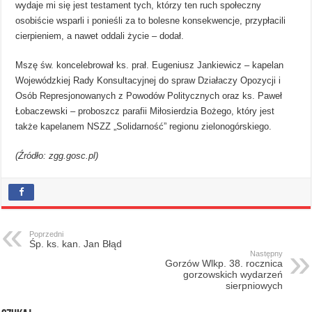
wydaje mi się jest testament tych, którzy ten ruch społeczny
osobiście wsparli i ponieśli za to bolesne konsekwencje, przypłacili
cierpieniem, a nawet oddali życie – dodał.
Mszę św. koncelebrował ks. prał. Eugeniusz Jankiewicz – kapelan
Wojewódzkiej Rady Konsultacyjnej do spraw Działaczy Opozycji i
Osób Represjonowanych z Powodów Politycznych oraz ks. Paweł
Łobaczewski – proboszcz parafii Miłosierdzia Bożego, który jest
także kapelanem NSZZ „Solidarność” regionu zielonogórskiego.
(Źródło: zgg.gosc.pl)
Poprzedni
Śp. ks. kan. Jan Błąd
Następny
Gorzów Wlkp. 38. rocznica
gorzowskich wydarzeń
sierpniowych