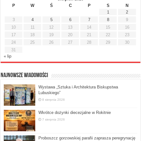
P
W
Ś
C
P
S
N
1
2
3
4
5
6
7
8
9
10
11
12
13
14
15
16
17
18
19
20
21
22
23
24
25
26
27
28
29
30
31
« lip
Najnowsze Wiadomości
Wystawa „Sztuka i Architektura Biskupstwa
Lubuskiego”
8 sierpnia 2026
Wkrótce dożynki diecezjalne w Rokitnie
7 sierpnia 2026
Proboszcz gorzowskiej parafii zaprasza peregrynację