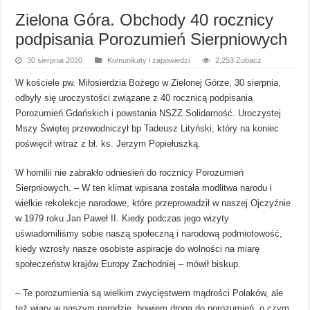
Zielona Góra. Obchody 40 rocznicy
podpisania Porozumień Sierpniowych
30 sierpnia 2020
Komunikaty i zapowiedzi
2,253 Zobacz
W kościele pw. Miłosierdzia Bożego w Zielonej Górze, 30 sierpnia,
odbyły się uroczystości związane z 40 rocznicą podpisania
Porozumień Gdańskich i powstania NSZZ Solidarność. Uroczystej
Mszy Świętej przewodniczył bp Tadeusz Lityński, który na koniec
poświęcił witraż z bł. ks. Jerzym Popiełuszką.
W homilii nie zabrakło odniesień do rocznicy Porozumień
Sierpniowych. – W ten klimat wpisana została modlitwa narodu i
wielkie rekolekcje narodowe, które przeprowadził w naszej Ojczyźnie
w 1979 roku Jan Paweł II. Kiedy podczas jego wizyty
uświadomiliśmy sobie naszą społeczną i narodową podmiotowość,
kiedy wzrosły nasze osobiste aspiracje do wolności na miarę
społeczeństw krajów Europy Zachodniej – mówił biskup.
– Te porozumienia są wielkim zwycięstwem mądrości Polaków, ale
też wiary w naszym narodzie, bowiem droga do porozumień, o czym