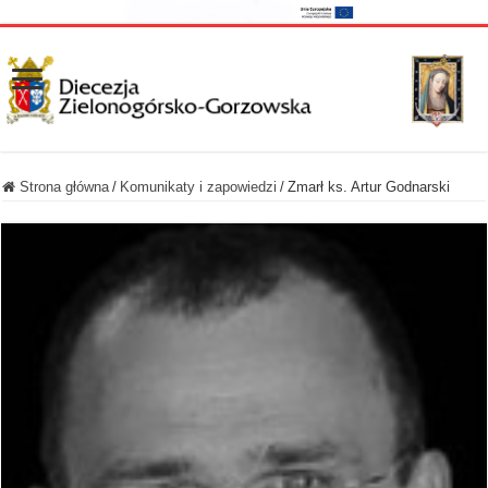
Strona główna
/
Komunikaty i zapowiedzi
/
Zmarł ks. Artur Godnarski