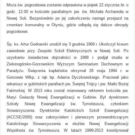
Msza św. pogrzebowa zostanie odprawiona w piątek 22 stycznia br. o
godz. 12.00 w kościele parafialnym pw. św. Michała Archanioła w
Nowej Soli. Bezpośrednio po jej zakończeniu nastąpi przejazd na
cmentarz komunalny w Otyniu, gdzie odbędą się dalsze obrzędy
pogrzebowe.
Śp. ks. Artur Godnarski urodził się 3 grudnia 1969 r. Ukończył liceum
zawodowe przy Zespole Szkół Elektrycznych w Nowej Soli. Po
uzyskaniu świadectwa dojrzałości w 1988 r. podjął studia w
Zielonogórsko-Gorzowskim Wyższym Seminarium Duchownym w
Paradyżu. Święcenia kapłańskie otrzymał 28 maja 1994 r. w
Gorzowie Wlkp. z rąk bp. Adama Dyczkowskiego. Pracował jako
wikariusz w gubińskich parafiach pw. Świętej Trójcy i pw. Matki Bożej
Fatimskiej. W 2013 roku został mianowany rektorem kościoła pw.
Maryi Gwiazdy Nowej Ewangelizacji w Gubinie. Był dyrektorem
Szkoły Nowej Ewangelizacji św. Tymoteusza, członkiem
Stowarzyszenia Dyrektorów Katolickich Szkół Ewangelizacji
(ACCSE/2000) oraz założycielem i pierwszym przewodniczącym
Katolickiego Stowarzyszenia w służbie Nowej Ewangelizacji
Wspólnota św. Tymoteusza
. W latach 1999-2013 koordynował