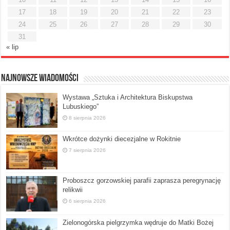
17
18
19
20
21
22
23
24
25
26
27
28
29
30
31
« lip
Najnowsze Wiadomości
Wystawa „Sztuka i Architektura Biskupstwa
Lubuskiego”
8 sierpnia 2026
Wkrótce dożynki diecezjalne w Rokitnie
7 sierpnia 2026
Proboszcz gorzowskiej parafii zaprasza peregrynację
relikwii
6 sierpnia 2026
Zielonogórska pielgrzymka wędruje do Matki Bożej