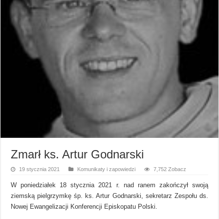
Zmarł ks. Artur Godnarski
19 stycznia 2021
Komunikaty i zapowiedzi
7,752 Zobacz
W poniedziałek 18 stycznia 2021 r. nad ranem zakończył swoją
ziemską pielgrzymkę śp. ks. Artur Godnarski, sekretarz Zespołu ds.
Nowej Ewangelizacji Konferencji Episkopatu Polski.