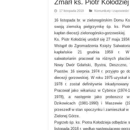
Zmarł ks. Piotr Kołodziej
17 listopada 2018
Komunikaty i zapowiedzi
16 listopada br. w zielonogórskim Domu K
swoją ziemską pielgrzymkę śp. ks. Piotr
kapłan diecezji zielonogórsko-gorzowskiej.
Ks. Piotr Kołodziej urodził się 27 maja 1934
Wstąpił do Zgromadzenia Księży Salwatori
kapłańskie 21 grudnia 1959 r. W 
salwatorianin pracował na różnych placó
Nowy Dwór Gdański, Bystra, Deszczno, T
Piastów. 16 sierpnia 1974 r. przyjęto go d
diecezji gorzowskiej. W roku 1975 uzyskał i
1978 r. został definitywnie inkadynowany
Pracował jako wikariusz w Cybince (1974-
1978), a następnie jako proboszcz w
Dzikowicach (1981-1990) i Maszewie (1
przeszedł w stan spoczynku i zamieszkał 
Zielonej Górze.
Pogrzeb śp. ks. Piotra Kołodzieja odbędzie
listopada 2018 r. według następującego porz