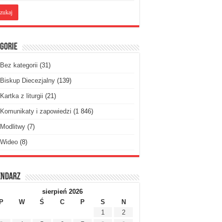
gorie
Bez kategorii
(31)
Biskup Diecezjalny
(139)
Kartka z liturgii
(21)
Komunikaty i zapowiedzi
(1 846)
Modlitwy
(7)
Wideo
(8)
endarz
sierpień 2026
P
W
Ś
C
P
S
N
1
2