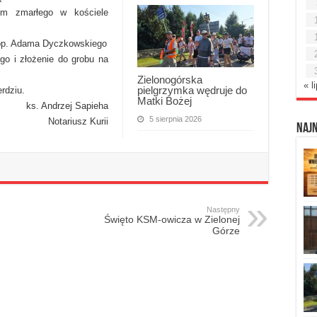
em zmarłego w kościele
 bp. Adama Dyczkowskiego
go i złożenie do grobu na
Zielonogórska
« l
pielgrzymka wędruje do
rdziu.
Matki Bożej
ks. Andrzej Sapieha
5 sierpnia 2026
Notariusz Kurii
Naj
Następny
Święto KSM-owicza w Zielonej
Górze