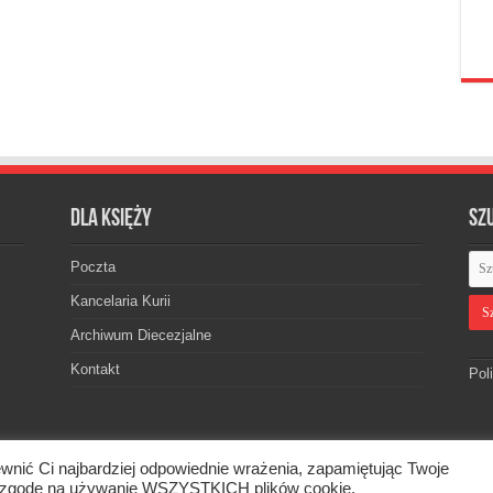
Dla księży
Sz
Poczta
Kancelaria Kurii
Archiwum Diecezjalne
Kontakt
Pol
wnić Ci najbardziej odpowiednie wrażenia, zapamiętując Twoje
skiej. © 2026. Wszelkie prawa zastrzeżone.
asz zgodę na używanie WSZYSTKICH plików cookie.