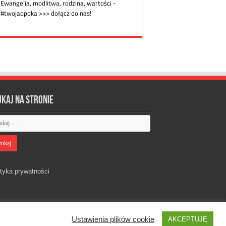
ukaj na stronie
ityka prywatności
Ustawienia plików cookie
AKCEPTUJĘ
Designed by
Webdawid