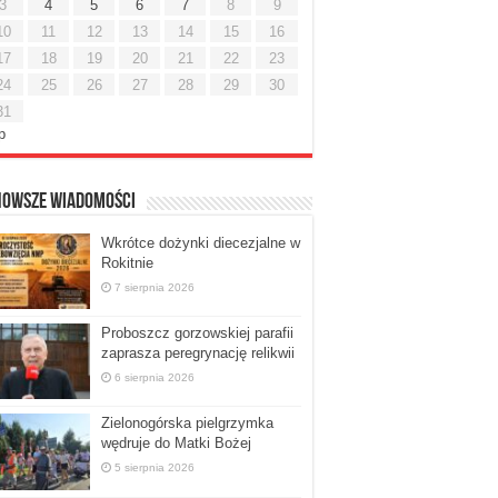
3
4
5
6
7
8
9
10
11
12
13
14
15
16
17
18
19
20
21
22
23
24
25
26
27
28
29
30
31
ip
nowsze Wiadomości
Wkrótce dożynki diecezjalne w
Rokitnie
7 sierpnia 2026
Proboszcz gorzowskiej parafii
zaprasza peregrynację relikwii
6 sierpnia 2026
Zielonogórska pielgrzymka
wędruje do Matki Bożej
5 sierpnia 2026