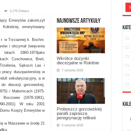
3,170 Zobacz
Najnowsze artykuły
sięży Emerytów zakończył
 Kołodziej, emerytowany
Kate
 r. w Trzciannej k. Bochni.
anów i otrzymał święcenia
latach 1960-1974jako
Wkrótce dożynki
wkach: Czechowice, Breń,
diecezjalne w Rokitnie
rzebinia, Sękocin Las i
7 sierpnia 2026
o pracy duszpasterskiej w
ndult sekularyzacyjny, a w
 do diecezji gorzowskiej.
1975) i Małomicach (1975-
 Boczowie (1978-1981),
Kal
990-2001). W roku 2001
Proboszcz gorzowskiej
w Domu Księży Emerytów w
parafii zaprasza
peregrynację relikwii
 się w Maszewie w środę 21
6 sierpnia 2026
ądku: