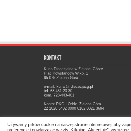
Kontakt
Kuria Diecezjalna w Zielonej Górze
Plac Powstańców Wlkp. 1
65-075 Zielona Góra
e-mail: kuria @ diecezjazg.pl
tel. 68-451-23-30
kom. 728-443-401
Konto: PKO I Oddz. Zielona Góra
22 1020 5402 0000 0102 0021 3694
Używamy plików cookie na naszej stronie internetowej, aby zape
Oficjalna strona Diecezji Zielonogórsko-Gorzow
preferencje i powtarzając wizyty. Klikając „Akceptuję”, wyraż