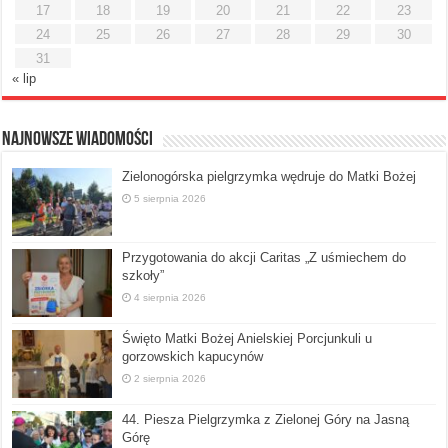
17
18
19
20
21
22
23
24
25
26
27
28
29
30
31
« lip
Najnowsze Wiadomości
Zielonogórska pielgrzymka wędruje do Matki Bożej
5 sierpnia 2026
Przygotowania do akcji Caritas „Z uśmiechem do
szkoły”
4 sierpnia 2026
Święto Matki Bożej Anielskiej Porcjunkuli u
gorzowskich kapucynów
2 sierpnia 2026
44. Piesza Pielgrzymka z Zielonej Góry na Jasną
Górę