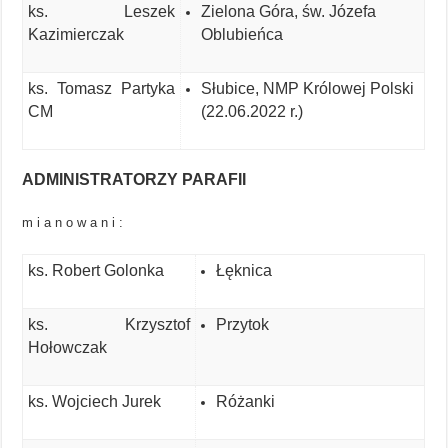
ks. Leszek
Zielona Góra, św. Józefa
Kazimierczak
Oblubieńca
ks. Tomasz Partyka
Słubice, NMP Królowej Polski
CM
(22.06.2022 r.)
ADMINISTRATORZY PARAFII
m i a n o w a n i :
ks. Robert Golonka
Łęknica
ks. Krzysztof
Przytok
Hołowczak
ks. Wojciech Jurek
Różanki