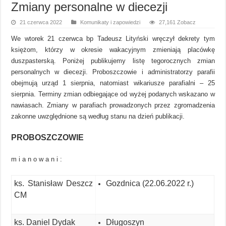
Zmiany personalne w diecezji
21 czerwca 2022
Komunikaty i zapowiedzi
27,161 Zobacz
We wtorek 21 czerwca bp Tadeusz Lityński wręczył dekrety tym
księżom, którzy w okresie wakacyjnym zmieniają placówkę
duszpasterską. Poniżej publikujemy listę tegorocznych zmian
personalnych w diecezji. Proboszczowie i administratorzy parafii
obejmują urząd 1 sierpnia, natomiast wikariusze parafialni – 25
sierpnia. Terminy zmian odbiegające od wyżej podanych wskazano w
nawiasach. Zmiany w parafiach prowadzonych przez zgromadzenia
zakonne uwzględnione są według stanu na dzień publikacji.
PROBOSZCZOWIE
m i a n o w a n i :
ks. Stanisław Deszcz
Gozdnica (22.06.2022 r.)
CM
ks. Daniel Dydak
Długoszyn