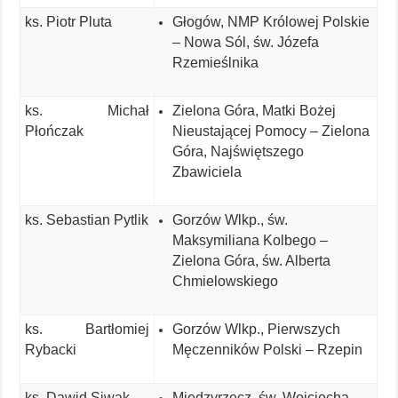
ks. Piotr Pluta
Głogów, NMP Królowej Polskie
– Nowa Sól, św. Józefa
Rzemieślnika
ks. Michał
Zielona Góra, Matki Bożej
Płończak
Nieustającej Pomocy – Zielona
Góra, Najświętszego
Zbawiciela
ks. Sebastian Pytlik
Gorzów Wlkp., św.
Maksymiliana Kolbego –
Zielona Góra, św. Alberta
Chmielowskiego
ks. Bartłomiej
Gorzów Wlkp., Pierwszych
Rybacki
Męczenników Polski – Rzepin
ks. Dawid Siwak
Międzyrzecz, św. Wojciecha –