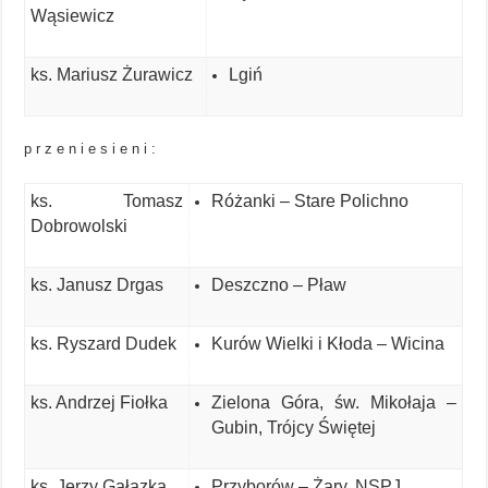
Wąsiewicz
ks. Mariusz Żurawicz
Lgiń
p r z e n i e s i e n i :
ks. Tomasz
Różanki – Stare Polichno
Dobrowolski
ks. Janusz Drgas
Deszczno – Pław
ks. Ryszard Dudek
Kurów Wielki i Kłoda – Wicina
ks. Andrzej Fiołka
Zielona Góra, św. Mikołaja –
Gubin, Trójcy Świętej
ks. Jerzy Gałązka
Przyborów – Żary, NSPJ