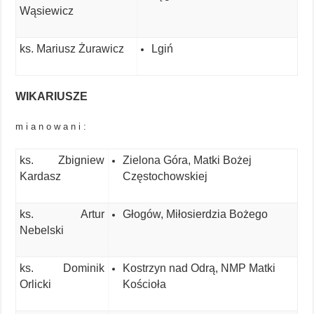
Wąsiewicz
ks. Mariusz Żurawicz
Lgiń
WIKARIUSZE
m i a n o w a n i :
ks. Zbigniew
Zielona Góra, Matki Bożej
Kardasz
Częstochowskiej
ks. Artur
Głogów, Miłosierdzia Bożego
Nebelski
ks. Dominik
Kostrzyn nad Odrą, NMP Matki
Orlicki
Kościoła