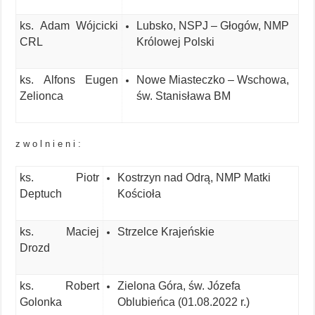
ks. Adam Wójcicki
Lubsko, NSPJ – Głogów, NMP
CRL
Królowej Polski
ks. Alfons Eugen
Nowe Miasteczko – Wschowa,
Zelionca
św. Stanisława BM
z w o l n i e n i :
ks. Piotr
Kostrzyn nad Odrą, NMP Matki
Deptuch
Kościoła
ks. Maciej
Strzelce Krajeńskie
Drozd
ks. Robert
Zielona Góra, św. Józefa
Golonka
Oblubieńca (01.08.2022 r.)