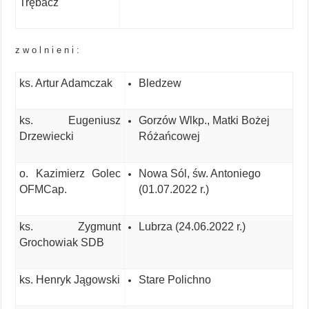
Trębacz
z w o l n i e n i :
ks. Artur Adamczak
Bledzew
ks. Eugeniusz
Gorzów Wlkp., Matki Bożej
Drzewiecki
Różańcowej
o. Kazimierz Golec
Nowa Sól, św. Antoniego
OFMCap.
(01.07.2022 r.)
ks. Zygmunt
Lubrza (24.06.2022 r.)
Grochowiak SDB
ks. Henryk Jągowski
Stare Polichno