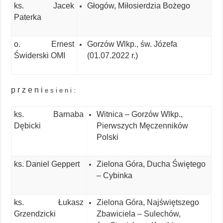
ks. Jacek
Głogów, Miłosierdzia Bożego
Paterka
o. Ernest
Gorzów Wlkp., św. Józefa
Świderski OMI
(01.07.2022 r.)
p r z e n i
e s i e n i :
ks. Barnaba
Witnica – Gorzów Wlkp.,
Dębicki
Pierwszych Męczenników
Polski
ks. Daniel Geppert
Zielona Góra, Ducha Świętego
– Cybinka
ks. Łukasz
Zielona Góra, Najświętszego
Grzendzicki
Zbawiciela – Sulechów,