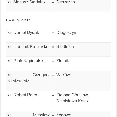
ks. Mariusz Stadnicki
Deszczno
z w o l n i e n i :
ks. Daniel Dydak
Długoszyn
ks. Dominik Kamiński
Siedlnica
ks. Piotr Napieralski
Złotnik
ks. Grzegorz
Wilków
Niedźwiedź
ks. Robert Patro
Zielona Góra, św.
Stanisława Kostki
ks. Mirosław
Łęgowo