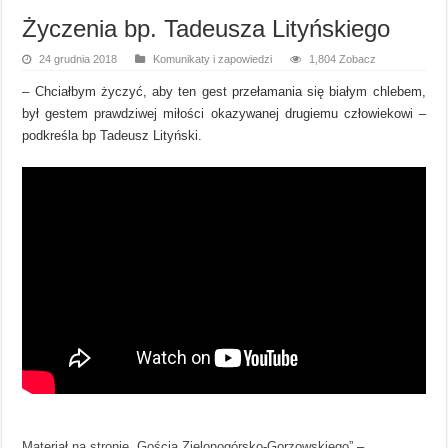
Życzenia bp. Tadeusza Lityńskiego
24 grudnia 2018
Komunikaty i zapowiedzi
1,804 Zobacz
– Chciałbym życzyć, aby ten gest przełamania się białym chlebem,
był gestem prawdziwej miłości okazywanej drugiemu człowiekowi –
podkreśla bp Tadeusz Lityński.
Materiał na stronie „Gościa Zielonogórsko-Gorzowskiego”
–