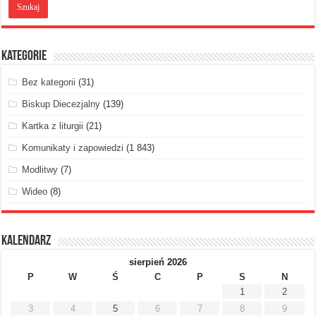
Kategorie
Bez kategorii
(31)
Biskup Diecezjalny
(139)
Kartka z liturgii
(21)
Komunikaty i zapowiedzi
(1 843)
Modlitwy
(7)
Wideo
(8)
Kalendarz
sierpień 2026
P
W
Ś
C
P
S
N
1
2
3
4
5
6
7
8
9