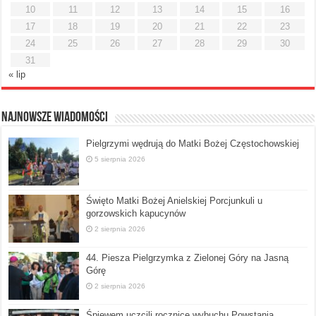
10
11
12
13
14
15
16
17
18
19
20
21
22
23
24
25
26
27
28
29
30
31
« lip
Najnowsze Wiadomości
Pielgrzymi wędrują do Matki Bożej Częstochowskiej
5 sierpnia 2026
Święto Matki Bożej Anielskiej Porcjunkuli u
gorzowskich kapucynów
2 sierpnia 2026
44. Piesza Pielgrzymka z Zielonej Góry na Jasną
Górę
2 sierpnia 2026
Śpiewem uczcili rocznicę wybuchu Powstania