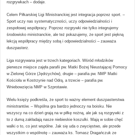
rozgrywkach – dodaje.
Celem Piłkarskiej Ligi Ministranckiej jest integracja poprzez sport. –
Sport uczy nas systematyczności, uczy odpowiedzialności i
zespołowej współpracy. Poprzez rozgrywki nie tylko integrujemy
środowisko ministranckie, ale też pokazujemy, że sport jest piękną
lekcją współpracy między sobą i odpowiedzialności – zauważa
duszpasterz.
Liga rozgrywana jest w trzech kategoriach. Wśród młodzików
pierwsze miejsce zajęła parafii pw. Matki Bożej Nieustającej Pomocy
w Zielonej Górze (Jędrzychów), drugie – parafia pw. NMP Matki
Kościoła w Kostrzynie nad Odrą, a trzecie – parafia pw.
Wniebowzięcia NMP w Szprotawie.
Wielu księży podkreśla, że sport to ważny element duszpasterstwa
ministrantów. – Wspólna gra bardzo jednoczy na boisku. Nie
wszyscy na co dzień grają na w piłkę nożną, ale jak są rozgrywki z
to z dumą zakładają nasze niebieskie koszulki. Mają w sobie chęć
walki o to, co jest wspólne. Jak się uda o zwycięstwo, ale przede
wszystkim o wspólnotę – zauważa ks. Tomasz Dragańczuk ze