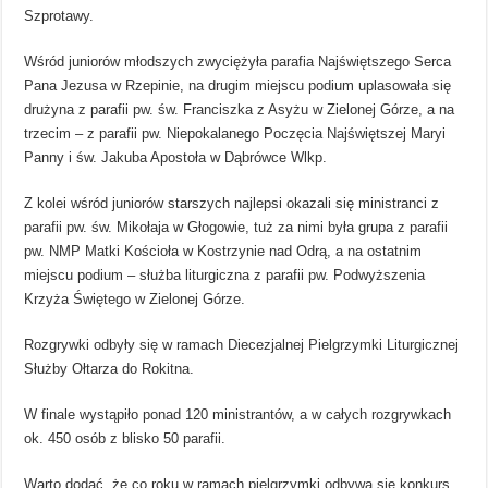
Szprotawy.
Wśród juniorów młodszych zwyciężyła parafia Najświętszego Serca
Pana Jezusa w Rzepinie, na drugim miejscu podium uplasowała się
drużyna z parafii pw. św. Franciszka z Asyżu w Zielonej Górze, a na
trzecim – z parafii pw. Niepokalanego Poczęcia Najświętszej Maryi
Panny i św. Jakuba Apostoła w Dąbrówce Wlkp.
Z kolei wśród juniorów starszych najlepsi okazali się ministranci z
parafii pw. św. Mikołaja w Głogowie, tuż za nimi była grupa z parafii
pw. NMP Matki Kościoła w Kostrzynie nad Odrą, a na ostatnim
miejscu podium – służba liturgiczna z parafii pw. Podwyższenia
Krzyża Świętego w Zielonej Górze.
Rozgrywki odbyły się w ramach Diecezjalnej Pielgrzymki Liturgicznej
Służby Ołtarza do Rokitna.
W finale wystąpiło ponad 120 ministrantów, a w całych rozgrywkach
ok. 450 osób z blisko 50 parafii.
Warto dodać, że co roku w ramach pielgrzymki odbywa się konkurs