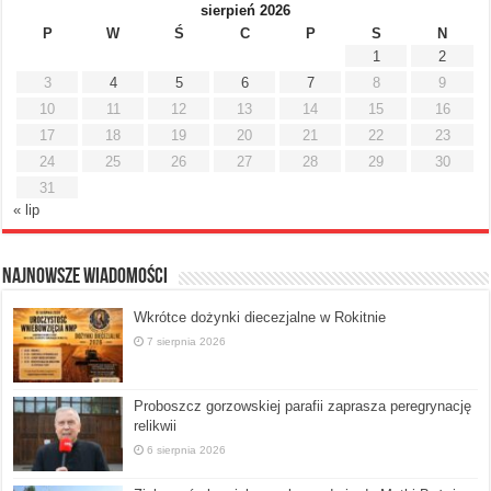
sierpień 2026
P
W
Ś
C
P
S
N
1
2
3
4
5
6
7
8
9
10
11
12
13
14
15
16
17
18
19
20
21
22
23
24
25
26
27
28
29
30
31
« lip
Najnowsze Wiadomości
Wkrótce dożynki diecezjalne w Rokitnie
7 sierpnia 2026
Proboszcz gorzowskiej parafii zaprasza peregrynację
relikwii
6 sierpnia 2026