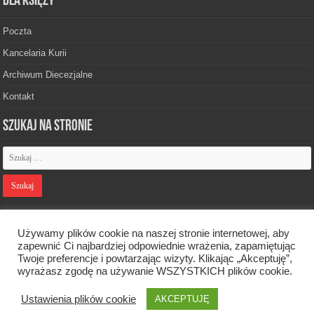
Dla księży
Poczta
Kancelaria Kurii
Archiwum Diecezjalne
Kontakt
Szukaj na stronie
Polityka prywatności
Używamy plików cookie na naszej stronie internetowej, aby
zapewnić Ci najbardziej odpowiednie wrażenia, zapamiętując
Twoje preferencje i powtarzając wizyty. Klikając „Akceptuję”,
Designed by
Webdawid
wyrażasz zgodę na używanie WSZYSTKICH plików cookie.
Ustawienia plików cookie
AKCEPTUJĘ
Oficjalna strona Diecezji Zielonogórsko-Gorzowskiej. © 2026. Wszelkie
prawa zastrzeżone.