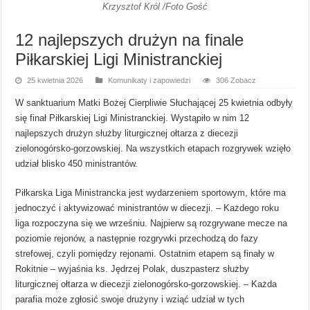
Krzysztof Król /Foto Gość
12 najlepszych drużyn na finale
Piłkarskiej Ligi Ministranckiej
25 kwietnia 2026
Komunikaty i zapowiedzi
306 Zobacz
W sanktuarium Matki Bożej Cierpliwie Słuchającej 25 kwietnia odbyły
się finał Piłkarskiej Ligi Ministranckiej. Wystąpiło w nim 12
najlepszych drużyn służby liturgicznej ołtarza z diecezji
zielonogórsko-gorzowskiej. Na wszystkich etapach rozgrywek wzięło
udział blisko 450 ministrantów.
Piłkarska Liga Ministrancka jest wydarzeniem sportowym, które ma
jednoczyć i aktywizować ministrantów w diecezji. – Każdego roku
liga rozpoczyna się we wrześniu. Najpierw są rozgrywane mecze na
poziomie rejonów, a następnie rozgrywki przechodzą do fazy
strefowej, czyli pomiędzy rejonami. Ostatnim etapem są finały w
Rokitnie – wyjaśnia ks. Jędrzej Polak, duszpasterz służby
liturgicznej ołtarza w diecezji zielonogórsko-gorzowskiej. – Każda
parafia może zgłosić swoje drużyny i wziąć udział w tych