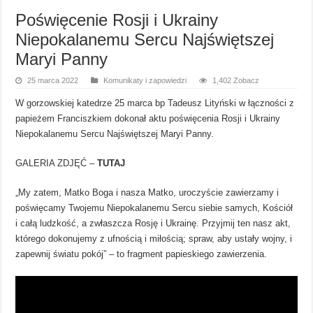
Poświęcenie Rosji i Ukrainy
Niepokalanemu Sercu Najświętszej
Maryi Panny
25 marca 2022
Komunikaty i zapowiedzi
1,402 Zobacz
W gorzowskiej katedrze 25 marca bp Tadeusz Lityński w łączności z
papieżem Franciszkiem dokonał aktu poświęcenia Rosji i Ukrainy
Niepokalanemu Sercu Najświętszej Maryi Panny.
GALERIA ZDJĘĆ –
TUTAJ
„My zatem, Matko Boga i nasza Matko, uroczyście zawierzamy i
poświęcamy Twojemu Niepokalanemu Sercu siebie samych, Kościół
i całą ludzkość, a zwłaszcza Rosję i Ukrainę. Przyjmij ten nasz akt,
którego dokonujemy z ufnością i miłością; spraw, aby ustały wojny, i
zapewnij światu pokój” – to fragment papieskiego zawierzenia.