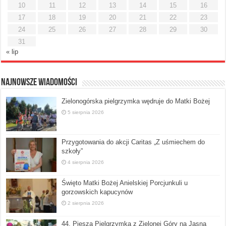
10
11
12
13
14
15
16
17
18
19
20
21
22
23
24
25
26
27
28
29
30
31
« lip
Najnowsze Wiadomości
Zielonogórska pielgrzymka wędruje do Matki Bożej
5 sierpnia 2026
Przygotowania do akcji Caritas „Z uśmiechem do
szkoły”
4 sierpnia 2026
Święto Matki Bożej Anielskiej Porcjunkuli u
gorzowskich kapucynów
2 sierpnia 2026
44. Piesza Pielgrzymka z Zielonej Góry na Jasną