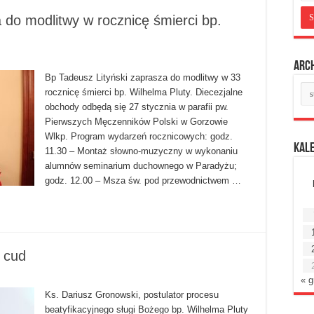
 do modlitwy w rocznicę śmierci bp.
Arc
Bp Tadeusz Lityński zaprasza do modlitwy w 33
Ar
rocznicę śmierci bp. Wilhelma Pluty. Diecezjalne
mie
obchody odbędą się 27 stycznia w parafii pw.
Pierwszych Męczenników Polski w Gorzowie
Wlkp. Program wydarzeń rocznicowych: godz.
Kal
11.30 – Montaż słowno-muzyczny w wykonaniu
alumnów seminarium duchownego w Paradyżu;
godz. 12.00 – Msza św. pod przewodnictwem …
t cud
« g
Ks. Dariusz Gronowski, postulator procesu
beatyfikacyjnego sługi Bożego bp. Wilhelma Pluty