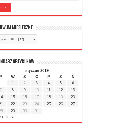
hiwum miesięczne
chiwum
sięczne
endarz artykułów
styczeń 2019
P
W
Ś
C
P
S
N
1
2
3
4
5
6
7
8
9
10
11
12
13
14
15
16
17
18
19
20
21
22
23
24
25
26
27
28
29
30
31
ru
lut »