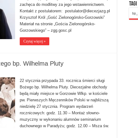
Tagi
zachęca do modlitwy za jego wstawiennictwem.
Kontakt z postulatorem:
postulator@diecezjazg.pl
bp_
Krzysztof Król „Gość Zielonogórsko-Gorzowski”
Materiał na stronie „Gościa Zielonogórsko-
Gorzowskiego” – zgg.gosc.pl
Czytaj więcej »
żego bp. Wilhelma Pluty
22 stycznia przypada 33. rocznica śmierci sługi
Bożego bp. Wilhelma Pluty. Diecezjalne obchody
będą miały miejsce w Gorzowie Wlkp. w kościele
pw. Pierwszych Męczenników Polski w najbliższą
niedzielę 27 stycznia. Program wydarzeń
rocznicowych: godz. 11.30 – Montaż słowno-
muzyczny w wykonaniu alumnów seminarium
duchownego w Paradyżu; godz. 12.00 – Msza św.