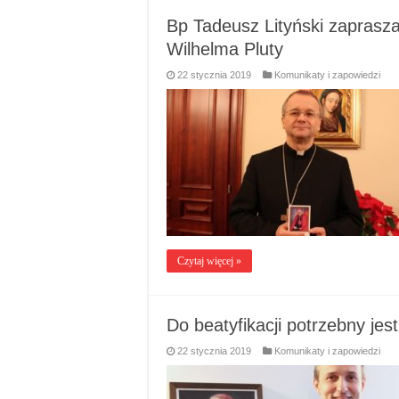
Bp Tadeusz Lityński zaprasza
Wilhelma Pluty
22 stycznia 2019
Komunikaty i zapowiedzi
Czytaj więcej »
Do beatyfikacji potrzebny jes
22 stycznia 2019
Komunikaty i zapowiedzi