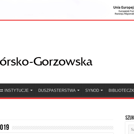
INSTYTUCJE
DUSZPASTERSTWA
SYNOD
BIBLIOTECZ
Szuk
2019