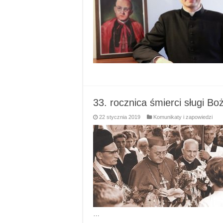
33. rocznica śmierci sługi Bo
22 stycznia 2019
Komunikaty i zapowiedzi
…