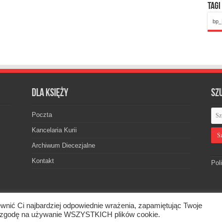
Tagi
bp_
Dla księży
Sz
Poczta
Kancelaria Kurii
Archiwum Diecezjalne
Kontakt
Pol
wnić Ci najbardziej odpowiednie wrażenia, zapamiętując Twoje
skiej. © 2026. Wszelkie prawa zastrzeżone.
asz zgodę na używanie WSZYSTKICH plików cookie.