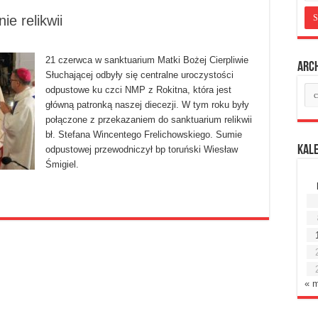
ie relikwii
21 czerwca w sanktuarium Matki Bożej Cierpliwie
Arc
Słuchającej odbyły się centralne uroczystości
Ar
odpustowe ku czci NMP z Rokitna, która jest
mie
główną patronką naszej diecezji. W tym roku były
połączone z przekazaniem do sanktuarium relikwii
bł. Stefana Wincentego Frelichowskiego. Sumie
Kal
odpustowej przewodniczył bp toruński Wiesław
Śmigiel.
« 