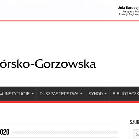
INSTYTUCJE
DUSZPASTERSTWA
SYNOD
BIBLIOTECZ
Szuk
2020