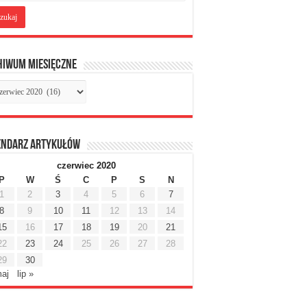
hiwum miesięczne
chiwum
sięczne
endarz artykułów
czerwiec 2020
P
W
Ś
C
P
S
N
1
2
3
4
5
6
7
8
9
10
11
12
13
14
15
16
17
18
19
20
21
22
23
24
25
26
27
28
29
30
maj
lip »