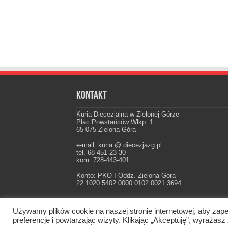
Kontakt
Kuria Diecezjalna w Zielonej Górze
Plac Powstańców Wlkp. 1
65-075 Zielona Góra
e-mail: kuria @ diecezjazg.pl
tel. 68-451-23-30
kom. 728-443-401
Konto: PKO I Oddz. Zielona Góra
22 1020 5402 0000 0102 0021 3694
Używamy plików cookie na naszej stronie internetowej, aby zape
Oficjalna strona Diecezji Zielonogórsko-Gorzow
preferencje i powtarzając wizyty. Klikając „Akceptuję”, wyraż