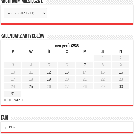
Archiwum miesięczne
Archiwum
miesięczne
Kalendarz artykułów
sierpień 2020
P
W
Ś
C
P
S
N
1
2
3
4
5
6
7
8
9
10
11
12
13
14
15
16
17
18
19
20
21
22
23
24
25
26
27
28
29
30
31
« lip
wrz »
Tagi
bp_Pluta