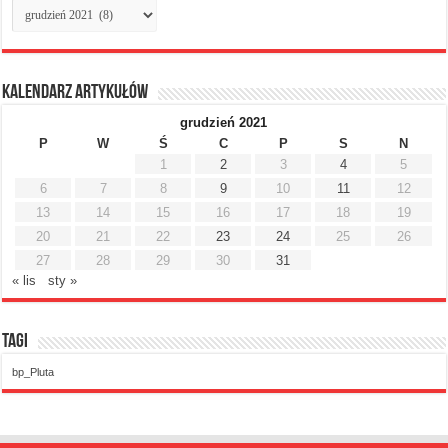
Archiwum
miesięczne
Kalendarz artykułów
grudzień 2021
P
W
Ś
C
P
S
N
1
2
3
4
5
6
7
8
9
10
11
12
13
14
15
16
17
18
19
20
21
22
23
24
25
26
27
28
29
30
31
« lis
sty »
Tagi
bp_Pluta