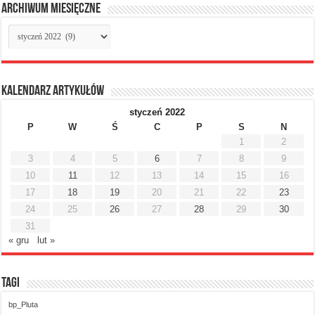
Archiwum miesięczne
Archiwum
miesięczne
Kalendarz artykułów
styczeń 2022
P
W
Ś
C
P
S
N
1
2
3
4
5
6
7
8
9
10
11
12
13
14
15
16
17
18
19
20
21
22
23
24
25
26
27
28
29
30
31
« gru
lut »
Tagi
bp_Pluta