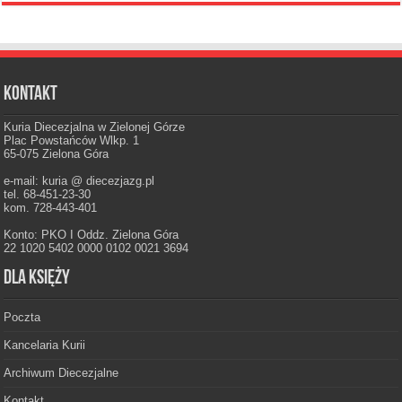
Kontakt
Kuria Diecezjalna w Zielonej Górze
Plac Powstańców Wlkp. 1
65-075 Zielona Góra
e-mail: kuria @ diecezjazg.pl
tel. 68-451-23-30
kom. 728-443-401
Konto: PKO I Oddz. Zielona Góra
22 1020 5402 0000 0102 0021 3694
Dla księży
Poczta
Kancelaria Kurii
Archiwum Diecezjalne
Kontakt