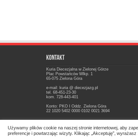
Kontakt
Kuria Diecezjalna w Zielonej Górze
Plac Powstańców Wlkp. 1
65-075 Zielona Góra
e-mail: kuria @ diecezjazg.pl
tel. 68-451-23-30
kom. 728-443-401
Konto: PKO I Oddz. Zielona Góra
22 1020 5402 0000 0102 0021 3694
Używamy plików cookie na naszej stronie internetowej, aby zape
Oficjalna strona Diecezji Zielonogórsko-Gorzow
preferencje i powtarzając wizyty. Klikając „Akceptuję”, wyraż