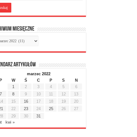
hiwum miesięczne
chiwum
sięczne
endarz artykułów
marzec 2022
P
W
Ś
C
P
S
N
1
2
3
4
5
6
7
8
9
10
11
12
13
14
15
16
17
18
19
20
21
22
23
24
25
26
27
28
29
30
31
ut
kwi »