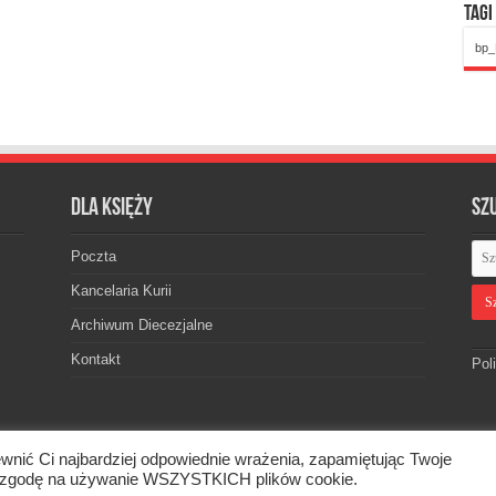
Tagi
bp_
Dla księży
Sz
Poczta
Kancelaria Kurii
Archiwum Diecezjalne
Kontakt
Pol
wnić Ci najbardziej odpowiednie wrażenia, zapamiętując Twoje
skiej. © 2026. Wszelkie prawa zastrzeżone.
asz zgodę na używanie WSZYSTKICH plików cookie.