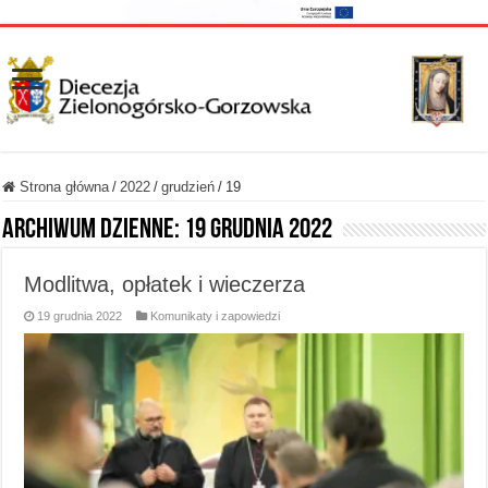
Strona główna
/
2022
/
grudzień
/
19
Archiwum dzienne:
19 grudnia 2022
Modlitwa, opłatek i wieczerza
19 grudnia 2022
Komunikaty i zapowiedzi