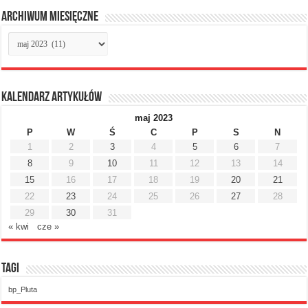
Archiwum miesięczne
Archiwum
miesięczne
Kalendarz artykułów
maj 2023
P
W
Ś
C
P
S
N
1
2
3
4
5
6
7
8
9
10
11
12
13
14
15
16
17
18
19
20
21
22
23
24
25
26
27
28
29
30
31
« kwi
cze »
Tagi
bp_Pluta