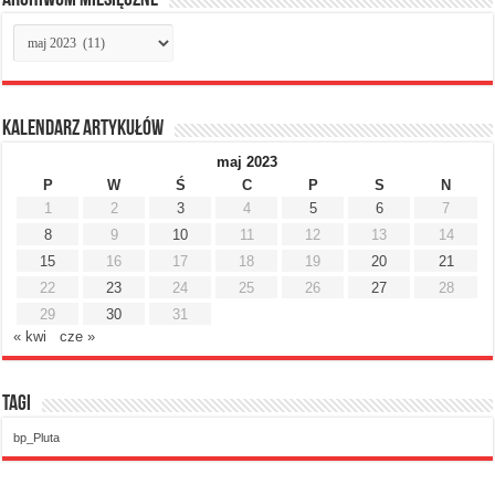
Archiwum
miesięczne
Kalendarz artykułów
maj 2023
P
W
Ś
C
P
S
N
1
2
3
4
5
6
7
8
9
10
11
12
13
14
15
16
17
18
19
20
21
22
23
24
25
26
27
28
29
30
31
« kwi
cze »
Tagi
bp_Pluta