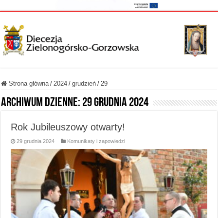
Strona główna
/
2024
/
grudzień
/
29
Archiwum dzienne:
29 grudnia 2024
Rok Jubileuszowy otwarty!
29 grudnia 2024
Komunikaty i zapowiedzi