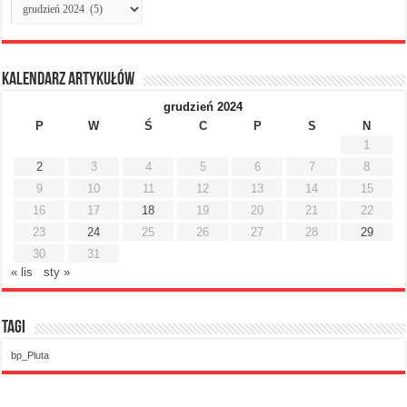
miesięczne
Kalendarz artykułów
grudzień 2024
P
W
Ś
C
P
S
N
1
2
3
4
5
6
7
8
9
10
11
12
13
14
15
16
17
18
19
20
21
22
23
24
25
26
27
28
29
30
31
« lis
sty »
Tagi
bp_Pluta