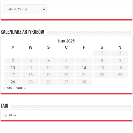
Archiwum
miesięczne
Kalendarz artykułów
luty 2025
P
W
Ś
C
P
S
N
1
2
3
4
5
6
7
8
9
10
11
12
13
14
15
16
17
18
19
20
21
22
23
24
25
26
27
28
« sty
mar »
Tagi
bp_Pluta