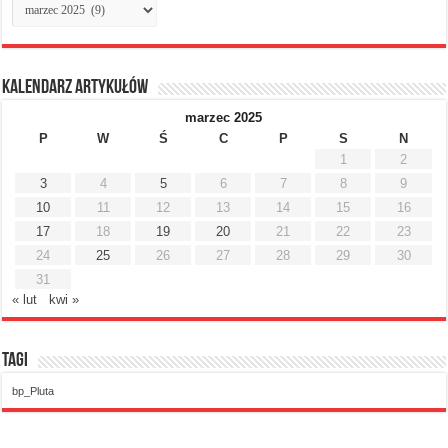
miesięczne
Kalendarz artykułów
marzec 2025
P
W
Ś
C
P
S
N
1
2
3
4
5
6
7
8
9
10
11
12
13
14
15
16
17
18
19
20
21
22
23
24
25
26
27
28
29
30
31
« lut
kwi »
Tagi
bp_Pluta