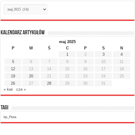
Archiwum
miesięczne
Kalendarz artykułów
maj 2025
P
W
Ś
C
P
S
N
1
2
3
4
5
6
7
8
9
10
11
12
13
14
15
16
17
18
19
20
21
22
23
24
25
26
27
28
29
30
31
« kwi
cze »
Tagi
bp_Pluta