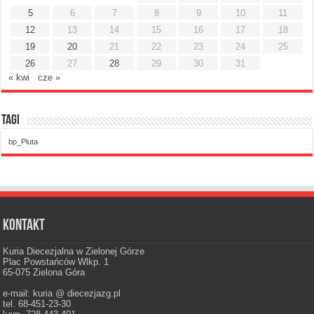
5
6
7
8
9
10
11
12
13
14
15
16
17
18
19
20
21
22
23
24
25
26
27
28
29
30
31
« kwi
cze »
Tagi
bp_Pluta
Kontakt
Kuria Diecezjalna w Zielonej Górze
Plac Powstańców Wlkp. 1
65-075 Zielona Góra
e-mail: kuria @ diecezjazg.pl
tel. 68-451-23-30