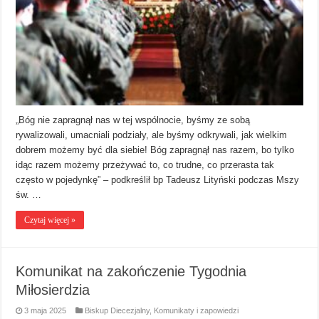
„Bóg nie zapragnął nas w tej wspólnocie, byśmy ze sobą
rywalizowali, umacniali podziały, ale byśmy odkrywali, jak wielkim
dobrem możemy być dla siebie! Bóg zapragnął nas razem, bo tylko
idąc razem możemy przeżywać to, co trudne, co przerasta tak
często w pojedynkę” – podkreślił bp Tadeusz Lityński podczas Mszy
św. …
Czytaj więcej »
Komunikat na zakończenie Tygodnia
Miłosierdzia
3 maja 2025
Biskup Diecezjalny
,
Komunikaty i zapowiedzi