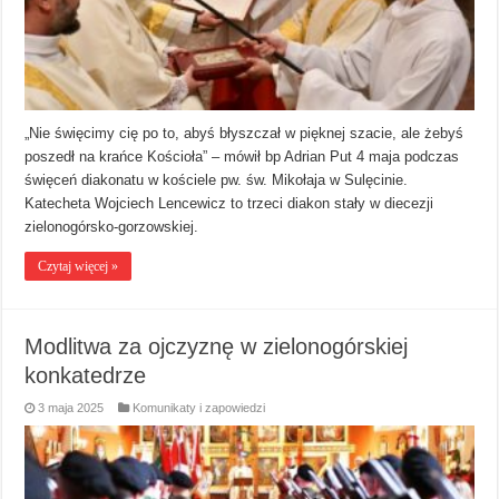
„Nie święcimy cię po to, abyś błyszczał w pięknej szacie, ale żebyś
poszedł na krańce Kościoła” – mówił bp Adrian Put 4 maja podczas
święceń diakonatu w kościele pw. św. Mikołaja w Sulęcinie.
Katecheta Wojciech Lencewicz to trzeci diakon stały w diecezji
zielonogórsko-gorzowskiej.
Czytaj więcej »
Modlitwa za ojczyznę w zielonogórskiej
konkatedrze
3 maja 2025
Komunikaty i zapowiedzi