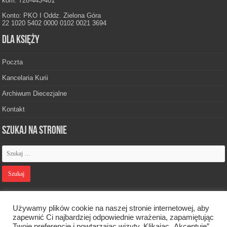
kom. 728-443-401
Konto: PKO I Oddz. Zielona Góra
22 1020 5402 0000 0102 0021 3694
Dla księży
Poczta
Kancelaria Kurii
Archiwum Diecezjalne
Kontakt
Szukaj na stronie
Polityka prywatności
Używamy plików cookie na naszej stronie internetowej, aby
zapewnić Ci najbardziej odpowiednie wrażenia, zapamiętując
Twoje preferencje i powtarzając wizyty. Klikając „Akceptuję”,