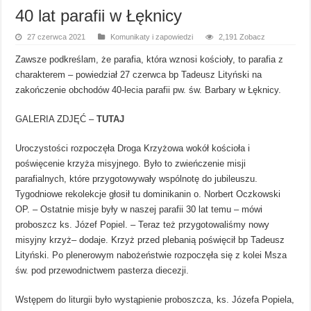
40 lat parafii w Łęknicy
27 czerwca 2021
Komunikaty i zapowiedzi
2,191 Zobacz
Zawsze podkreślam, że parafia, która wznosi kościoły, to parafia z
charakterem – powiedział 27 czerwca bp Tadeusz Lityński na
zakończenie obchodów 40-lecia parafii pw. św. Barbary w Łęknicy.
GALERIA ZDJĘĆ –
TUTAJ
Uroczystości rozpoczęła Droga Krzyżowa wokół kościoła i
poświęcenie krzyża misyjnego. Było to zwieńczenie misji
parafialnych, które przygotowywały wspólnotę do jubileuszu.
Tygodniowe rekolekcje głosił tu dominikanin o. Norbert Oczkowski
OP. – Ostatnie misje były w naszej parafii 30 lat temu – mówi
proboszcz ks. Józef Popiel. – Teraz też przygotowaliśmy nowy
misyjny krzyż– dodaje. Krzyż przed plebanią poświęcił bp Tadeusz
Lityński. Po plenerowym nabożeństwie rozpoczęła się z kolei Msza
św. pod przewodnictwem pasterza diecezji.
Wstępem do liturgii było wystąpienie proboszcza, ks. Józefa Popiela,