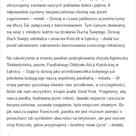
otrzymujemy zasilanie naszych pokładów dobra i piękna. A
odpowiednie systemy bezpieczeństwa chronią nas przed
zagrożeniem – mówił. – Dzisiaj w czasie jubileuszu uczestniczymy
we Mszy Św. połączonej z bierzmowaniem. Tym samym otwieramy
się wraz z młodymi ludźmi na działanie Ducha Świętego. Dzisiaj
Duch Święty odmładza i umacnia Kościół w Łęknicy – dodał tuż
przed udzieleniem sakramentu bierzmowania sześciorgu młodzieży.
Na zakończenie w imieniu parafian podziękowania złożyła Agnieszka
Ślebiedzińska, prezes Parafialnego Oddziału Akcji Katolickiej w
Łęknicy. – Staję tu dzisiaj jako przedstawicielka kolejnego już
pokolenia budującego naszą wspólnotę parafialną – mówiła. – W
mojej pamięci pozostają również nasi przodkowie, w szczególności,
bliski tak nam wszystkim, ksiądz prałat Józef Kruk. Pragniemy, aby
nasza parafia, budowana przez miłość, dawała wsparcie i poczucie
bezpieczeństwa, usuwała zwątpienie, była miejscem otwartym. Bo
jak naucza papież Franciszek „parafia nie jest muzeum pamięci o
przeszłości lub symbolem obecności na terytorium, ale jest sercem
misji Kościoła, gdzie przyjmujemy i dzielimy nowe życie” – dodała.