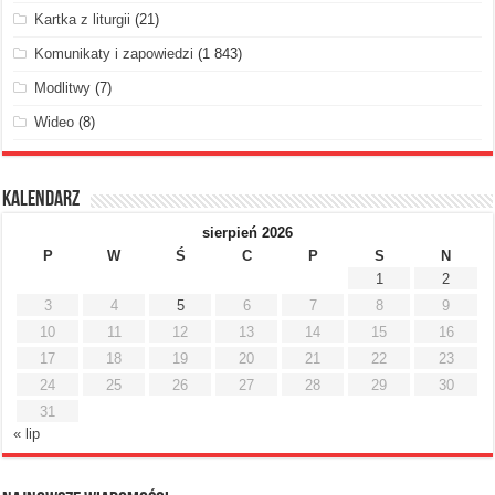
Kartka z liturgii
(21)
Komunikaty i zapowiedzi
(1 843)
Modlitwy
(7)
Wideo
(8)
Kalendarz
sierpień 2026
P
W
Ś
C
P
S
N
1
2
3
4
5
6
7
8
9
10
11
12
13
14
15
16
17
18
19
20
21
22
23
24
25
26
27
28
29
30
31
« lip