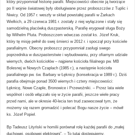
który przypomniał historię parafii. Miejscowości obecnie ją tworzące
po II wojnie światowej były obsługiwane przez proboszczów z Tuplic i
Niwicy. Od 1957 r. weszły w skład powstałej parafii w Żarkach
Wielkich, a 29 czerwca 1981 r. zostały z niej wyłączone i stały się
samodzielną placówką duszpasterską. Parafię erygował sługa Boży
bp Wilhelm Pluta. Proboszczem wówczas został ks. Józef Kruk,
który tę misję pełnił do swej śmierci w 2012 r. i spoczął przy kościele
parafialnym. Obecny proboszcz przypomniał zasługi swego
poprzednika w duszpasterstwie i wybudowaniu, przy ofiarnym udziale
wiernych, dwóch kościołów – najpierw kościoła filialnego pw. MB
Bolesnej w Nowych Czaplach (1985 r.), a następnie kościoła
parafialnego pw. św. Barbary w Łęknicy (konsekracja w 1989 r.). Dziś
parafia obejmuje ponad 3500 wiernych i cztery miejscowości:
Łęknicę, Nowe Czaple, Bronowice i Przewoźniki. – Przez lata wiele
wspólnot i osób włączało się w życie parafii, jeszcze wiele pracy
przed nami, ale w okresie 40-lecia ten trud zaowocował tym, że
możemy się razem gromadzić i polecać Bogu nasze życie – mówił
ks. Józef Popiel.
Bp Tadeusz Lityński w homilii porównał rolę każdej parafii do „małej
duchowej, osobowej elektrowni”. – To tutaj dostępujemy,