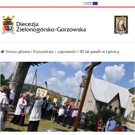
Strona główna
/
Komunikaty i zapowiedzi
/
40 lat parafii w Łęknicy