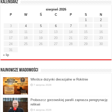
Kalendarz
sierpień 2026
P
W
Ś
C
P
S
N
1
2
3
4
5
6
7
8
9
10
11
12
13
14
15
16
17
18
19
20
21
22
23
24
25
26
27
28
29
30
31
« lip
Najnowsze Wiadomości
Wkrótce dożynki diecezjalne w Rokitnie
7 sierpnia 2026
Proboszcz gorzowskiej parafii zaprasza peregrynację
relikwii
6 sierpnia 2026