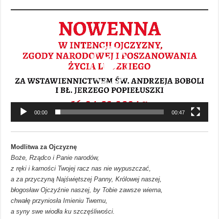
Odtwarzacz
video
00:00
00:47
Modlitwa za Ojczyznę
Boże, Rządco i Panie narodów,
z ręki i karności Twojej racz nas nie wypuszczać,
a za przyczyną Najświętszej Panny, Królowej naszej,
błogosław Ojczyźnie naszej, by Tobie zawsze wierna,
chwałę przyniosła Imieniu Twemu,
a syny swe wiodła ku szczęśliwości.