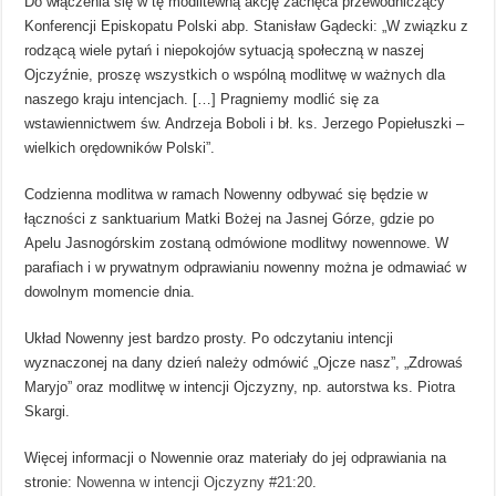
Do włączenia się w tę modlitewną akcję zachęca przewodniczący
Konferencji Episkopatu Polski abp. Stanisław Gądecki: „W związku z
rodzącą wiele pytań i niepokojów sytuacją społeczną w naszej
Ojczyźnie, proszę wszystkich o wspólną modlitwę w ważnych dla
naszego kraju intencjach. […] Pragniemy modlić się za
wstawiennictwem św. Andrzeja Boboli i bł. ks. Jerzego Popiełuszki –
wielkich orędowników Polski”.
Codzienna modlitwa w ramach Nowenny odbywać się będzie w
łączności z sanktuarium Matki Bożej na Jasnej Górze, gdzie po
Apelu Jasnogórskim zostaną odmówione modlitwy nowennowe. W
parafiach i w prywatnym odprawianiu nowenny można je odmawiać w
dowolnym momencie dnia.
Układ Nowenny jest bardzo prosty. Po odczytaniu intencji
wyznaczonej na dany dzień należy odmówić „Ojcze nasz”, „Zdrowaś
Maryjo” oraz modlitwę w intencji Ojczyzny, np. autorstwa ks. Piotra
Skargi.
Więcej informacji o Nowennie oraz materiały do jej odprawiania na
stronie:
Nowenna w intencji Ojczyzny #21:20
.