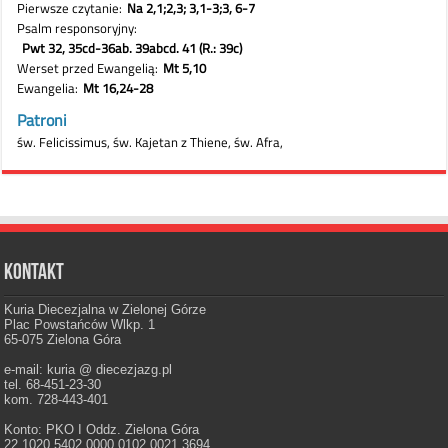
Kontakt
Kuria Diecezjalna w Zielonej Górze
Plac Powstańców Wlkp. 1
65-075 Zielona Góra
e-mail: kuria @ diecezjazg.pl
tel. 68-451-23-30
kom. 728-443-401
Konto: PKO I Oddz. Zielona Góra
22 1020 5402 0000 0102 0021 3694