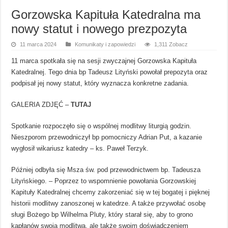
Gorzowska Kapituła Katedralna ma
nowy statut i nowego prezpozyta
11 marca 2024
Komunikaty i zapowiedzi
1,311 Zobacz
11 marca spotkała się na sesji zwyczajnej Gorzowska Kapituła
Katedralnej. Tego dnia bp Tadeusz Lityński powołał prepozyta oraz
podpisał jej nowy statut, który wyznacza konkretne zadania.
GALERIA ZDJĘĆ –
TUTAJ
Spotkanie rozpoczęło się o wspólnej modlitwy liturgią godzin.
Nieszporom przewodniczył bp pomocniczy Adrian Put, a kazanie
wygłosił wikariusz katedry – ks. Paweł Terzyk.
Później odbyła się Msza św. pod przewodnictwem bp. Tadeusza
Lityńskiego. – Poprzez to wspomnienie powołania Gorzowskiej
Kapituły Katedralnej chcemy zakorzeniać się w tej bogatej i pięknej
historii modlitwy zanoszonej w katedrze. A także przywołać osobę
sługi Bożego bp Wilhelma Pluty, który starał się, aby to grono
kapłanów swoją modlitwą, ale także swoim doświadczeniem