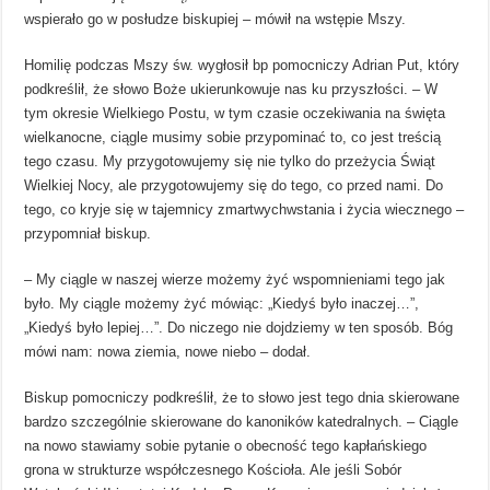
wspierało go w posłudze biskupiej – mówił na wstępie Mszy.
Homilię podczas Mszy św. wygłosił bp pomocniczy Adrian Put, który
podkreślił, że słowo Boże ukierunkowuje nas ku przyszłości. – W
tym okresie Wielkiego Postu, w tym czasie oczekiwania na święta
wielkanocne, ciągle musimy sobie przypominać to, co jest treścią
tego czasu. My przygotowujemy się nie tylko do przeżycia Świąt
Wielkiej Nocy, ale przygotowujemy się do tego, co przed nami. Do
tego, co kryje się w tajemnicy zmartwychwstania i życia wiecznego –
przypomniał biskup.
– My ciągle w naszej wierze możemy żyć wspomnieniami tego jak
było. My ciągle możemy żyć mówiąc: „Kiedyś było inaczej…”,
„Kiedyś było lepiej…”. Do niczego nie dojdziemy w ten sposób. Bóg
mówi nam: nowa ziemia, nowe niebo – dodał.
Biskup pomocniczy podkreślił, że to słowo jest tego dnia skierowane
bardzo szczególnie skierowane do kanoników katedralnych. – Ciągle
na nowo stawiamy sobie pytanie o obecność tego kapłańskiego
grona w strukturze współczesnego Kościoła. Ale jeśli Sobór