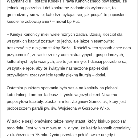
Watykański II i ostatni Kodeks Prawa Kanonicznego powiedział, że
jednak są potrzebni i dał konkretne zadanie do wykonanie, to
gromadzimy się w tej katedrze pytając się, jak podjąć to papieskie i
kościelne zobowiązanie? – mówił bp Put.
– Kiedyś kanonicy mieli wiele różnych zadań. Dzisiaj Kościół dla
wszystkich kapituł zostawił to jedno, ale jakże niesamowite:
troszczyć się o piękno służby Bożej. Kościół w ten sposób chce nam
przypomnieć, że wiele rzeczy administracyjnych, gospodarczych,
kulturalnych było ważnych, ale to już minęło. I dzisiaj potrzebne są
wszystkie ręce, aby te świątynie naznaczone papieskimi
przywilejami rzeczywiście tętniły piękną liturgią – dodał.
Ostatnim punktem spotkania była sesja na kapituły na plebanii
katedralnej. Tam bp Tadeusz Lityński wręczył dekret Nowemu
prepozytowi kapituły. Został nim ks. Zbigniew Samociak, który jest
proboszczem parafii pw. św. Wojciecha w Gorzowie Wlkp.
W trakcie sesji omówiono także nowy statut, który biskup podpisał
tego dnia. Jest w nim mowa m.in. o tym, że każdy kanonik gremialny
z ukończeniem 75 roku życia przestaje pełnić swoje urzędy i