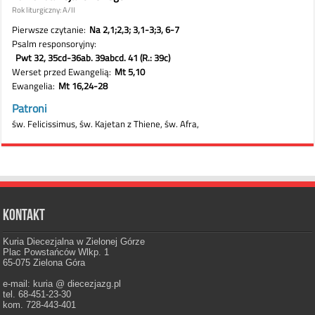
Kontakt
Kuria Diecezjalna w Zielonej Górze
Plac Powstańców Wlkp. 1
65-075 Zielona Góra
e-mail: kuria @ diecezjazg.pl
tel. 68-451-23-30
kom. 728-443-401