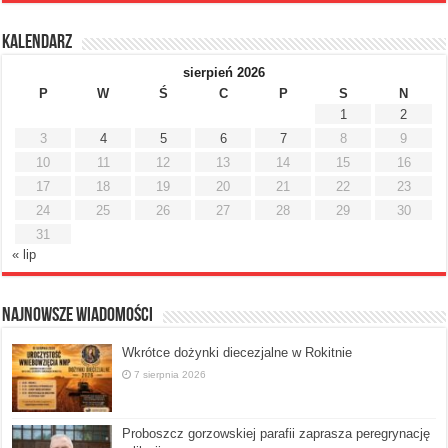
Kalendarz
sierpień 2026
P
W
Ś
C
P
S
N
1
2
3
4
5
6
7
8
9
10
11
12
13
14
15
16
17
18
19
20
21
22
23
24
25
26
27
28
29
30
31
« lip
Najnowsze Wiadomości
Wkrótce dożynki diecezjalne w Rokitnie
7 sierpnia 2026
Proboszcz gorzowskiej parafii zaprasza peregrynację