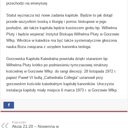
przechodzi na emeryturę.
Statut wyznacza też nowe zadania kapitule. Będzie to jak dotąd
przede wszystkim troską o liturgię i pomoc biskupowi w jego
posłudze, ale także kapituła będzie kustoszem grobu bp. Wilhelma
Pluty i będzie wspierać Instytut Biskupa Wilhelma Pluty w Gorzowie
Wlkp. Wkrótce w katedrze ma być także systematycznie głoszona
nauka Boża związana z urzędem kanonika teologa.
Gorzowska Kapituła Katedralna powstała dzięki staraniom bp.
Wilhelma Pluty krótko po podniesieniu tymczasowej struktury
kościelnej w Gorzowie Wlkp. do rangi diecezji. 28 listopada 1972 r.
papież Paweł VI bullą „Cathedralia Collegia” ustanowił przy
gorzowskim kościele katedralnym kapitułę kanoników. Uroczysta
instalacja kapituły miały miejsce 6 marca 1973 r. w Gorzowie Wlkp.
Poprzedni
Akcja 21:20 – Nowenna w